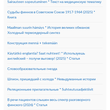
Sairauteen sopeutuminen * Текст на медицинскую тематику
Судьбы финнов в Советском Союзе 1917-1964 (2025) *
Книга
Maailman suurin hämäys * История великих обманов:
Холодный термоядерный синтез
Конструкция mennä + tekemään
Käytätkö englantia? Saat nuhteet! * Используешь
английский – получи выговор! (2025) * Статья
Словообразовательные гнезда
Шпион, пришедший с холода * Невыдуманные истории
Реляционныее прилагательные * Suhteutusadjektiivit
В речи пациентов слышен весь спектр разговорного
финского (2026) * Статья