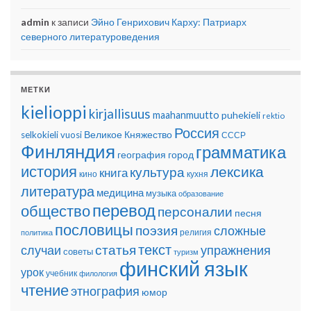
admin
к записи
Эйно Генрихович Карху: Патриарх
северного литературоведения
МЕТКИ
kielioppi
kirjallisuus
maahanmuutto
puhekieli
rektio
Россия
Великое Княжество
selkokieli
vuosi
СССР
Финляндия
грамматика
география
город
история
лексика
культура
книга
кино
кухня
литература
медицина
музыка
образование
перевод
общество
персоналии
песня
пословицы
поэзия
сложные
религия
политика
текст
статья
случаи
упражнения
советы
туризм
финский язык
урок
учебник
филология
чтение
этнография
юмор