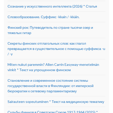
Сознание у искусственного интеллекта (2026) * Статья
Словообразование. Суффикс -kkain / -kkäin.
Финский рок: Путеводитель по стране тысячи озер и
тяжелых гитар
Секреты финских отглагольных слов: как глагол
превращается в существительное с помощью суффикса -u
/ -y
Miten nukut paremmin? Allen Carrin Easyway-menetelmän
vinkit * Текст на упрощенном финском
Становление и современное состояние системы
государственной власти в Финляндии: от имперской
бюрократии к сетевому парламентаризму
Sairauteen sopeutuminen * Текст на медицинскую тематику
Судьбы финнов в Советском Союзе 1917-1964 (2025) *