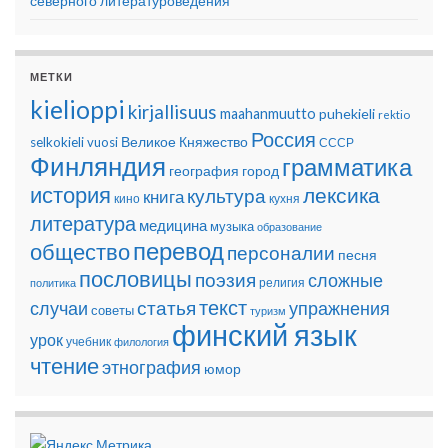
северного литературоведения
МЕТКИ
kielioppi
kirjallisuus
maahanmuutto
puhekieli
rektio
Россия
Великое Княжество
selkokieli
vuosi
СССР
Финляндия
грамматика
география
город
история
лексика
культура
книга
кино
кухня
литература
медицина
музыка
образование
перевод
общество
персоналии
песня
пословицы
поэзия
сложные
религия
политика
текст
статья
случаи
упражнения
советы
туризм
финский язык
урок
учебник
филология
чтение
этнография
юмор