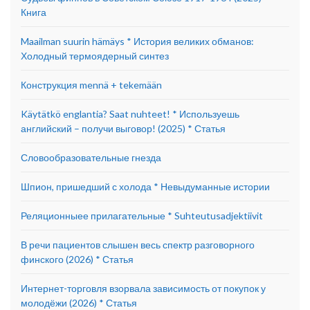
Книга
Maailman suurin hämäys * История великих обманов:
Холодный термоядерный синтез
Конструкция mennä + tekemään
Käytätkö englantia? Saat nuhteet! * Используешь
английский – получи выговор! (2025) * Статья
Словообразовательные гнезда
Шпион, пришедший с холода * Невыдуманные истории
Реляционныее прилагательные * Suhteutusadjektiivit
В речи пациентов слышен весь спектр разговорного
финского (2026) * Статья
Интернет-торговля взорвала зависимость от покупок у
молодёжи (2026) * Статья