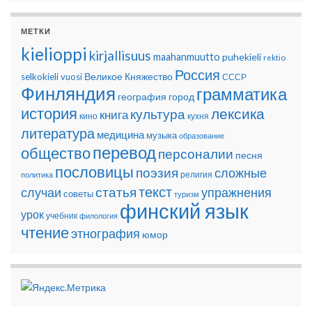
МЕТКИ
kielioppi
kirjallisuus
maahanmuutto
puhekieli
rektio
Россия
Великое Княжество
selkokieli
vuosi
СССР
Финляндия
грамматика
география
город
история
лексика
культура
книга
кино
кухня
литература
медицина
музыка
образование
перевод
общество
персоналии
песня
пословицы
поэзия
сложные
религия
политика
текст
статья
случаи
упражнения
советы
туризм
финский язык
урок
учебник
филология
чтение
этнография
юмор