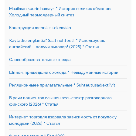
Maailman suurin hämäys * История великих обманов:
Холодный термоядерный синтез
Конструкция mennä + tekemään
Käytätkö englantia? Saat nuhteet! * Используешь
английский – получи выговор! (2025) * Статья
Словообразовательные гнезда
Шпион, пришедший с холода * Невыдуманные истории
Реляционныее прилагательные * Suhteutusadjektiivit
В речи пациентов слышен весь спектр разговорного
финского (2026) * Статья
Интернет-торговля взорвала зависимость от покупок у
молодёжи (2026) * Статья
Финская история * Год 1969