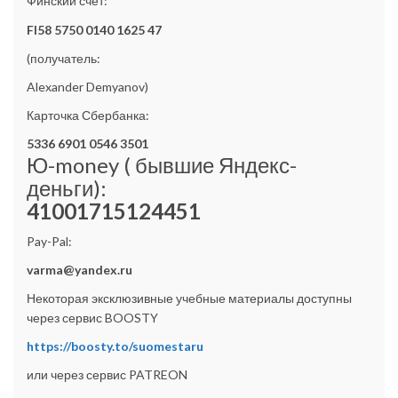
Финский счёт:
FI58 5750 0140 1625 47
(получатель:
Alexander Demyanov)
Карточка Сбербанка:
5336 6901 0546 3501
Ю-money ( бывшие Яндекс-
деньги):
41001715124451
Pay-Pal:
varma@yandex.ru
Некоторая эксклюзивные учебные материалы доступны
через сервис BOOSTY
https://boosty.to/suomestaru
или через сервис PATREON