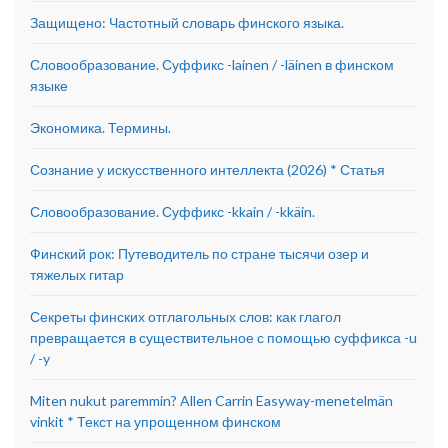
Защищено: Частотный словарь финского языка.
Словообразование. Суффикс -lainen / -läinen в финском
языке
Экономика. Термины.
Сознание у искусственного интеллекта (2026) * Статья
Словообразование. Суффикс -kkain / -kkäin.
Финский рок: Путеводитель по стране тысячи озер и
тяжелых гитар
Секреты финских отглагольных слов: как глагол
превращается в существительное с помощью суффикса -u
/ -y
Miten nukut paremmin? Allen Carrin Easyway-menetelmän
vinkit * Текст на упрощенном финском