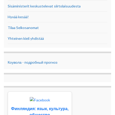
Sisäministerit keskustelevat siirtolaisuudesta
Hyvää kesää!
Tilaa Selkosanomat
Yhteinen kieli yhdistää
Коувола - подробный прогноз
Финляндия: язык, культура,
общество