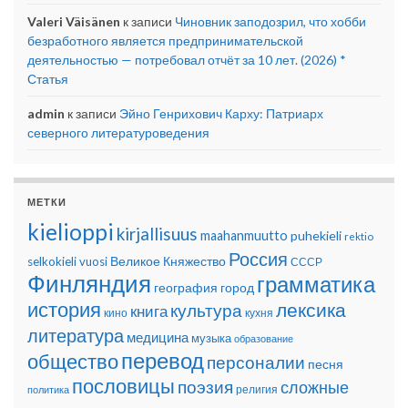
Valeri Väisänen
к записи
Чиновник заподозрил, что хобби
безработного является предпринимательской
деятельностью — потребовал отчёт за 10 лет. (2026) *
Статья
admin
к записи
Эйно Генрихович Карху: Патриарх
северного литературоведения
МЕТКИ
kielioppi
kirjallisuus
maahanmuutto
puhekieli
rektio
Россия
Великое Княжество
selkokieli
vuosi
СССР
Финляндия
грамматика
география
город
история
лексика
культура
книга
кино
кухня
литература
медицина
музыка
образование
перевод
общество
персоналии
песня
пословицы
поэзия
сложные
религия
политика