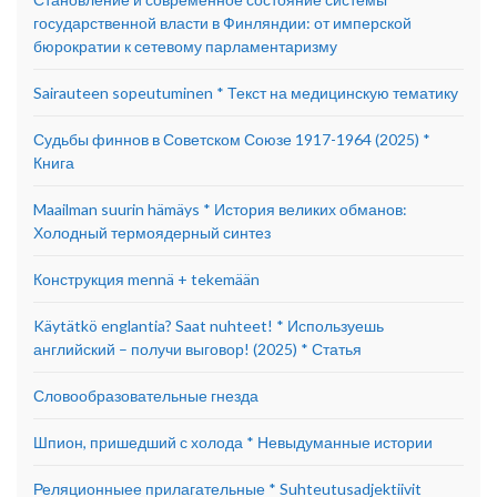
государственной власти в Финляндии: от имперской
бюрократии к сетевому парламентаризму
Sairauteen sopeutuminen * Текст на медицинскую тематику
Судьбы финнов в Советском Союзе 1917-1964 (2025) *
Книга
Maailman suurin hämäys * История великих обманов:
Холодный термоядерный синтез
Конструкция mennä + tekemään
Käytätkö englantia? Saat nuhteet! * Используешь
английский – получи выговор! (2025) * Статья
Словообразовательные гнезда
Шпион, пришедший с холода * Невыдуманные истории
Реляционныее прилагательные * Suhteutusadjektiivit