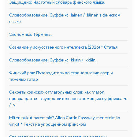
Защищено: Частотный словарь финского языка.
Словообразование. Суффикс -lainen / -läinen в финском
языке
Экономика. Термины.
Сознание у искусственного интеллекта (2026) * Статья
Словообразование. Суффикс -kkain / -kkäin.
Финский рок: Путеводитель по стране тысячи озер и
тяжелых гитар
Секреты финских отглагольных слов: как глагол
превращается в существительное с помощью суффикса -u
/ -y
Miten nukut paremmin? Allen Carrin Easyway-menetelmän
vinkit * Текст на упрощенном финском
Становление и современное состояние системы