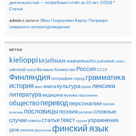
деятельностью — потребовал отчёт за 10 лет. (2026) *
Статья
admin
к записи
Эйно Генрихович Карху: Патриарх
северного литературоведения
МЕТКИ
kielioppi
kirjallisuus
maahanmuutto
puhekieli
rektio
Россия
Великое Княжество
selkokieli
vuosi
СССР
Финляндия
грамматика
география
город
история
лексика
культура
книга
кино
кухня
литература
медицина
музыка
образование
перевод
общество
персоналии
песня
пословицы
поэзия
сложные
религия
политика
текст
статья
случаи
упражнения
советы
туризм
финский язык
урок
учебник
филология