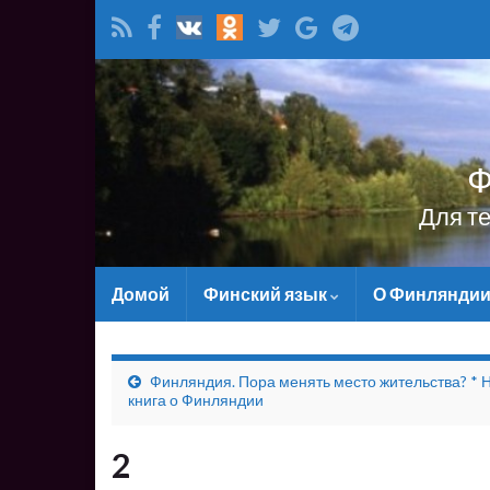
Ф
Для т
Домой
Финский язык
О Финлянди
Финляндия. Пора менять место жительства? * 
книга о Финляндии
2