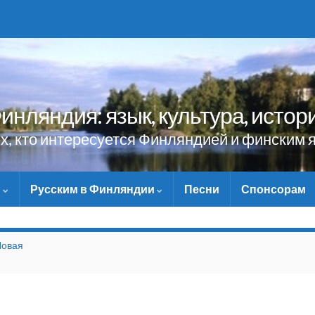
инляндия: язык, культура, истор
ех, кто интересуется Финляндией и финским 
и
Русским в Финляндии
Песни
Спонсорам
НЕ ЗАБУДЬТЕ ПОМОЧЬ 
Новая