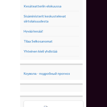
Kesäteatteriin elokuussa
Sisäministerit keskustelevat
siirtolaisuudesta
Hyvää kesää!
Tilaa Selkosanomat
Yhteinen kieli yhdistää
Коувола - подробный прогноз