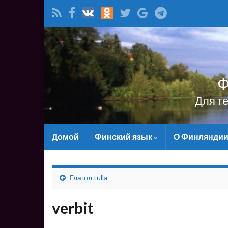
Ф
Для т
Домой
Финский язык
О Финлянди
Глагол tulla
verbit