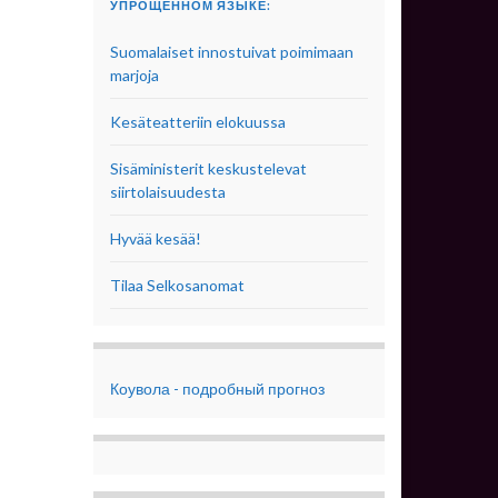
УПРОЩЕННОМ ЯЗЫКЕ:
Suomalaiset innostuivat poimimaan
marjoja
Kesäteatteriin elokuussa
Sisäministerit keskustelevat
siirtolaisuudesta
Hyvää kesää!
Tilaa Selkosanomat
Коувола - подробный прогноз