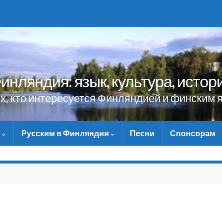
инляндия: язык, культура, истор
ех, кто интересуется Финляндией и финским 
и
Русским в Финляндии
Песни
Спонсорам
НЕ ЗАБУДЬТЕ ПОМОЧЬ 