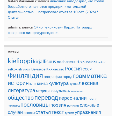
Valeri Väisänen
к записи
Чиновник заподозрил, что хобби
безработного является предпринимательской
деятельностью — потребовал отчёт за 10 лет. (2026) *
Статья
admin
к записи
Эйно Генрихович Карху: Патриарх
северного литературоведения
МЕТКИ
kielioppi
kirjallisuus
maahanmuutto
puhekieli
rektio
Россия
Великое Княжество
selkokieli
vuosi
СССР
Финляндия
грамматика
география
город
история
лексика
культура
книга
кино
кухня
литература
медицина
музыка
образование
перевод
общество
персоналии
песня
пословицы
поэзия
сложные
религия
политика
текст
статья
случаи
упражнения
советы
туризм