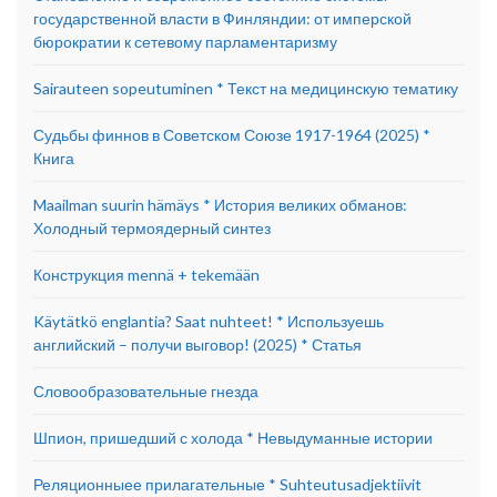
государственной власти в Финляндии: от имперской
бюрократии к сетевому парламентаризму
Sairauteen sopeutuminen * Текст на медицинскую тематику
Судьбы финнов в Советском Союзе 1917-1964 (2025) *
Книга
Maailman suurin hämäys * История великих обманов:
Холодный термоядерный синтез
Конструкция mennä + tekemään
Käytätkö englantia? Saat nuhteet! * Используешь
английский – получи выговор! (2025) * Статья
Словообразовательные гнезда
Шпион, пришедший с холода * Невыдуманные истории
Реляционныее прилагательные * Suhteutusadjektiivit