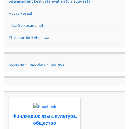
Sisäministerit keskustelevat siirtolaisuudesta
Hyvää kesää!
Tilaa Selkosanomat
Yhteinen kieli yhdistää
Коувола - подробный прогноз
Финляндия: язык, культура,
общество