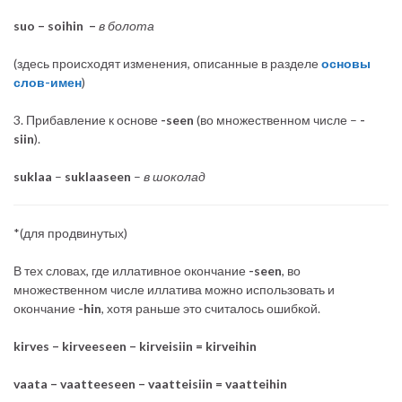
suo – soihin –
в болота
(здесь происходят изменения, описанные в разделе
основы
слов-имен
)
3. Прибавление к основе
-seen
(во множественном числе –
-
siin
).
suklaa
–
suklaaseen
–
в шоколад
*(для продвинутых)
В тех словах, где иллативное окончание
-seen
, во
множественном числе иллатива можно использовать и
окончание
-hin
, хотя раньше это считалось ошибкой.
kirves – kirveeseen – kirveisiin = kirveihin
vaata – vaatteeseen – vaatteisiin = vaatteihin