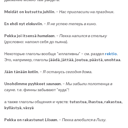
Meidät on kutsuttu
juhliin
.
–
Нас пригласили на праздник.
En ehdi nyt
elokuviin
.
–
Я не успею теперь в кино.
Pekka joi itsensä
humalaan
. –
Пекка напился в стельку
(дословно: напоил себя до пьяна).
Некоторые глаголы вообще “иллативны” – см. раздел
rektio
.
Это, например, глаголы
jäädä, jättää, joutua, päästä, unohtaa
.
Jään tänään
kotiin
.
–
Я останусь сегодня дома.
Unohdimme pyyhkeet
saunaan
.
–
Мы забыли полотенца в
сауне.
т.е. финны забывают “куда”!
а также глаголы общения и чувств:
tutustua, ihastua, rakastua,
kyllästyä, väsyä
Pekka on rakastunut
Liisaan
.
–
Пекка влюбился в Лизу.