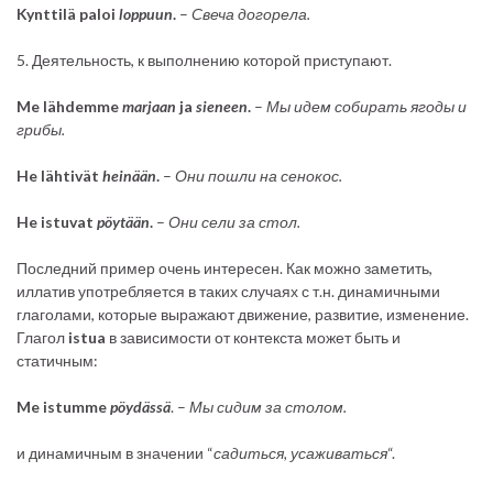
Kynttilä paloi
loppuun
.
–
Свеча догорела.
5. Деятельность, к выполнению которой приступают.
Me lähdemme
marjaan
ja
sieneen
.
–
Мы идем собирать ягоды и
грибы.
He lähtivät
heinään
.
–
Они пошли на сенокос.
He istuvat
pöytään
.
–
Они сели за стол.
Последний пример очень интересен. Как можно заметить,
иллатив употребляется в таких случаях с т.н. динамичными
глаголами, которые выражают движение, развитие, изменение.
Глагол
istua
в зависимости от контекста может быть и
статичным:
Me istumme
pöydässä
. –
Мы сидим за столом.
и динамичным в значении “
садиться, усаживаться
“.