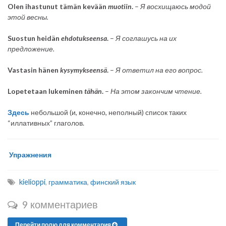
Olen ihastunut tämän kevään
muotiin
.
–
Я восхищаюсь модой
этой весны.
Suostun heidän
ehdotukseensa
.
–
Я соглашусь на их
предложение.
Vastasin hänen
kysymykseensä
.
–
Я ответил на его вопрос.
Lopetetaan lukeminen
tähän
.
–
На этом закончим чтение.
Здесь
небольшой (и, конечно, неполный) список таких
“иллативных” глаголов.
Упражнения
kielioppi
,
грамматика
,
финский язык
9 комментариев
Перейти полю для комментария