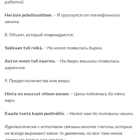
работой.
Heräsin
puhelinsoittoon
.
–
Я проснулся от телефонного
звонка.
8. Объект, который повреждается:
Sukkaan tuli reikä.
–
На носке появилась дырка.
Auton
oveen
tuli naarmu.
–
На двери машины появилась
царапина.
9. Предел количества или меры:
Hinta on noussut
viiteen
euroon
.
–
Цена поднялась до пяти
евро.
Kaada teetä kupin
puoliväliin
.
–
Налей чаю до половины чашки.
Идиоматически с иллативом связаны многие глаголы, которые
не всегда выражают какое-то движение, но все-таки некое
движение можно там увидеть: