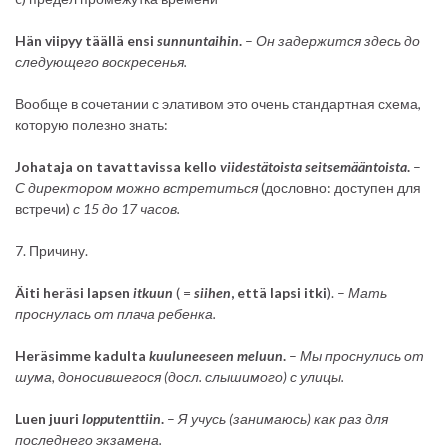
Hän viipyy täällä ensi
sunnuntaihin
.
–
Он задержится здесь до
следующего воскресенья.
Вообще в сочетании с элативом это очень стандартная схема,
которую полезно знать:
Johataja on tavattavissa kello
viidestätoista
seitsemääntoista
.
–
С директором можно встретиться
(дословно: доступен для
встречи)
с 15 до 17 часов.
7. Причину.
Äiti heräsi lapsen
itkuun
( =
siihen
, että lapsi itki
). –
Мать
проснулась от плача ребенка.
Heräsimme kadulta
kuuluneeseen
meluun
.
–
Мы проснулись от
шума, доносившегося (досл. слышимого) с улицы.
Luen juuri
lopputenttiin
.
–
Я учусь (занимаюсь) как раз для
последнего экзамена.