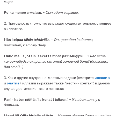
море.
Poika menee
armejaan
.
–
Сын идет в армию.
2. Пригодность к тому, что выражает существительное, стоящее
в иллативе.
Hän kelpaa
tähän
tehtävään
.
–
Он пригоден (годится,
подходит) к этому делу.
Onko meillä jotain lääkettä
tähän
päänsärkyyn
?
–
У нас есть
какое-нибудь лекарство от этой головной боли? (дословно:
для этой…)
3. Как и другие внутренне-местные падежи (смотрите
инессив
и
элатив
), иллатив выражает также “жесткий контакт”, в данном
случае достижение такого контакта:
Panin hatun
päähäni
ja kengät
jalkaani
.
–
Я надел шляпу и
ботинки.
Matti löi Ollia kirjalla
päähän
.
–
Матти ударил Олли книгой по