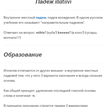
Падеж illatiivi
Внутренне-местный
падеж
, падеж вхождения. В одном русском
учебнике его называют “направительным падежом”.
Отвечает на вопрос:
mihin?
(
куда?
)
keneen?
(
в кого?
) (гусары,
молчать!!!)
Образование
Иллатив отличается от других внешне- и внутренне-местных
падежей тем, что у него 3 варианта окончания и всегда сильная
основа.
Как общий принцип: удлинение последней гласной основы
слова и конечная
-n
.
В принципе окончание строится такими 3 вариантами: