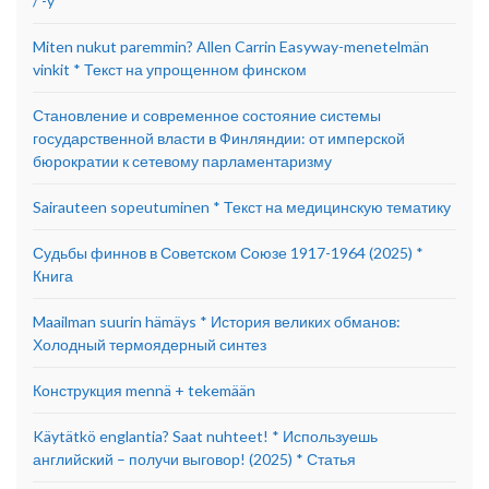
/ -y
Miten nukut paremmin? Allen Carrin Easyway-menetelmän
vinkit * Текст на упрощенном финском
Становление и современное состояние системы
государственной власти в Финляндии: от имперской
бюрократии к сетевому парламентаризму
Sairauteen sopeutuminen * Текст на медицинскую тематику
Судьбы финнов в Советском Союзе 1917-1964 (2025) *
Книга
Maailman suurin hämäys * История великих обманов:
Холодный термоядерный синтез
Конструкция mennä + tekemään
Käytätkö englantia? Saat nuhteet! * Используешь
английский – получи выговор! (2025) * Статья