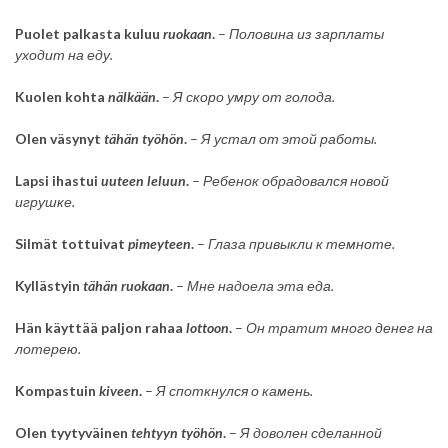
Puolet palkasta kuluu
ruokaan
.
–
Половина из зарплаты
уходит на еду.
Kuolen kohta
nälkään
.
–
Я скоро умру от голода.
Olen väsynyt
tähän
työhön
.
–
Я устал от этой работы.
Lapsi ihastui
uuteen leluun
.
–
Ребенок обрадовался новой
игрушке.
Silmät tottuivat
pimeyteen
.
–
Глаза привыкли к темноте.
Kyllästyin
tähän
ruokaan
.
–
Мне надоела эта еда.
Hän käyttää paljon rahaa
lottoon
.
–
Он тратит много денег на
лотерею.
Kompastuin
kiveen
.
–
Я споткнулся о камень.
Olen tyytyväinen
tehtyyn työhön
.
–
Я доволен сделанной