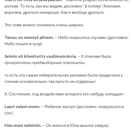
голове.
То есть, как мы видим, дословно “в голову”. Книгами,
впрочем, драться нехорошо. Как и вообще драться.
Это тоже можно понимать очень широко.
Taivas on mennyt
pilveen
.
–
Небо покрылось тучами
(дословно:
Небо пошло в тучу).
Seiniin
oli kiinnitetty vaalimainoksia.
–
К стенам были
прикреплены предвыборные платкаты.
то есть эта самая избирательная реклама была приделана к
стенам основательно, так просто не отдерешь!
4. Состояние, под воздействие которого кто-нибудь попадает.
Lapsi vaipui
uneen
.
–
Ребенок заснул (
дословно:
погрузился в
сон).
Hän meni
naimisiin
.
–
Он женился (Она вышла замуж).