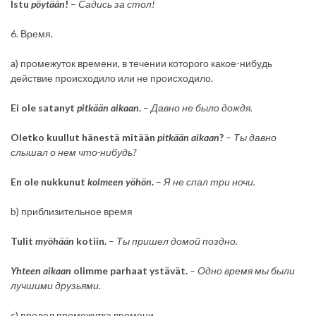
Istu
pöytään
!
–
Садись за стол!
6. Время.
a) промежуток времени, в течении которого какое-нибудь
действие происходило или не происходило.
Ei ole satanyt
pitkään aikaan
.
–
Давно не было дождя.
Oletko kuullut hänestä mitään
pitkään aikaan
?
–
Ты давно
слышал о нем что-нибудь?
En ole nukkunut
kolmeen
yöhön
.
–
Я не спал три ночи.
b) приблизительное время
Tulit
myöhään
kotiin.
–
Ты пришел домой поздно.
Yhteen aikaan
olimme parhaat ystävät.
–
Одно время мы были
лучшими друзьями.
c) предел промежутка времени