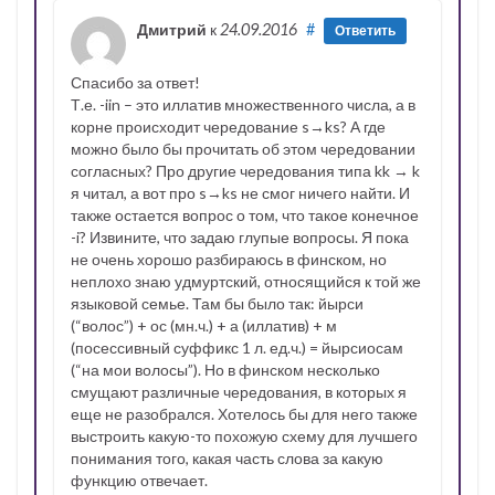
Дмитрий
к
24.09.2016
#
Ответить
Спасибо за ответ!
Т.е. -iin – это иллатив множественного числа, а в
корне происходит чередование s→ks? А где
можно было бы прочитать об этом чередовании
согласных? Про другие чередования типа kk → k
я читал, а вот про s→ks не смог ничего найти. И
также остается вопрос о том, что такое конечное
-i? Извините, что задаю глупые вопросы. Я пока
не очень хорошо разбираюсь в финском, но
неплохо знаю удмуртский, относящийся к той же
языковой семье. Там бы было так: йырси
(“волос”) + ос (мн.ч.) + а (иллатив) + м
(посессивный суффикс 1 л. ед.ч.) = йырсиосам
(“на мои волосы”). Но в финском несколько
смущают различные чередования, в которых я
еще не разобрался. Хотелось бы для него также
выстроить какую-то похожую схему для лучшего
понимания того, какая часть слова за какую
функцию отвечает.