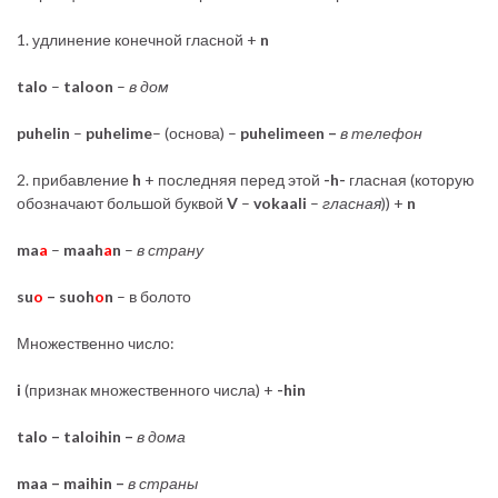
1. удлинение конечной гласной +
n
talo
–
taloon
–
в дом
puhelin
–
puhelime
– (основа) –
puhelimeen –
в телефон
2. прибавление
h
+ последняя перед этой
-h-
гласная (которую
обозначают большой буквой
V
–
vokaali
–
гласная
)) +
n
ma
a
–
maah
a
n
–
в страну
su
o
– suoh
o
n
– в болото
Множественно число:
i
(признак множественного числа) +
-hin
talo – taloihin –
в дома
maa – maihin –
в страны