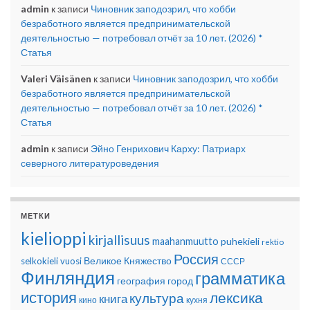
admin
к записи
Чиновник заподозрил, что хобби
безработного является предпринимательской
деятельностью — потребовал отчёт за 10 лет. (2026) *
Статья
Valeri Väisänen
к записи
Чиновник заподозрил, что хобби
безработного является предпринимательской
деятельностью — потребовал отчёт за 10 лет. (2026) *
Статья
admin
к записи
Эйно Генрихович Карху: Патриарх
северного литературоведения
МЕТКИ
kielioppi
kirjallisuus
maahanmuutto
puhekieli
rektio
Россия
Великое Княжество
selkokieli
vuosi
СССР
Финляндия
грамматика
география
город
история
лексика
культура
книга
кино
кухня