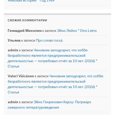
Финская история * Год 1969
СВЕЖИЕ КОММЕНТАРИИ
Геннадий Михэлин
к записи
Эйно Лейно * Eino Leino
Ульяна
к записи
Про слово ryssä.
admin
к записи
Чиновник заподозрил, что хобби
безработного является предпринимательской
деятельностью — потребовал отчёт за 10 лет. (2026) *
Статья
Valeri Väisänen
к записи
Чиновник заподозрил, что хобби
безработного является предпринимательской
деятельностью — потребовал отчёт за 10 лет. (2026) *
Статья
admin
к записи
Эйно Генрихович Карху: Патриарх
северного литературоведения