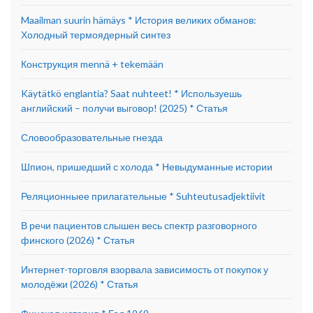
Maailman suurin hämäys * История великих обманов:
Холодный термоядерный синтез
Конструкция mennä + tekemään
Käytätkö englantia? Saat nuhteet! * Используешь
английский – получи выговор! (2025) * Статья
Словообразовательные гнезда
Шпион, пришедший с холода * Невыдуманные истории
Реляционныее прилагательные * Suhteutusadjektiivit
В речи пациентов слышен весь спектр разговорного
финского (2026) * Статья
Интернет-торговля взорвала зависимость от покупок у
молодёжи (2026) * Статья