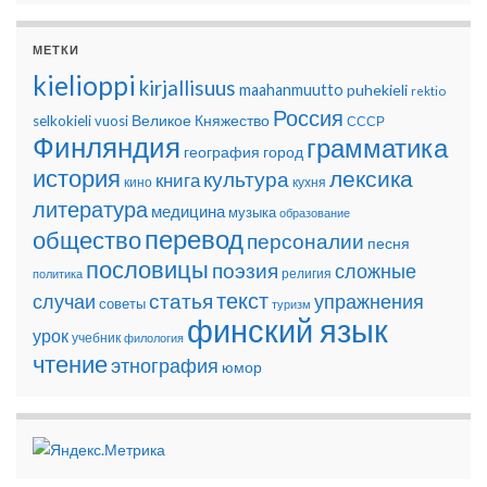
МЕТКИ
kielioppi
kirjallisuus
maahanmuutto
puhekieli
rektio
Россия
Великое Княжество
selkokieli
vuosi
СССР
Финляндия
грамматика
география
город
история
лексика
культура
книга
кино
кухня
литература
медицина
музыка
образование
перевод
общество
персоналии
песня
пословицы
поэзия
сложные
религия
политика
текст
статья
случаи
упражнения
советы
туризм
финский язык
урок
учебник
филология
чтение
этнография
юмор