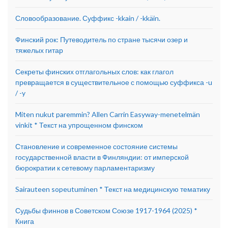
Словообразование. Суффикс -kkain / -kkäin.
Финский рок: Путеводитель по стране тысячи озер и
тяжелых гитар
Секреты финских отглагольных слов: как глагол
превращается в существительное с помощью суффикса -u
/ -y
Miten nukut paremmin? Allen Carrin Easyway-menetelmän
vinkit * Текст на упрощенном финском
Становление и современное состояние системы
государственной власти в Финляндии: от имперской
бюрократии к сетевому парламентаризму
Sairauteen sopeutuminen * Текст на медицинскую тематику
Судьбы финнов в Советском Союзе 1917-1964 (2025) *
Книга