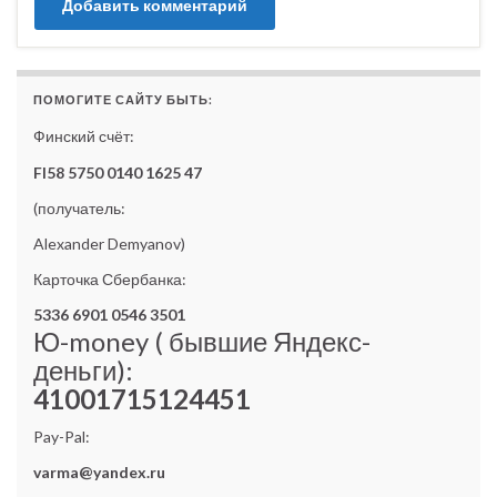
ПОМОГИТЕ САЙТУ БЫТЬ:
Финский счёт:
FI58 5750 0140 1625 47
(получатель:
Alexander Demyanov)
Карточка Сбербанка:
5336 6901 0546 3501
Ю-money ( бывшие Яндекс-
деньги):
41001715124451
Pay-Pal:
varma@yandex.ru