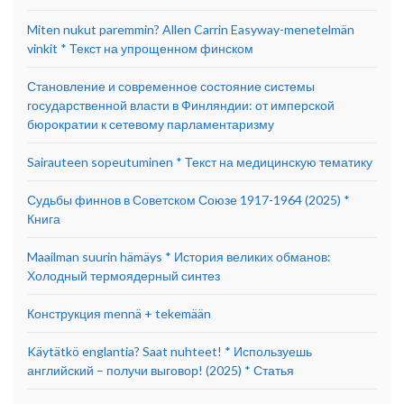
Miten nukut paremmin? Allen Carrin Easyway-menetelmän
vinkit * Текст на упрощенном финском
Становление и современное состояние системы
государственной власти в Финляндии: от имперской
бюрократии к сетевому парламентаризму
Sairauteen sopeutuminen * Текст на медицинскую тематику
Судьбы финнов в Советском Союзе 1917-1964 (2025) *
Книга
Maailman suurin hämäys * История великих обманов:
Холодный термоядерный синтез
Конструкция mennä + tekemään
Käytätkö englantia? Saat nuhteet! * Используешь
английский – получи выговор! (2025) * Статья