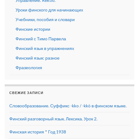
Управление. Rektio.
Уроки финского для начинающих
Учебники, пособия и словари
Финские истории
Финский с Тимо Парвела
Финский язык в упражнениях
Финский язык: разное
Фразеология
СВЕЖИЕ ЗАПИСИ
Словообразование. Суффикс -kko / -kkö в финском языке.
Финский разговорный язык. Лексика. Урок 2.
Финская история * Год 1938