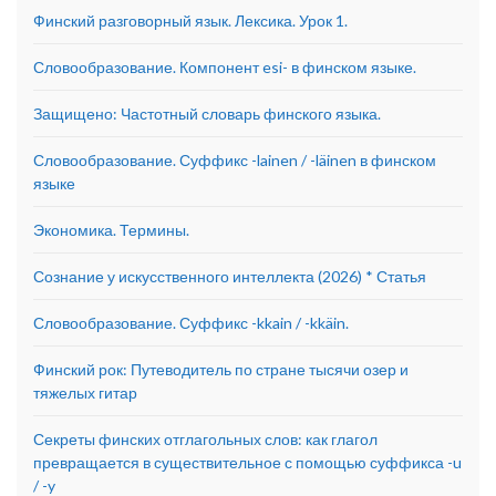
Финский разговорный язык. Лексика. Урок 1.
Словообразование. Компонент esi- в финском языке.
Защищено: Частотный словарь финского языка.
Словообразование. Суффикс -lainen / -läinen в финском
языке
Экономика. Термины.
Сознание у искусственного интеллекта (2026) * Статья
Словообразование. Суффикс -kkain / -kkäin.
Финский рок: Путеводитель по стране тысячи озер и
тяжелых гитар
Секреты финских отглагольных слов: как глагол
превращается в существительное с помощью суффикса -u
/ -y