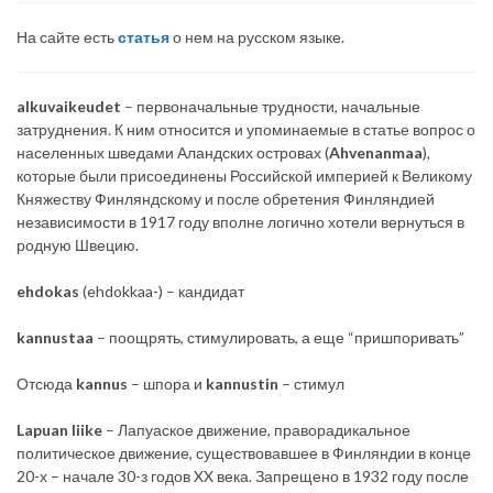
На сайте есть
статья
о нем на русском языке.
alkuvaikeudet
– первоначальные трудности, начальные
затруднения. К ним относится и упоминаемые в статье вопрос о
населенных шведами Аландских островах (
Ahvenanmaa
),
которые были присоединены Российской империей к Великому
Княжеству Финляндскому и после обретения Финляндией
независимости в 1917 году вполне логично хотели вернуться в
родную Швецию.
ehdokas
(ehdokkaa-) – кандидат
kannustaa
– поощрять, стимулировать, а еще “пришпоривать”
Отсюда
kannus
– шпора и
kannustin
– стимул
Lapuan liike
– Лапуаское движение, праворадикальное
политическое движение, существовавшее в Финляндии в конце
20-х – начале 30-з годов XX века. Запрещено в 1932 году после