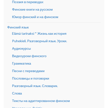
Поэзия в переводах
Финские книги на русском
Юмор финский и на финском
Финский язык
Elämä tarinaksi * Жизнь как история
Puhekieli. Разговорный язык. Уроки.
Аудиокурсы
Видеоуроки финского
Грамматика
Песни с переводами
Пословицы и поговорки
Разговорный язык. Словарик.
Слова
Тексты на адаптированном финском