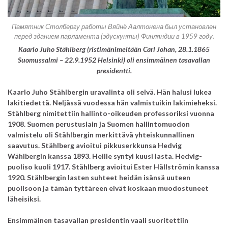
Памятник Столбергу работы Вяйнё Аалтонена был установлен
перед зданием парламента (эдускунты) Финляндии в 1959 году.
Kaarlo Juho Stählberg (ristimänimeltään Carl Johan,
28.1.1865
Suomussalmi – 22.9.1952 Helsinki) oli ensimmäinen tasavallan
presidentti.
Kaarlo Juho Stählbergin uravalinta oli selvä. Hän halusi lukea
lakitiedettä. Neljässä vuodessa hän valmistuikin lakimieheksi.
Stählberg nimitettiin hallinto-oikeuden professoriksi vuonna
1908. Suomen perustuslain ja Suomen hallintomuodon
valmistelu oli Stählbergin merkittävä yhteiskunnallinen
saavutus. Stählberg avioitui pikkuserkkunsa Hedvig
Wählbergin kanssa 1893. Heille syntyi kuusi lasta. Hedvig-
puoliso kuoli 1917. Stählberg avioitui Ester Hällströmin kanssa
1920. Stählbergin lasten suhteet heidän isänsä uuteen
puolisoon ja tämän tyttäreen eivät koskaan muodostuneet
läheisiksi.
Ensimmäinen tasavallan presidentin vaali suoritettiin