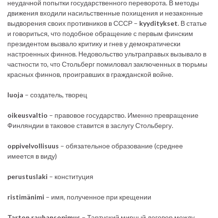
неудачной попытки государственного переворота. В методы
движения входили насильственные похищения и незаконные
выдворения своих противников в СССР –
kyyditykset
. В статье
и говориться, что подобное обращение с первым финским
президентом вызвало критику и гнев у демократически
настроенных финнов. Недовольство ультраправых вызывало в
частности то, что Стольберг помиловал заключенных в тюрьмы
красных финнов, проигравших в гражданской войне.
luoja
– создатель, творец
oikeusvaltio
– правовое государство. Именно превращение
Финляндии в таковое ставится в заслугу Стольбергу.
oppivelvollisuus
– обязательное образование (среднее
имеется в виду)
perustuslaki
– конституция
ristimänimi
– имя, полученное при крещении
Tarton rauhansopimus
–
Тартуский мирный договор между