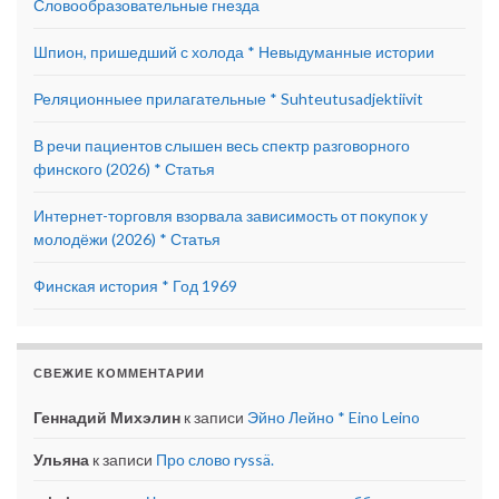
Словообразовательные гнезда
Шпион, пришедший с холода * Невыдуманные истории
Реляционныее прилагательные * Suhteutusadjektiivit
В речи пациентов слышен весь спектр разговорного
финского (2026) * Статья
Интернет-торговля взорвала зависимость от покупок у
молодёжи (2026) * Статья
Финская история * Год 1969
СВЕЖИЕ КОММЕНТАРИИ
Геннадий Михэлин
к записи
Эйно Лейно * Eino Leino
Ульяна
к записи
Про слово ryssä.