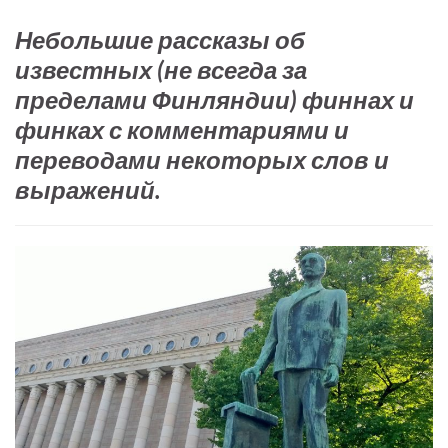
Небольшие рассказы об
известных (не всегда за
пределами Финляндии) финнах и
финках с комментариями и
переводами некоторых слов и
выражений.