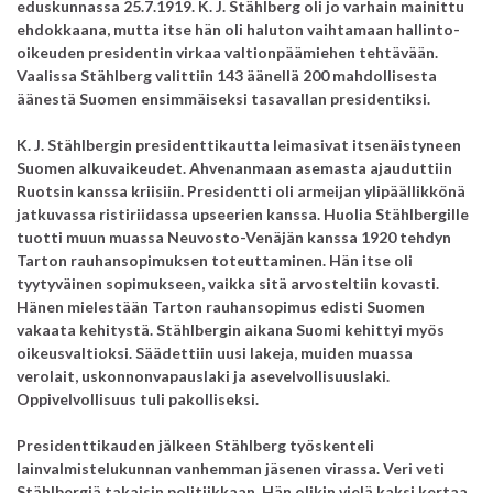
eduskunnassa 25.7.1919. K. J. Stählberg oli jo varhain mainittu
ehdokkaana, mutta itse hän oli haluton vaihtamaan hallinto-
oikeuden presidentin virkaa valtionpäämiehen tehtävään.
Vaalissa Stählberg valittiin 143 äänellä 200 mahdollisesta
äänestä Suomen ensimmäiseksi tasavallan presidentiksi.
K. J. Stählbergin presidenttikautta leimasivat itsenäistyneen
Suomen alkuvaikeudet. Ahvenanmaan asemasta ajauduttiin
Ruotsin kanssa kriisiin. Presidentti oli armeijan ylipäällikkönä
jatkuvassa ristiriidassa upseerien kanssa. Huolia Stählbergille
tuotti muun muassa Neuvosto-Venäjän kanssa 1920 tehdyn
Tarton rauhansopimuksen toteuttaminen. Hän itse oli
tyytyväinen sopimukseen, vaikka sitä arvosteltiin kovasti.
Hänen mielestään Tarton rauhansopimus edisti Suomen
vakaata kehitystä. Stählbergin aikana Suomi kehittyi myös
oikeusvaltioksi. Säädettiin uusi lakeja, muiden muassa
verolait, uskonnonvapauslaki ja asevelvollisuuslaki.
Oppivelvollisuus tuli pakolliseksi.
Presidenttikauden jälkeen Stählberg työskenteli
lainvalmistelukunnan vanhemman jäsenen virassa. Veri veti
Stählbergiä takaisin politiikkaan. Hän olikin vielä kaksi kertaa