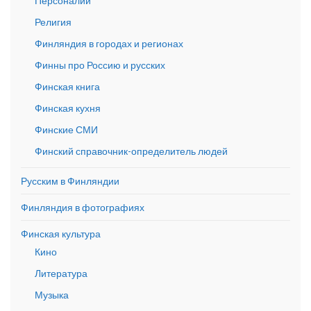
Персоналии
Религия
Финляндия в городах и регионах
Финны про Россию и русских
Финская книга
Финская кухня
Финские СМИ
Финский справочник-определитель людей
Русским в Финляндии
Финляндия в фотографиях
Финская культура
Кино
Литература
Музыка