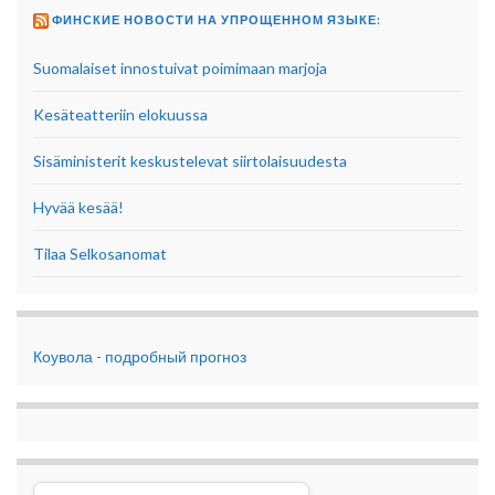
ФИНСКИЕ НОВОСТИ НА УПРОЩЕННОМ ЯЗЫКЕ:
Suomalaiset innostuivat poimimaan marjoja
Kesäteatteriin elokuussa
Sisäministerit keskustelevat siirtolaisuudesta
Hyvää kesää!
Tilaa Selkosanomat
Коувола - подробный прогноз