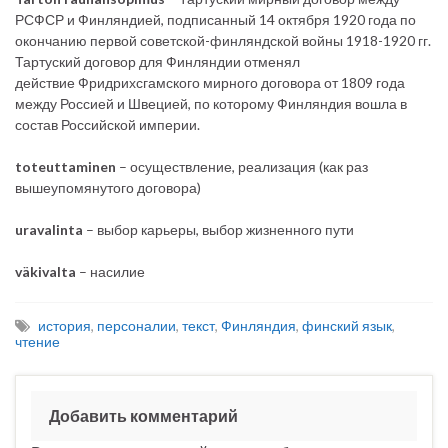
РСФСР и Финляндией, подписанный 14 октября 1920 года по
окончанию первой советской-финляндской войны 1918-1920 гг.
Тартуский договор для Финляндии отменял
действие Фридрихсгамского мирного договора от 1809 года
между Россией и Швецией, по которому Финляндия вошла в
состав Российской империи.
toteuttaminen
– осуществление, реализация (как раз
вышеупомянутого договора)
uravalinta
– выбор карьеры, выбор жизненного пути
väkivalta
– насилие
история
,
персоналии
,
текст
,
Финляндия
,
финский язык
,
чтение
Добавить комментарий