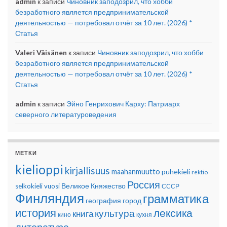
admin
к записи
Чиновник заподозрил, что хобби
безработного является предпринимательской
деятельностью — потребовал отчёт за 10 лет. (2026) *
Статья
Valeri Väisänen
к записи
Чиновник заподозрил, что хобби
безработного является предпринимательской
деятельностью — потребовал отчёт за 10 лет. (2026) *
Статья
admin
к записи
Эйно Генрихович Карху: Патриарх
северного литературоведения
МЕТКИ
kielioppi
kirjallisuus
maahanmuutto
puhekieli
rektio
Россия
Великое Княжество
selkokieli
vuosi
СССР
Финляндия
грамматика
география
город
история
лексика
культура
книга
кино
кухня