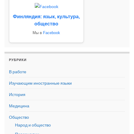
Финляндия: язык, культура,
общество
Мы в
Facebook
РУБРИКИ
В работе
Изучающим иностранные языки
История
Медицина
Общество
Народ и общество