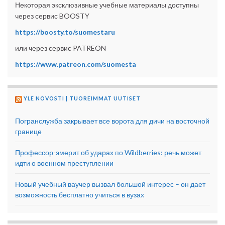
Некоторая эксклюзивные учебные материалы доступны
через сервис BOOSTY
https://boosty.to/suomestaru
или через сервис PATREON
https://www.patreon.com/suomesta
YLE NOVOSTI | TUOREIMMAT UUTISET
Погранслужба закрывает все ворота для дичи на восточной
границе
Профессор-эмерит об ударах по Wildberries: речь может
идти о военном преступлении
Новый учебный ваучер вызвал большой интерес – он дает
возможность бесплатно учиться в вузах