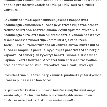
ehdolla presidentinvaaleissa 1931 ja 1937, mutta ei tullut
valituksi.
Lokakuussa 1930 Lapuan liikkeen jäsenet kaappasivat
Stählbergin vaimoineen autoon ja yrittivät kuljettaa heidät
Neuvostoliittoon. Matkan aikana kyyditsijät moittivat K. J.
Stählbergiä siitä, että hän oli presidenttiaikanaan päästänyt
sisällissodassa tuomittuja kommunisteja vapauteen.
Joensuussa oli tarkoituksena oli vaihtaa autoa, mutta uutta
autoa ei saapunut paikalle. Kyyditsijät päästivät Stählbergit
vapaaksi. Stählbergien kyyditys herätti suomalaisissa vihan
Lapuan liikettä kohtaan. Arvostettuun entiseen tasavallan
presidenttiin kohdistunutta väkivaltaa ei voitu hyväksyä.
Presidenttinä K. J. Stählberg kannusti puolueita yhteistyöhön.
Eräässä puheessaan hän totesi:
Eri puolueiden kesken ei suinkaan tarvitse kiihdyttää kiukkua ja
kireitä välejä. Puolueiden tulisi olla valmiita yhteistoimintaan
toistensa kanssa sekä eduskunnassa että muualla.