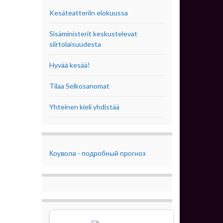
Kesäteatteriin elokuussa
Sisäministerit keskustelevat
siirtolaisuudesta
Hyvää kesää!
Tilaa Selkosanomat
Yhteinen kieli yhdistää
Коувола - подробный прогноз