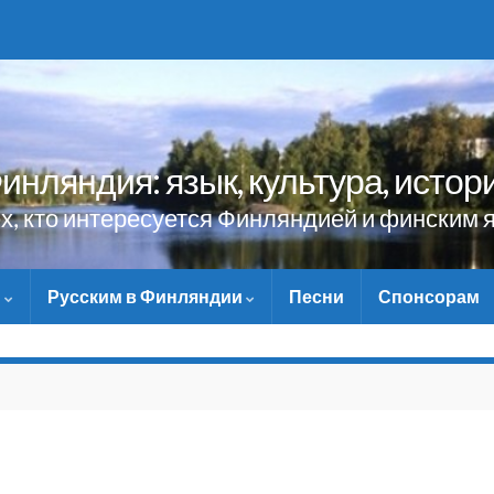
инляндия: язык, культура, истор
ех, кто интересуется Финляндией и финским 
и
Русским в Финляндии
Песни
Спонсорам
НЕ ЗАБУДЬТЕ ПОМОЧЬ 