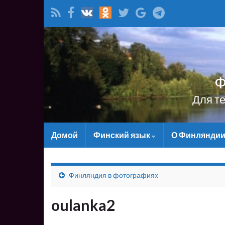
Ф
Для т
Домой
Финский язык
О Финлянди
Финляндия в фотографиях
oulanka2