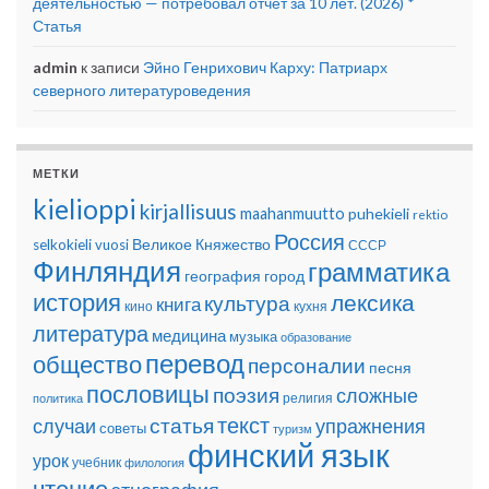
деятельностью — потребовал отчёт за 10 лет. (2026) *
Статья
admin
к записи
Эйно Генрихович Карху: Патриарх
северного литературоведения
МЕТКИ
kielioppi
kirjallisuus
maahanmuutto
puhekieli
rektio
Россия
Великое Княжество
selkokieli
vuosi
СССР
Финляндия
грамматика
география
город
история
лексика
культура
книга
кино
кухня
литература
медицина
музыка
образование
перевод
общество
персоналии
песня
пословицы
поэзия
сложные
религия
политика
текст
статья
случаи
упражнения
советы
туризм
финский язык
урок
учебник
филология
чтение