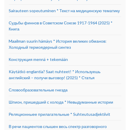
Sairauteen sopeutuminen * Текст на медицинскую тематику
Судьбы финнов в Советском Союзе 1917-1964 (2025) *
Книга
Maailman suurin hämäys * История великих обманов:
Холодный термоядерный синтез
Конструкция mennä + tekemään
Käytätkö englantia? Saat nuhteet! * Используешь
английский – получи выговор! (2025) * Статья
Словообразовательные гнезда
Шпион, пришедший с холода * Невыдуманные истории
Реляционныее прилагательные * Suhteutusadjektiivit
В речи пациентов слышен весь спектр разговорного