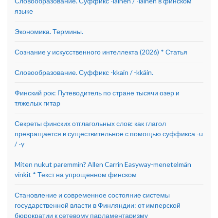
Словообразование. Суффикс -lainen / -läinen в финском
языке
Экономика. Термины.
Сознание у искусственного интеллекта (2026) * Статья
Словообразование. Суффикс -kkain / -kkäin.
Финский рок: Путеводитель по стране тысячи озер и
тяжелых гитар
Секреты финских отглагольных слов: как глагол
превращается в существительное с помощью суффикса -u
/ -y
Miten nukut paremmin? Allen Carrin Easyway-menetelmän
vinkit * Текст на упрощенном финском
Становление и современное состояние системы
государственной власти в Финляндии: от имперской
бюрократии к сетевому парламентаризму