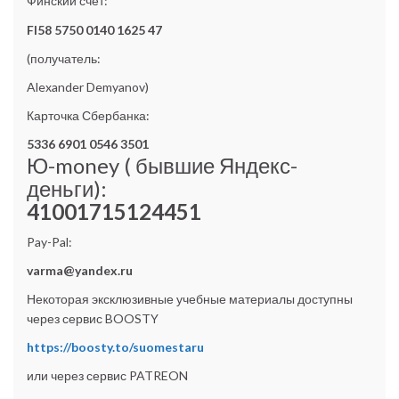
Финский счёт:
FI58 5750 0140 1625 47
(получатель:
Alexander Demyanov)
Карточка Сбербанка:
5336 6901 0546 3501
Ю-money ( бывшие Яндекс-
деньги):
41001715124451
Pay-Pal:
varma@yandex.ru
Некоторая эксклюзивные учебные материалы доступны
через сервис BOOSTY
https://boosty.to/suomestaru
или через сервис PATREON