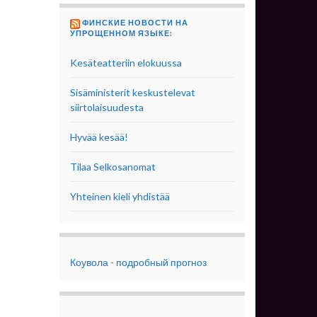
ФИНСКИЕ НОВОСТИ НА
УПРОЩЕННОМ ЯЗЫКЕ:
Kesäteatteriin elokuussa
Sisäministerit keskustelevat
siirtolaisuudesta
Hyvää kesää!
Tilaa Selkosanomat
Yhteinen kieli yhdistää
Коувола - подробный прогноз