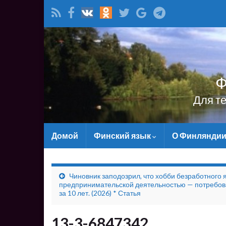
Ф
Для т
Домой
Финский язык
О Финлянди
Чиновник заподозрил, что хобби безработного 
предпринимательской деятельностью — потребов
за 10 лет. (2026) * Статья
13-3-6847342