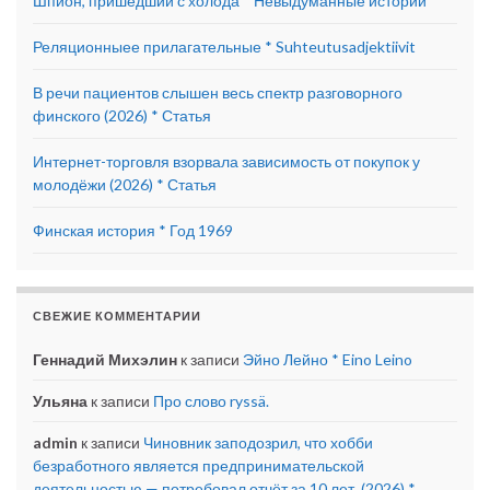
Шпион, пришедший с холода * Невыдуманные истории
Реляционныее прилагательные * Suhteutusadjektiivit
В речи пациентов слышен весь спектр разговорного
финского (2026) * Статья
Интернет-торговля взорвала зависимость от покупок у
молодёжи (2026) * Статья
Финская история * Год 1969
СВЕЖИЕ КОММЕНТАРИИ
Геннадий Михэлин
к записи
Эйно Лейно * Eino Leino
Ульяна
к записи
Про слово ryssä.
admin
к записи
Чиновник заподозрил, что хобби
безработного является предпринимательской
деятельностью — потребовал отчёт за 10 лет. (2026) *