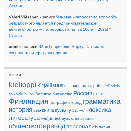
Статья
Valeri Väisänen
к записи
Чиновник заподозрил, что хобби
безработного является предпринимательской
деятельностью — потребовал отчёт за 10 лет. (2026) *
Статья
admin
к записи
Эйно Генрихович Карху: Патриарх
северного литературоведения
МЕТКИ
kielioppi
kirjallisuus
maahanmuutto
puhekieli
rektio
Россия
Великое Княжество
selkokieli
vuosi
СССР
Финляндия
грамматика
география
город
история
лексика
культура
книга
кино
кухня
литература
медицина
музыка
образование
перевод
общество
персоналии
песня