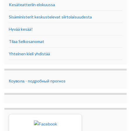
Kesäteatteriin elokuussa
Sisäministerit keskustelevat siirtolaisuudesta
Hyvää kesää!
Tilaa Selkosanomat
Yhteinen kieli yhdistää
Коувола - подробный прогноз