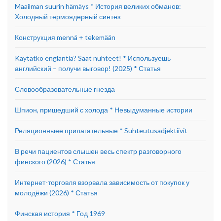
Maailman suurin hämäys * История великих обманов:
Холодный термоядерный синтез
Конструкция mennä + tekemään
Käytätkö englantia? Saat nuhteet! * Используешь
английский – получи выговор! (2025) * Статья
Словообразовательные гнезда
Шпион, пришедший с холода * Невыдуманные истории
Реляционныее прилагательные * Suhteutusadjektiivit
В речи пациентов слышен весь спектр разговорного
финского (2026) * Статья
Интернет-торговля взорвала зависимость от покупок у
молодёжи (2026) * Статья
Финская история * Год 1969