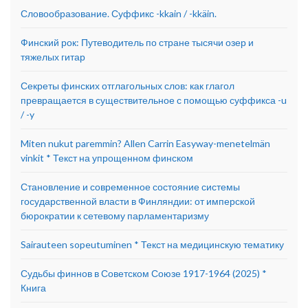
Словообразование. Суффикс -kkain / -kkäin.
Финский рок: Путеводитель по стране тысячи озер и
тяжелых гитар
Секреты финских отглагольных слов: как глагол
превращается в существительное с помощью суффикса -u
/ -y
Miten nukut paremmin? Allen Carrin Easyway-menetelmän
vinkit * Текст на упрощенном финском
Становление и современное состояние системы
государственной власти в Финляндии: от имперской
бюрократии к сетевому парламентаризму
Sairauteen sopeutuminen * Текст на медицинскую тематику
Судьбы финнов в Советском Союзе 1917-1964 (2025) *
Книга