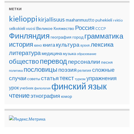
МЕТКИ
kielioppi
kirjallisuus
maahanmuutto
puhekieli
rektio
Россия
Великое Княжество
selkokieli
vuosi
СССР
Финляндия
грамматика
география
город
история
лексика
культура
книга
кино
кухня
литература
медицина
музыка
образование
перевод
общество
персоналии
песня
пословицы
поэзия
сложные
религия
политика
текст
статья
случаи
упражнения
советы
туризм
финский язык
урок
учебник
филология
чтение
этнография
юмор