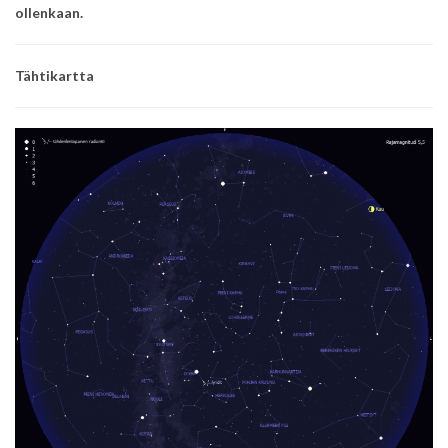
ollenkaan.
Tähtikartta