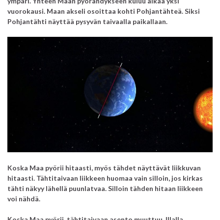
ympäri. Yhteen Maan pyörähdykseen kuluu aikaa yksi
vuorokausi. Maan akseli osoittaa kohti Pohjantähteä. Siksi
Pohjantähti näyttää pysyvän taivaalla paikallaan.
Koska Maa pyörii hitaasti, myös tähdet näyttävät liikkuvan
hitaasti. Tähtitaivaan liikkeen huomaa vain silloin, jos kirkas
tähti näkyy lähellä puunlatvaa. Silloin tähden hitaan liikkeen
voi nähdä.
Koska Maa pyörii, tähtitaivaan asento muuttuu. Illalla