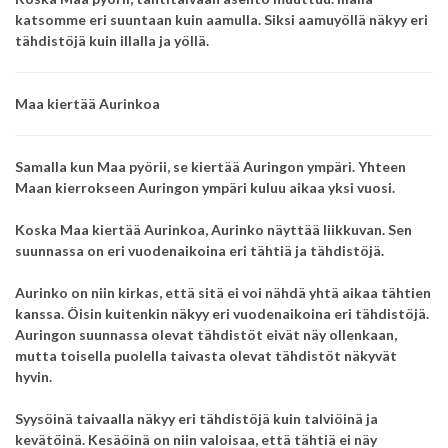
katsomme eri suuntaan kuin aamulla. Siksi aamuyöllä näkyy eri
tähdistöjä kuin illalla ja yöllä.
Maa kiertää Aurinkoa
Samalla kun Maa pyörii, se kiertää Auringon ympäri. Yhteen
Maan kierrokseen Auringon ympäri kuluu aikaa yksi vuosi.
Koska Maa kiertää Aurinkoa, Aurinko näyttää liikkuvan. Sen
suunnassa on eri vuodenaikoina eri tähtiä ja tähdistöjä.
Aurinko on niin kirkas, että sitä ei voi nähdä yhtä aikaa tähtien
kanssa. Öisin kuitenkin näkyy eri vuodenaikoina eri tähdistöjä.
Auringon suunnassa olevat tähdistöt eivät näy ollenkaan,
mutta toisella puolella taivasta olevat tähdistöt näkyvät
hyvin.
Syysöinä taivaalla näkyy eri tähdistöjä kuin talviöinä ja
kevätöinä. Kesäöinä on niin valoisaa, että tähtiä ei näy