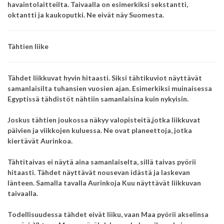
havaintolaitteilta. Taivaalla on esimerkiksi sekstantti,
oktantti ja kaukoputki. Ne eivät näy Suomesta.
Tähtien liike
Tähdet liikkuvat hyvin hitaasti. Siksi tähtikuviot näyttävät
samanlaisilta tuhansien vuosien ajan. Esimerkiksi muinaisessa
Egyptissä tähdistöt nähtiin samanlaisina kuin nykyisin.
Joskus tähtien joukossa näkyy valopisteitä,jotka liikkuvat
päivien ja viikkojen kuluessa. Ne ovat planeettoja, jotka
kiertävät Aurinkoa.
Tähtitaivas ei näytä aina samanlaiselta, sillä taivas pyörii
hitaasti. Tähdet näyttävät nousevan idästä ja laskevan
länteen. Samalla tavalla Aurinkoja Kuu näyttävät liikkuvan
taivaalla.
Todellisuudessa tähdet eivät liiku, vaan Maa pyörii akselinsa