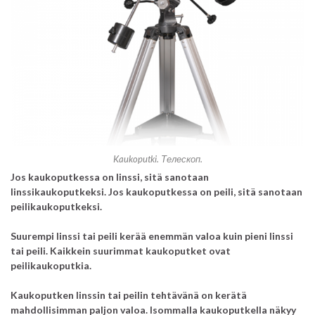
Kaukoputki. Телескоп.
Jos kaukoputkessa on linssi, sitä sanotaan
linssikaukoputkeksi. Jos kaukoputkessa on peili, sitä sanotaan
peilikaukoputkeksi.
Suurempi linssi tai peili kerää enemmän valoa kuin pieni linssi
tai peili. Kaikkein suurimmat kaukoputket ovat
peilikaukoputkia.
Kaukoputken linssin tai peilin tehtävänä on kerätä
mahdollisimman paljon valoa. Isommalla kaukoputkella näkyy