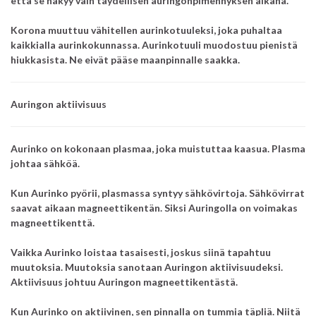
että se näkyy vain täydellisen auringonpimennyksen aikana.
Korona muuttuu vähitellen aurinkotuuleksi, joka puhaltaa
kaikkialla aurinkokunnassa. Aurinkotuuli muodostuu pienistä
hiukkasista. Ne eivät pääse maanpinnalle saakka.
Auringon aktiivisuus
Aurinko on kokonaan plasmaa, joka muistuttaa kaasua. Plasma
johtaa sähköä.
Kun Aurinko pyörii, plasmassa syntyy sähkövirtoja. Sähkövirrat
saavat aikaan magneettikentän. Siksi Auringolla on voimakas
magneettikenttä.
Vaikka Aurinko loistaa tasaisesti, joskus siinä tapahtuu
muutoksia. Muutoksia sanotaan Auringon aktiivisuudeksi.
Aktiivisuus johtuu Auringon magneettikentästä.
Kun Aurinko on aktiivinen, sen pinnalla on tummia täpliä. Niitä