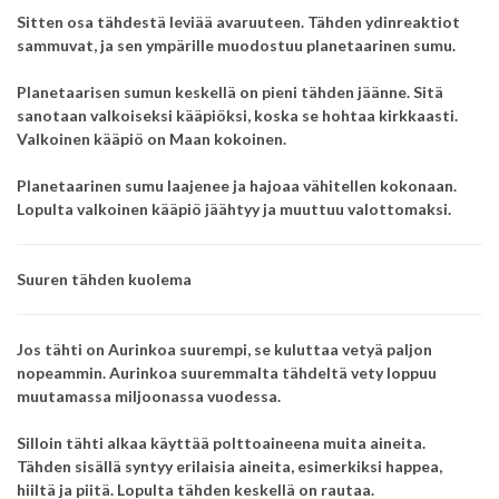
Sitten osa tähdestä leviää avaruuteen. Tähden ydinreaktiot
sammuvat, ja sen ympärille muodostuu planetaarinen sumu.
Planetaarisen sumun keskellä on pieni tähden jäänne. Sitä
sanotaan valkoiseksi kääpiöksi, koska se hohtaa kirkkaasti.
Valkoinen kääpiö on Maan kokoinen.
Planetaarinen sumu laajenee ja hajoaa vähitellen kokonaan.
Lopulta valkoinen kääpiö jäähtyy ja muuttuu valottomaksi.
Suuren tähden kuolema
Jos tähti on Aurinkoa suurempi, se kuluttaa vetyä paljon
nopeammin. Aurinkoa suuremmalta tähdeltä vety loppuu
muutamassa miljoonassa vuodessa.
Silloin tähti alkaa käyttää polttoaineena muita aineita.
Tähden sisällä syntyy erilaisia aineita, esimerkiksi happea,
hiiltä ja piitä. Lopulta tähden keskellä on rautaa.