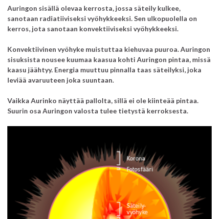
Auringon sisällä olevaa kerrosta, jossa säteily kulkee,
sanotaan radiatiiviseksi vyöhykkeeksi. Sen ulkopuolella on
kerros,
jota sanotaan konvektiiviseksi vyöhykkeeksi.
Konvektiivinen vyöhyke muistuttaa kiehuvaa puuroa. Auringon
sisuksista nousee kuumaa kaasua kohti Auringon pintaa, missä
kaasu jäähtyy. Energia muuttuu pinnalla taas säteilyksi, joka
leviää avaruuteen joka suuntaan.
Vaikka Aurinko näyttää pallolta, sillä ei ole kiinteää pintaa.
Suurin osa Auringon valosta tulee tietystä kerroksesta.