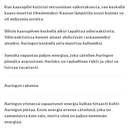
Kun kaasupilvi kutistui vetovoiman vaikutuksesta, sen keskellä
kaasu muuttui tiheämmäksi. Kaasun lämpötila nousi
kunnes se
oli miljoonia asteita.
Silloin kaasupilven keskellä alkoi tapahtua ydinreaktioita.
Ydinreaktioissa kevyet aineet yhdistyvät raskaammiksi
aineiksi. Auringon keskellä vety muuttuu heliumiksi.
Samalla vapautuu paljon energiaa, joka säteilee Auringon
pinnalta avaruuteen. Aurinko on rauhallinen tähti, ja siksi se
loistaa tasaisesti.
Auringon rakenne
Auringon ytimessä vapautunut energia
kulkee hitaasti kohti
Auringon pintaa.
Ensin energia etenee säteilynä,
joka on
samanlaista kuin valo,
mutta siinä on paljon enemmän
energiaa.