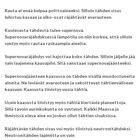
Rauta ei enää kelpaa polttoaineeksi. Silloin tähden sisus
luhistuu kasaan ja ulko-osat räjähtävät avaruuteen.
Kuolevasta tähdestä tulee supernova.
Supernovaräjähdyksessä lämpötila on niin korkea, että silloin
syntyy myös rautaa raskaampia aineita.
Supernovaräjähdys voi hajottaa koko tähden. Silloin jäljelle jää
vain laajeneva kaasupilvi. Sitä sanotaan supernovajäänteeksi.
Supernovajäänteen kaasussa on tähden sisällä muodostuneita
aineita. Ne leviävät avaruuteen ja sekoittuvat tähtienväliseen
kaasuun. Kaasusta tiivistyy uusia tähtiä.
Usein kaasusta tiivistyy myös tähtiä kiertäviä planeettoja.
Sillä tavoin aurinkokunta on syntynyt. Kaikki Maassa ja
ihmisissä oleva aine on joskus ollut tähtien sisuksissa.
Räjähtävän tähden sisus voi myös tiivistyä neutronitähdeksi.
Neutronitähden läpimitta on vain