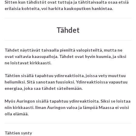
Sitten kun tähdistöt ovat tuttuja ja tähtitaivaalta osaa etsiä
erilaisia kohteita, voi harkita kaukoputken hankintaa.
Tähdet
Tähdet näyttävät taivaalla pieniltä valopisteiltä, mutta ne
ovat valtavia kaasupalloja. Tähdet ovat hyvin kuumia, ja siksi
ne loistavat kirkkaasti.
Tähtien sisällä tapahtuu ydinreaktioita, joissa vety muuttuu
heliumiksi. Sitä sanotaan fuusioksi. Ydinreaktioissa vapautuu
energiaa, joka saa tähdet säteilemään.
Myös Auringon sisällä tapahtuu ydinreaktioita. Siksi se loistaa
niin kirkkaasti. Ilman Auringon valoa ja lämpöä
Maassa ei voisi
olla elämää.
Tähtien synty