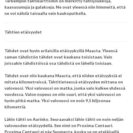
Tarkempiin tähtikarttoihin on merkitty tähtijoukkoja,
kaasusumuja ja galakseja. Ne ovat yleensä niin himmeitä, että
ne voi nähdä taivaalla vain kaukoputkella.
Tähtien etäisyydet
Tähdet ovat hyvin erilaisilla etäisyyksillä Maasta. Yleensä
saman tähdistön tähdet ovat kaukana toisistaan. Vain
joissakin tähdistöissä osa tähdistä on lähellä toisiaan.
Tähdet ovat niin kaukana Maasta, että niiden etäisyyksiä ei
mitata kilometreissä. Tähtitieteessä etäisyyden mittana on
valovuosi. Yksi valovuosi on matka, jonka valo kulkee yhdessä
vuodessa. Valon nopeus on niin suuri, että yksi valovuosi on
hyvin pitkä matka. Yksi valovuosi on noin 9,5 biljoonaa
kilometriä.
Lähin tähti on Aurinko. Seuraavaksi lähin tähti on noin neljän
valovuoden etäisyydellä. Sen nimi on Proxima Centauri.
Proxima Centauri ei näy Suomesta, koska se on eteläisellä