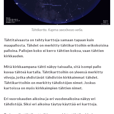
Tähtikartta. Карта звездного неба.
Tähtitaivaasta on tehty karttoja samaan tapaan kuin
maapallosta. Tähdet on merkitty tähtikarttoihin erikokoisina
palloina. Pallojen koko ei kerro tähtien kokoa, vaan tähtien
kirkkauden.
Mitä kirkkaampana tähti näkyy taivaalla, sitä isompi pallo
kuvaa tähteä kartalla. Tähtikarttoihin on yleensä merkitty
viivoja, jotka yhdistävät tähdistön kirkkaimmat tähdet.
Tähtikarttoihin on merkitty tähdistöjen nimet.
Joskus
kartoissa on myös kirkkaimpien tähtien nimet.
Eri vuorokauden aikoina ja eri vuodenaikoina näkyy eri
tähdistöjä. Siksi eri aikoina täytyy käyttää eri karttoja.