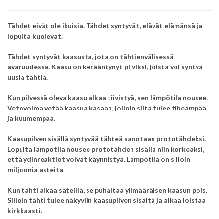
Tähdet eivät ole ikuisia. Tähdet syntyvät, elävät elämänsä ja
lopulta kuolevat.
Tähdet syntyvät kaasusta, jota on tähtienvälisessä
avaruudessa. Kaasu on kerääntynyt pilviksi, joista voi syntyä
uusia tähtiä.
Kun pilvessä oleva kaasu alkaa tiivistyä, sen lämpötila nousee.
Vetovoima vetää kaasua kasaan, jolloin siitä tulee tiheämpää
ja kuumempaa.
Kaasupilven sisällä syntyvää tähteä sanotaan prototähdeksi.
Lopulta lämpötila nousee prototähden sisällä niin korkeaksi,
että ydinreaktiot voivat käynnistyä. Lämpötila on silloin
miljoonia asteita
.
Kun tähti alkaa säteillä, se puhaltaa ylimääräisen kaasun pois.
Silloin tähti tulee näkyviin kaasupilven sisältä
ja alkaa loistaa
kirkkaasti.