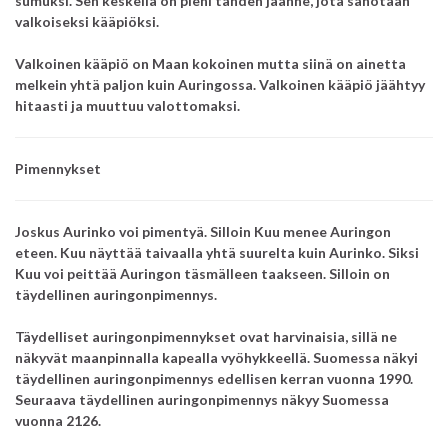
sumuksi. Sen keskellä on pieni tähden jäänne, jota sanotaan
valkoiseksi kääpiöksi.
Valkoinen kääpiö on Maan kokoinen mutta siinä on ainetta
melkein yhtä paljon kuin Auringossa. Valkoinen kääpiö jäähtyy
hitaasti ja muuttuu valottomaksi.
Pimennykset
Joskus Aurinko voi pimentyä. Silloin Kuu menee Auringon
eteen. Kuu näyttää taivaalla yhtä suurelta kuin Aurinko.
Siksi
Kuu voi peittää Auringon täsmälleen taakseen. Silloin on
täydellinen auringonpimennys.
Täydelliset auringonpimennykset ovat harvinaisia, sillä ne
näkyvät maanpinnalla kapealla vyöhykkeellä. Suomessa näkyi
täydellinen auringonpimennys edellisen kerran vuonna 1990.
Seuraava täydellinen auringonpimennys
näkyy Suomessa
vuonna 2126.