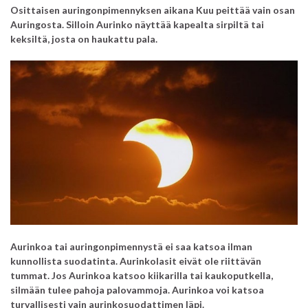
Osittaisen auringonpimennyksen aikana Kuu peittää vain osan
Auringosta. Silloin Aurinko näyttää kapealta sirpiltä
tai
keksiltä, josta on haukattu pala.
Aurinkoa tai auringonpimennystä ei saa katsoa ilman
kunnollista suodatinta. Aurinkolasit eivät ole riittävän
tummat.
Jos Aurinkoa katsoo kiikarilla tai kaukoputkella,
silmään tulee pahoja palovammoja. Aurinkoa voi katsoa
turvallisesti
vain aurinkosuodattimen läpi.