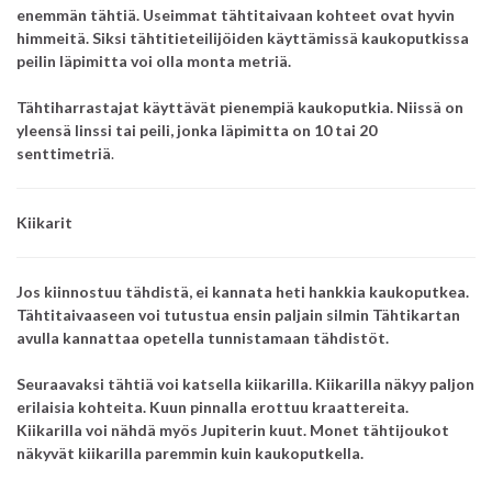
enemmän tähtiä. Useimmat tähtitaivaan kohteet ovat hyvin
himmeitä. Siksi tähtitieteilijöiden käyttämissä kaukoputkissa
peilin läpimitta voi olla monta metriä.
Tähtiharrastajat käyttävät pienempiä kaukoputkia. Niissä on
yleensä linssi tai peili, jonka läpimitta on 10 tai 20
senttimetriä
.
Kiikarit
Jos kiinnostuu tähdistä, ei kannata heti hankkia kaukoputkea.
Tähtitaivaaseen voi tutustua ensin paljain silmin Tähtikartan
avulla kannattaa opetella tunnistamaan tähdistöt.
Seuraavaksi tähtiä voi katsella kiikarilla. Kiikarilla näkyy paljon
erilaisia kohteita. Kuun pinnalla erottuu kraattereita.
Kiikarilla voi nähdä myös Jupiterin kuut. Monet tähtijoukot
näkyvät kiikarilla paremmin kuin kaukoputkella.