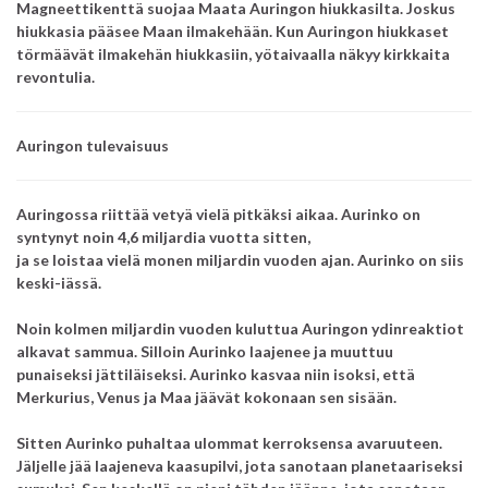
Magneettikenttä suojaa Maata Auringon hiukkasilta. Joskus
hiukkasia pääsee Maan ilmakehään. Kun Auringon hiukkaset
törmäävät ilmakehän hiukkasiin, yötaivaalla näkyy kirkkaita
revontulia.
Auringon tulevaisuus
Auringossa riittää vetyä vielä pitkäksi aikaa. Aurinko on
syntynyt noin 4,6 miljardia vuotta sitten,
ja se loistaa vielä monen miljardin vuoden ajan. Aurinko on siis
keski-iässä.
Noin kolmen miljardin vuoden kuluttua Auringon ydinreaktiot
alkavat sammua. Silloin Aurinko laajenee ja muuttuu
punaiseksi jättiläiseksi. Aurinko kasvaa niin isoksi, että
Merkurius, Venus ja Maa jäävät kokonaan sen sisään.
Sitten Aurinko puhaltaa ulommat kerroksensa avaruuteen.
Jäljelle jää laajeneva kaasupilvi, jota sanotaan planetaariseksi