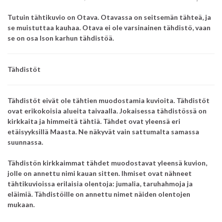
Tutuin tähtikuvio on Otava. Otavassa on seitsemän tähteä, ja
se muistuttaa kauhaa. Otava ei ole varsinainen tähdistö, vaan
se on osa Ison karhun tähdistöä.
Tähdistöt
Tähdistöt eivät ole tähtien muodostamia kuvioita. Tähdistöt
ovat erikokoisia alueita taivaalla. Jokaisessa tähdistössä on
kirkkaita ja himmeitä tähtiä. Tähdet ovat yleensä eri
etäisyyksillä Maasta. Ne näkyvät vain sattumalta samassa
suunnassa.
Tähdistön kirkkaimmat tähdet muodostavat yleensä kuvion,
jolle on annettu nimi kauan sitten. Ihmiset ovat nähneet
tähtikuvioissa erilaisia olentoja: jumalia, taruhahmoja ja
eläimiä. Tähdistöille on annettu nimet näiden olentojen
mukaan.