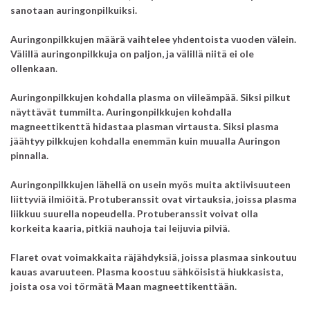
sanotaan auringonpilkuiksi.
Auringonpilkkujen määrä vaihtelee yhdentoista vuoden välein.
Välillä auringonpilkkuja on paljon, ja välillä niitä ei ole
ollenkaan
.
Auringonpilkkujen kohdalla plasma on viileämpää. Siksi pilkut
näyttävät tummilta. Auringonpilkkujen kohdalla
magneettikenttä hidastaa plasman virtausta. Siksi plasma
jäähtyy pilkkujen kohdalla enemmän kuin muualla Auringon
pinnalla.
Auringonpilkkujen lähellä on usein myös muita aktiivisuuteen
liittyviä ilmiöitä. Protuberanssit ovat virtauksia,
joissa plasma
liikkuu suurella nopeudella. Protuberanssit voivat olla
korkeita kaaria, pitkiä nauhoja tai leijuvia pilviä.
Flaret ovat voimakkaita räjähdyksiä, joissa plasmaa sinkoutuu
kauas avaruuteen. Plasma koostuu sähköisistä hiukkasista,
joista osa voi törmätä Maan magneettikenttään.