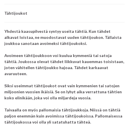
Tähtijoukot
Yhdestä kaasupilvestä syntyy useita tähtiä. Kun tähdet
alkavat loistaa, ne muodostavat uuden tähtijoukon. Tällaista
joukkoa sanotaan avoimeksi tähtijoukoksi.
Avoimeen tähtijoukkoon voi kuulua kymmeniä tai satoja
tähtiä. Joukossa olevat tähdet liikkuvat kauemmas toisistaan,
joten vähitellen tähtijoukko hajoaa. Tähdet karkaavat
avaruuteen.
Siksi useimmat tähtijoukot ovat vain kymmenien tai satojen
miljoonien vuosien ikäisiä. Se on lyhyt aika verrattuna tähtien
koko elinikään, joka voi olla miljardeja vuosia.
Taivaalla on myös pallomaisia tähtijoukkoja. Niissä on tähtiä
paljon enemmän kuin avoimissa tähtijoukoissa.
Pallomaisessa
tähtijoukossa voi olla yli satatuhatta tähteä.