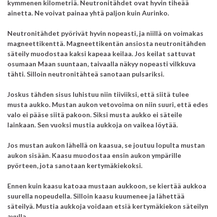
kymmenen kilometriä. Neutronitähdet ovat hyvin tiheää
ainetta. Ne voivat painaa yhtä paljon kuin Aurinko.
Neutronitähdet pyörivät hyvin nopeasti, ja niillä on voimakas
magneettikenttä. Magneettikentän ansiosta neutronitähden
säteily muodostaa kaksi kapeaa keilaa. Jos keilat sattuvat
osumaan Maan suuntaan, taivaalla näkyy nopeasti vilkkuva
tähti. Silloin neutronitähteä sanotaan pulsariksi.
Joskus tähden sisus luhistuu niin tiiviiksi, että siitä tulee
musta aukko. Mustan aukon vetovoima on niin suuri,
että edes
valo ei pääse siitä pakoon. Siksi musta aukko ei säteile
lainkaan. Sen vuoksi mustia aukkoja on vaikea löytää.
Jos mustan aukon lähellä on kaasua, se joutuu lopulta mustan
aukon sisään. Kaasu muodostaa ensin aukon ympärille
pyörteen, jota sanotaan kertymäkiekoksi.
Ennen kuin kaasu katoaa mustaan aukkoon, se kiertää aukkoa
suurella nopeudella. Silloin kaasu kuumenee ja lähettää
säteilyä. Mustia aukkoja voidaan etsiä kertymäkiekon säteilyn
avulla.