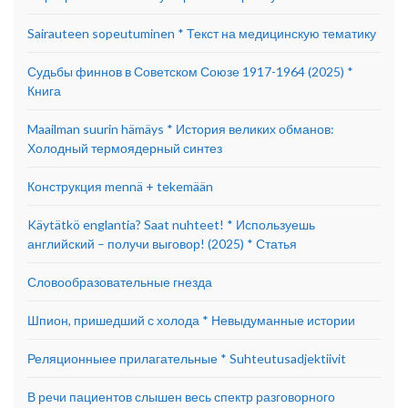
Sairauteen sopeutuminen * Текст на медицинскую тематику
Судьбы финнов в Советском Союзе 1917-1964 (2025) *
Книга
Maailman suurin hämäys * История великих обманов:
Холодный термоядерный синтез
Конструкция mennä + tekemään
Käytätkö englantia? Saat nuhteet! * Используешь
английский – получи выговор! (2025) * Статья
Словообразовательные гнезда
Шпион, пришедший с холода * Невыдуманные истории
Реляционныее прилагательные * Suhteutusadjektiivit
В речи пациентов слышен весь спектр разговорного