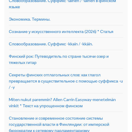
Словообразование. Суффикс -lainen / -läinen в финском
языке
Экономика. Термины.
Сознание у искусственного интеллекта (2026) * Статья
Словообразование. Суффикс -kkain / -kkäin.
Финский рок: Путеводитель по стране тысячи озер и
тяжелых гитар
Секреты финских отглагольных слов: как глагол
превращается в существительное с помощью суффикса -u
/ -y
Miten nukut paremmin? Allen Carrin Easyway-menetelmän
vinkit * Текст на упрощенном финском
Становление и современное состояние системы
государственной власти в Финляндии: от имперской
бюрократии к сетевому парламентаризму