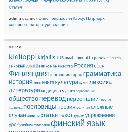
деятельностью — потребовал отчёт за 10 лет. (2026) *
Статья
admin
к записи
Эйно Генрихович Карху: Патриарх
северного литературоведения
МЕТКИ
kielioppi
kirjallisuus
maahanmuutto
puhekieli
rektio
Россия
Великое Княжество
selkokieli
vuosi
СССР
Финляндия
грамматика
география
город
история
лексика
культура
книга
кино
кухня
литература
медицина
музыка
образование
перевод
общество
персоналии
песня
пословицы
поэзия
сложные
религия
политика
текст
статья
случаи
упражнения
советы
туризм
финский язык
урок
учебник
филология
чтение