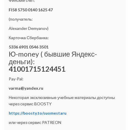
Финский счёт:
FI58 5750 0140 1625 47
(получатель:
Alexander Demyanov)
Карточка Сбербанка:
5336 6901 0546 3501
Ю-money ( бывшие Яндекс-
деньги):
41001715124451
Pay-Pal:
varma@yandex.ru
Некоторая эксклюзивные учебные материалы доступны
через сервис BOOSTY
https://boosty.to/suomestaru
или через сервис PATREON