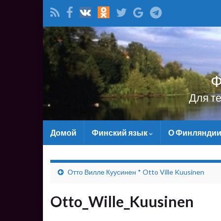
Ф
Для т
Домой
Финский язык
О Финлянди
Отто Вилле Куусинен * Otto Ville Kuusinen
Otto_Wille_Kuusinen