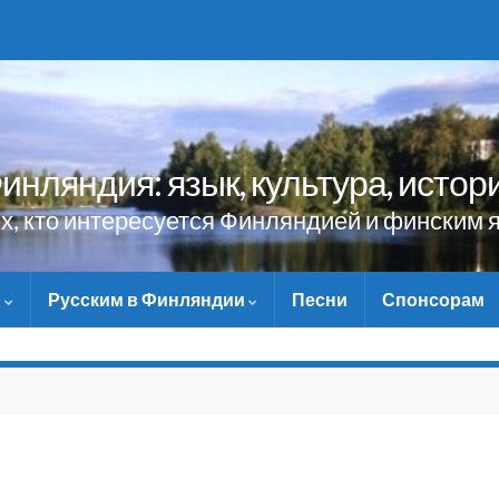
инляндия: язык, культура, истор
ех, кто интересуется Финляндией и финским 
и
Русским в Финляндии
Песни
Спонсорам
НЕ ЗАБУДЬТЕ ПОМОЧ