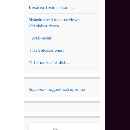
Kesäteatteriin elokuussa
Sisäministerit keskustelevat
siirtolaisuudesta
Hyvää kesää!
Tilaa Selkosanomat
Yhteinen kieli yhdistää
Коувола - подробный прогноз