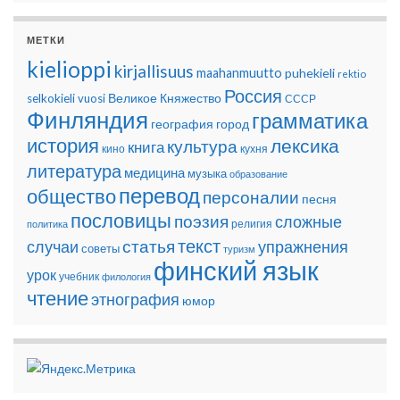
МЕТКИ
kielioppi
kirjallisuus
maahanmuutto
puhekieli
rektio
Россия
Великое Княжество
selkokieli
vuosi
СССР
Финляндия
грамматика
география
город
история
лексика
культура
книга
кино
кухня
литература
медицина
музыка
образование
перевод
общество
персоналии
песня
пословицы
поэзия
сложные
религия
политика
текст
статья
случаи
упражнения
советы
туризм
финский язык
урок
учебник
филология
чтение
этнография
юмор