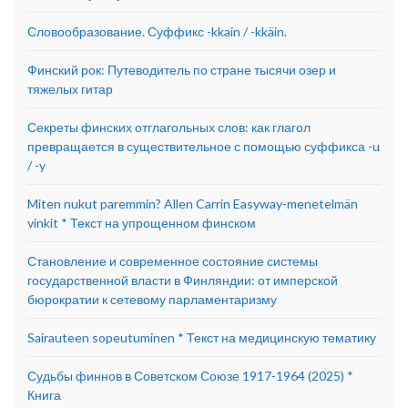
Словообразование. Суффикс -kkain / -kkäin.
Финский рок: Путеводитель по стране тысячи озер и
тяжелых гитар
Секреты финских отглагольных слов: как глагол
превращается в существительное с помощью суффикса -u
/ -y
Miten nukut paremmin? Allen Carrin Easyway-menetelmän
vinkit * Текст на упрощенном финском
Становление и современное состояние системы
государственной власти в Финляндии: от имперской
бюрократии к сетевому парламентаризму
Sairauteen sopeutuminen * Текст на медицинскую тематику
Судьбы финнов в Советском Союзе 1917-1964 (2025) *
Книга