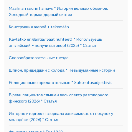
Maailman suurin hämäys * История великих обманов:
Холодный термоядерный синтез
Конструкция mennä + tekemään
Käytätkö englantia? Saat nuhteet! * Используешь
английский – получи выговор! (2025) * Статья
Словообразовательные гнезда
Шпион, пришедший с холода * Невыдуманные истории
Реляционныее прилагательные * Suhteutusadjektiivit
В речи пациентов слышен весь спектр разговорного
финского (2026) * Статья
Интернет-торговля взорвала зависимость от покупок у
молодёжи (2026) * Статья
Финская история * Год 1969