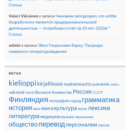
Статья
Valeri Väisänen
к записи
Чиновник заподозрил, что хобби
безработного является предпринимательской
деятельностью — потребовал отчёт за 10 лет. (2026) *
Статья
admin
к записи
Эйно Генрихович Карху: Патриарх
северного литературоведения
МЕТКИ
kielioppi
kirjallisuus
maahanmuutto
puhekieli
rektio
Россия
Великое Княжество
selkokieli
vuosi
СССР
Финляндия
грамматика
география
город
история
лексика
культура
книга
кино
кухня
литература
медицина
музыка
образование
перевод
общество
персоналии
песня