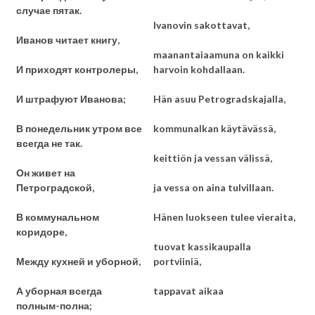
случае пятак.
Ivanovin sakottavat,
Иванов читает книгу,
maanantaiaamuna on kaikki
И приходят контролеры,
harvoin kohdallaan.
И штрафуют Иванова;
Hän asuu Petrogradskajalla,
В понедельник утром все
kommunalkan käytävässä,
всегда не так.
keittiön ja vessan välissä,
Он живет на
Петроградской,
ja vessa on aina tulvillaan.
В коммунальном
Hänen luokseen tulee vieraita,
коридоре,
tuovat kassikaupalla
Между кухней и уборной,
portviiniä,
А уборная всегда
tappavat aikaa
полным-полна;