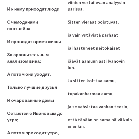
viinien vertailevan analyysin
И к нему приходят люди
parissa.
С чемоданами
Sitten vieraat poistuvat,
портвейна,
ja vain ystävistä parhaat
И проводят время жизни
ja ihastuneet neitokaiset
За сравнительным
анализом вина;
jäävät aamuun asti Ivanovin
luo.
А потом они уходят,
Ja sitten koittaa aamu,
Только лучшие друзья
tupakanharmaa aamu,
И очарованные дамы
ja se vahvistaa vanhan teesin,
Остаются с Ивановым до
утра;
että tänään on sama päivä kuin
eilenkin.
А потом приходит утро,