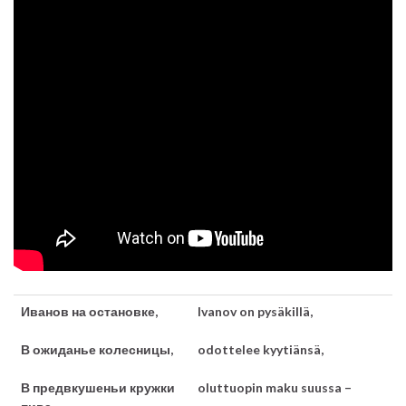
Иванов на остановке,
Ivanov on pysäkillä,
В ожиданье колесницы,
odottelee kyytiänsä,
В предвкушеньи кружки
oluttuopin maku suussa –