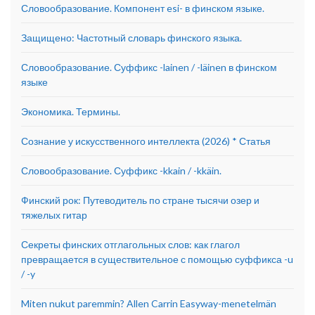
Словообразование. Компонент esi- в финском языке.
Защищено: Частотный словарь финского языка.
Словообразование. Суффикс -lainen / -läinen в финском
языке
Экономика. Термины.
Сознание у искусственного интеллекта (2026) * Статья
Словообразование. Суффикс -kkain / -kkäin.
Финский рок: Путеводитель по стране тысячи озер и
тяжелых гитар
Секреты финских отглагольных слов: как глагол
превращается в существительное с помощью суффикса -u
/ -y
Miten nukut paremmin? Allen Carrin Easyway-menetelmän