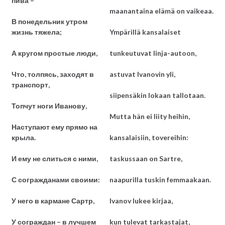
пива –
maanantaina elämä on vaikeaa.
В понедельник утром
жизнь тяжела;
Ympärillä kansalaiset
А кругом простые люди,
tunkeutuvat linja-autoon,
Что, толпясь, заходят в
astuvat Ivanovin yli,
транспорт,
siipensäkin lokaan tallotaan.
Топчут ноги Иванову,
Mutta hän ei liity heihin,
Наступают ему прямо на
крыла.
kansalaisiin, tovereihin:
И ему не слиться с ними,
taskussaan on Sartre,
С согражданами своими:
naapurilla tuskin femmaakaan.
У него в кармане Сартр,
Ivanov lukee kirjaa,
У сограждан – в лучшем
kun tulevat tarkastajat,