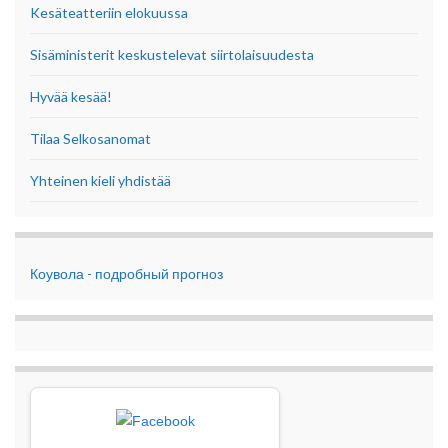
Kesäteatteriin elokuussa
Sisäministerit keskustelevat siirtolaisuudesta
Hyvää kesää!
Tilaa Selkosanomat
Yhteinen kieli yhdistää
Коувола - подробный прогноз