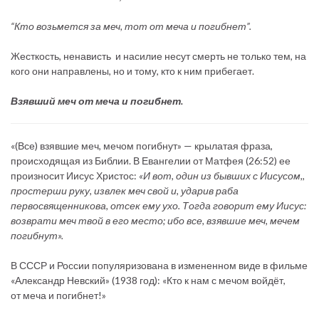
“Кто возьмется за меч, тот от меча и погибнет”.
Жесткость, ненависть и насилие несут смерть не только тем, на
кого они направлены, но и тому, кто к ним прибегает.
Взявший меч от меча и погибнет.
«(Все) взявшие меч, мечом погибнут» — крылатая фраза,
происходящая из Библии. В Евангелии от Матфея (26:52) ее
произносит Иисус Христос:
«И вот, один из бывших с Иисусом,,
простерши руку, извлек меч свой и, ударив раба
первосвященникова, отсек ему ухо. Тогда говорит ему Иисус:
возврати меч твой в его место; ибо все, взявшие меч, мечем
погибнут».
В СССР и России популяризована в измененном виде в фильме
«Александр Невский» (1938 год): «Кто к нам с мечом войдёт,
от меча и погибнет!»