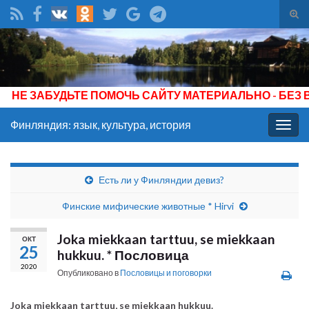
Вкл/
вык
Search for:
фор
пои
 ЗАБУДЬТЕ ПОМОЧЬ САЙТУ МАТЕРИАЛЬНО - БЕЗ ВАШ
Финляндия: язык, культура, история
Вкл/
выкл
нави
Есть ли у Финляндии девиз?
Финские мифические животные * Hirvi
Joka miekkaan tarttuu, se miekkaan
ОКТ
25
hukkuu. * Пословица
2020
Опубликовано в
Пословицы и поговорки
Joka miekkaan tarttuu, se miekkaan hukkuu.