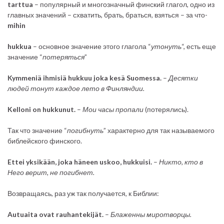
tarttua
– популярный и многозначный финский глагол, одно из
главных значений – схватить, брать, браться, взяться – за что-
mihin
hukkua
– основное значение этого глагола “
утонуть
“, есть еще
значение “
потеряться
”
Kymmeniä ihmisiä hukkuu joka kesä Suomessa.
–
Десятки
людей тонут каждое лето в Финляндии.
Kelloni on hukkunut.
–
Мои часы пропали
(потерялись).
Так что значение “
погибнуть
” характерно для так называемого
библейского финского.
Ettei yksikään, joka häneen uskoo, hukkuisi.
–
Никто, кто в
Него верит, не погибнет.
Возвращаясь, раз уж так получается, к Библии:
Autuaita ovat rauhantekijät.
–
Блаженны миротворцы.