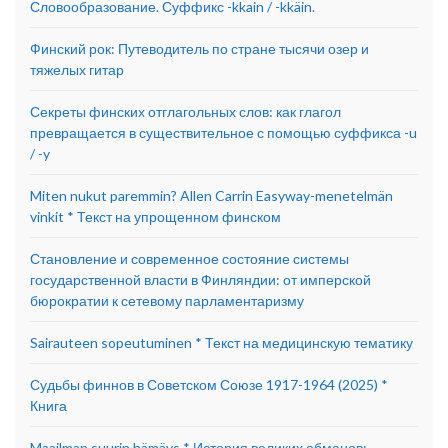
Словообразование. Суффикс -kkain / -kkäin.
Финский рок: Путеводитель по стране тысячи озер и
тяжелых гитар
Секреты финских отглагольных слов: как глагол
превращается в существительное с помощью суффикса -u
/ -y
Miten nukut paremmin? Allen Carrin Easyway-menetelmän
vinkit * Текст на упрощенном финском
Становление и современное состояние системы
государственной власти в Финляндии: от имперской
бюрократии к сетевому парламентаризму
Sairauteen sopeutuminen * Текст на медицинскую тематику
Судьбы финнов в Советском Союзе 1917-1964 (2025) *
Книга
Maailman suurin hämäys * История великих обманов: