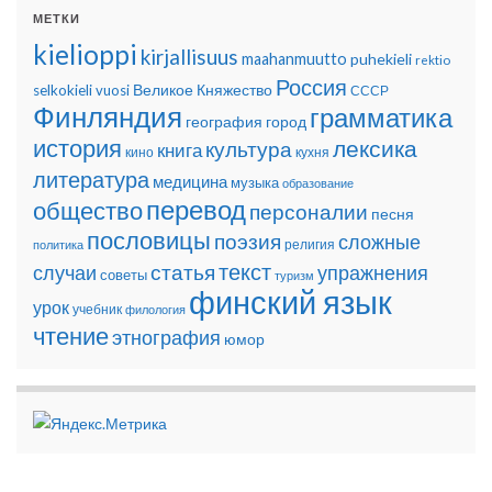
МЕТКИ
kielioppi
kirjallisuus
maahanmuutto
puhekieli
rektio
Россия
Великое Княжество
selkokieli
vuosi
СССР
Финляндия
грамматика
география
город
история
лексика
культура
книга
кино
кухня
литература
медицина
музыка
образование
перевод
общество
персоналии
песня
пословицы
поэзия
сложные
религия
политика
текст
статья
случаи
упражнения
советы
туризм
финский язык
урок
учебник
филология
чтение
этнография
юмор