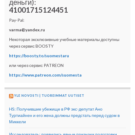
деньги):
41001715124451
Pay-Pal:
varma@yandex.ru
Некоторая эксклюзивные учебные материалы доступны
через сервис BOOSTY
https://boosty.to/suomestaru
или через сервис PATREON
https://www.patreon.com/suomesta
YLE NOVOSTI | TUOREIMMAT UUTISET
HS: Получившие убежище в РФ экс-депутат Ано
Туртиайнен и его жена должны предстать перед судом в
Миккели
Исследователь: появились явные признаки подготовки