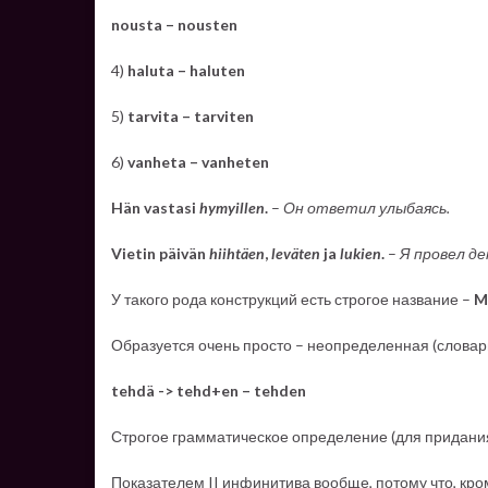
nousta – nousten
4)
haluta – haluten
5)
tarvita – tarviten
6)
vanheta – vanheten
Hän vastasi
hymyillen
.
–
Он ответил улыбаясь.
Vietin päivän
hiihtäen
,
leväten
ja
lukien
.
–
Я провел де
У такого рода конструкций есть строгое название –
M
Образуется очень просто – неопределенная (слова
tehdä -> tehd+en – tehden
Строгое грамматическое определение (для придания 
Показателем II инфинитива вообще, потому что, кро