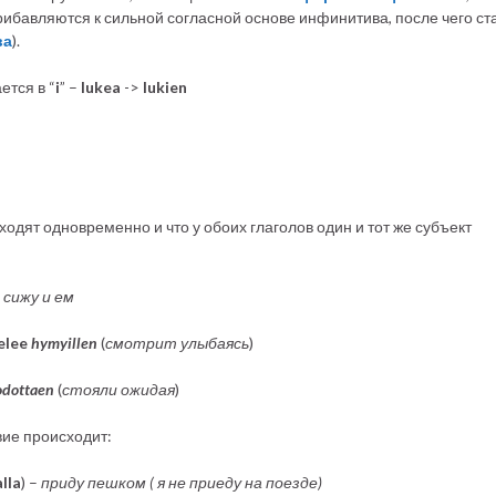
прибавляются к сильной согласной основе инфинитива, после чего ст
ва
).
ется в “
i
” –
lukea
->
lukien
ходят одновременно и что у обоих глаголов один и тот же субъект
сижу и ем
elee
hymyillen
(
смотрит улыбаясь
)
odottaen
(
стояли ожидая
)
вие происходит:
lla
) –
приду пешком ( я не приеду на поезде)