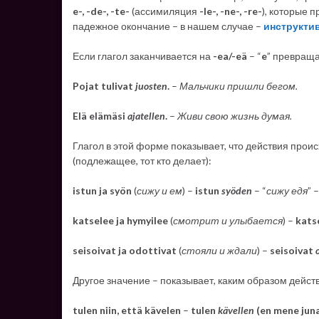
e-, -de-, -te-
(ассимиляция
-le-, -ne-, -re-
), которые 
падежное окончание – в нашем случае –
инструкти
Если глагол заканчивается на
-ea/-eä
– “
e
” превраща
Pojat tulivat
juosten
.
–
Мальчики пришли бегом.
Elä elämäsi
ajatellen
.
–
Живи свою жизнь думая.
Глагол в этой форме показывает, что действия проис
(подлежащее, тот кто делает):
istun ja syön
(
сижу и ем
) –
istun
syöden
– “
сижу едя
” –
katselee ja hymyilee
(
смотрит и улыбается
) –
kats
seisoivat ja odottivat
(
стояли и ждали
) –
seisoivat
Другое значение – показывает, каким образом дейст
tulen niin, että kävelen
–
tulen
kävellen
(en mene juna