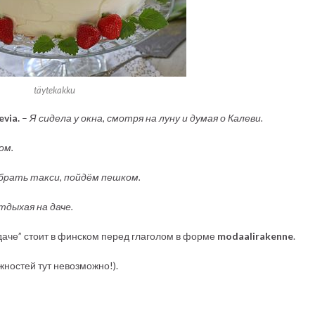
täytekakku
evia.
–
Я сидела у окна, смотря на луну и думая о Калеви.
ом.
 брать такси, пойдём пешком.
тдыхая на даче.
а даче” стоит в финском перед глаголом в форме
modaalirakenne
.
жностей тут невозможно!).