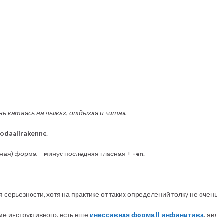
нь катаясь на лыжах, отдыхая и читая.
odaalirakenne
.
рная) форма – минус последняя гласная +
-en
.
серьезности, хотя на практике от таких определений толку не очень
ме инструктивного, есть еще
инессивная форма II инфинитива
, я