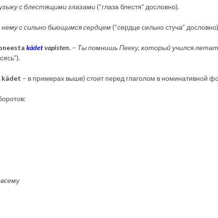
узыку с блестящими глазами
(“глаза блестя” дословно).
 нему с сильно бьющимся сердцем
(“сердце сильно стуча” дословно)
koneesta
kädet
vapisten
.
–
Ты помнишь Пекку, который учился летат
сясь”).
, kädet
– в примерах выше) стоит перед глаголом в номинативной ф
боротов:
 всему