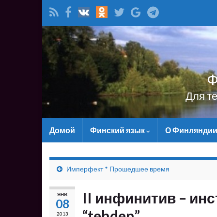
Ф
Для т
Домой
Финский язык
О Финлянди
Имперфект * Прошедшее время
II инфинитив – ин
ЯНВ
08
“tehden”
2013