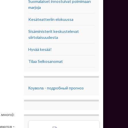
Suomalaiset innostuivat poimimaan
marjoja
Kesäteatteriin elokuussa
Sisäministerit keskustelevat
siirtolaisuudesta
Hyvää kesää!
Tilaa Selkosanomat
Коувола - подробный прогноз
 много):
вляются
-