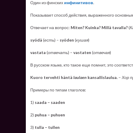
Один из финских
инфинитивов
.
Показывает способ действия, выраженного основным
Отвечает на вопрос:
Miten? Kuinka? Millä tavalla?
(
К
syödä
(
есть
) –
syöden
(
кушая
)
vastata
(
отвечать
) –
vastaten
(
отвечая
)
В русском языке, кто такое еще помнит, это соответ
Kuoro tervehti häntä
laulaen
kansallislaulua.
–
Хор п
Примеры по типам глаголов:
1)
saada – saaden
2)
puhua – puhuen
3)
tulla – tullen