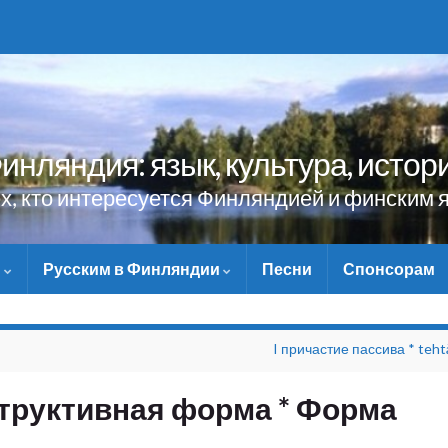
инляндия: язык, культура, истор
ех, кто интересуется Финляндией и финским 
и
Русским в Финляндии
Песни
Спонсорам
НЕ ЗАБУДЬТЕ ПОМОЧЬ 
I причастие пассива * teht
структивная форма * Форма