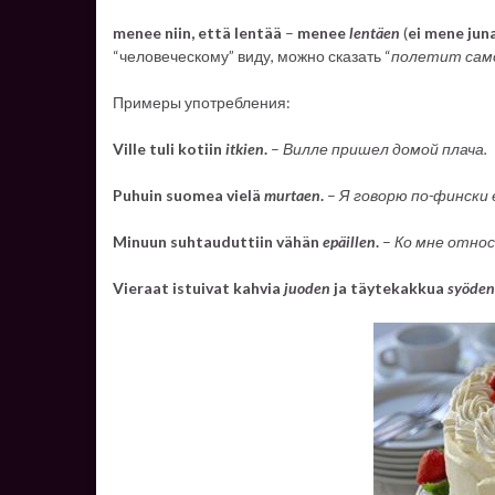
menee niin, että lentää
–
menee
lentäen
(
ei mene juna
“человеческому” виду, можно сказать “
полетит са
Примеры употребления:
Ville tuli kotiin
itkien
.
–
Вилле пришел домой плача.
Puhuin suomea vielä
murtaen
.
–
Я говорю по-фински 
Minuun suhtauduttiin vähän
epäillen
.
–
Ко мне относ
Vieraat istuivat kahvia
juoden
ja täytekakkua
syöden