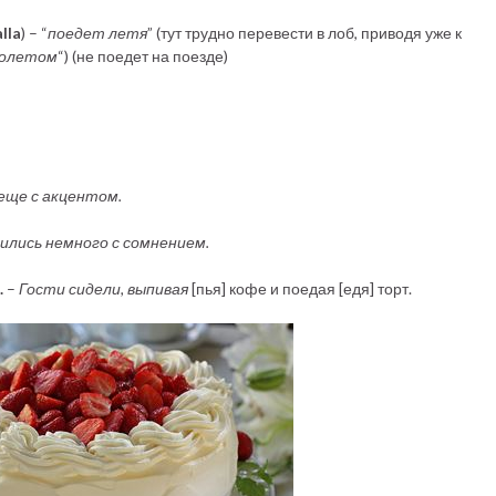
lla
) – “
поедет летя
” (тут трудно перевести в лоб, приводя уже к
молетом
“) (не поедет на поезде)
еще с акцентом.
ились немного с сомнением.
.
–
Гости сидели, выпивая
[пья] кофе и поедая [едя] торт.