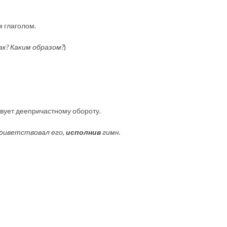
 глаголом.
ак? Каким образом?
)
ствует деепричастному обороту.
риветствовал его,
исполнив
гимн.