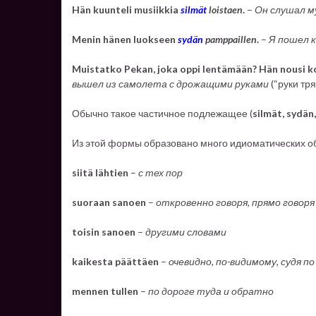
Hän kuunteli musiikkia
silmät
loistaen
.
–
Он слушал м
Menin hänen luokseen
sydän
pamppaillen
.
–
Я пошел к
Muistatko Pekan, joka oppi lentämään? Hän nousi 
вышел из самолета с дрожащими руками
(“руки тря
Обычно такое частичное подлежащее (
silmät, sydän
Из этой формы образовано много идиоматических о
siitä lähtien
–
с тех пор
suoraan sanoen
–
откровенно говоря, прямо говоря
toisin sanoen
–
другими словами
kaikesta päättäen
–
очевидно, по-видимому, судя по
mennen tullen
–
по дороге туда и обратно