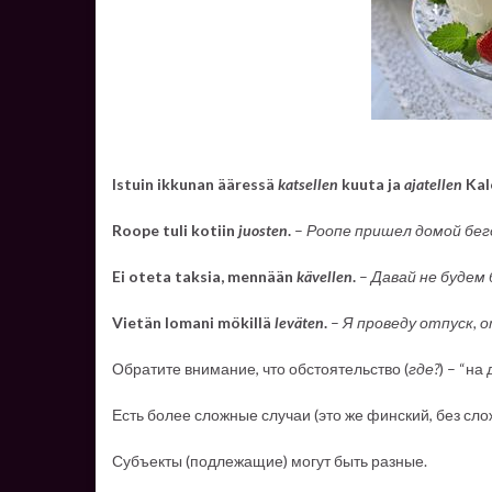
Istuin ikkunan ääressä
katsellen
kuuta ja
ajatellen
Kal
Roope tuli kotiin
juosten
.
–
Роопе пришел домой бег
Ei oteta taksia, mennään
kävellen
.
–
Давай не будем
Vietän lomani mökillä
leväten
.
–
Я проведу отпуск, о
Обратите внимание, что обстоятельство (
где?
) – “н
Есть более сложные случаи (это же финский, без сло
Субъекты (подлежащие) могут быть разные.