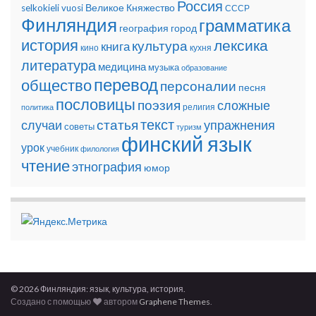
Россия
Великое Княжество
selkokieli
vuosi
СССР
Финляндия
грамматика
география
город
история
лексика
культура
книга
кино
кухня
литература
медицина
музыка
образование
перевод
общество
персоналии
песня
пословицы
поэзия
сложные
религия
политика
текст
статья
случаи
упражнения
советы
туризм
финский язык
урок
учебник
филология
чтение
этнография
юмор
© 2026 Финляндия: язык, культура, история.
Создано с помощью
автором
Graphene Themes
.