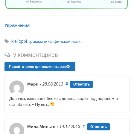
Упражнения
kielioppi
,
грамматика
,
финский язык
9 комментариев
Перейти полю для комментария
Мари
к
28.08.2013
#
Ответить
Девочка, взявшая яблоко с дерева, сидит под леревом и
ест яблоко. – Ну вот..
Мила Мильто
к
14.12.2013
#
Ответить