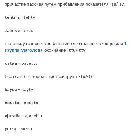
причастие пассива путем прибавления показателя
-tu/-ty
.
tehtiin
–
tehty
Запоминалка:
глаголы, у которых в инфинитиве две гласных в конце (или
1
группа глаголов
)- окончание
-ttu/-tty
ostaa – ostettu
Все глаголы второй и третьей групп
-tu/-ty
käydä – käyty
nousta – noustu
ajatella – ajateltu
purra – purtu