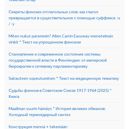
Секреты финских отглагольных слов: как глагол
превращается в существительное с помощью суффикса -u
/ -y
Miten nukut paremmin? Allen Carrin Easyway-menetelmän
vinkit * Текст на упрощенном финском
Становление и современное состояние системы
государственной власти в Финляндии: от имперской
бюрократии к сетевому парламентаризму
Sairauteen sopeutuminen * Текст на медицинскую тематику
Судьбы финнов в Советском Союзе 1917-1964 (2025) *
Книга
Maailman suurin hämäys * История великих обманов:
Холодный термоядерный синтез
Конструкция mennä + tekemään