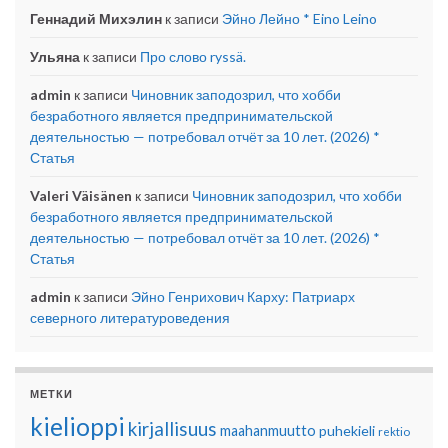
Геннадий Михэлин
к записи
Эйно Лейно * Eino Leino
Ульяна
к записи
Про слово ryssä.
admin
к записи
Чиновник заподозрил, что хобби
безработного является предпринимательской
деятельностью — потребовал отчёт за 10 лет. (2026) *
Статья
Valeri Väisänen
к записи
Чиновник заподозрил, что хобби
безработного является предпринимательской
деятельностью — потребовал отчёт за 10 лет. (2026) *
Статья
admin
к записи
Эйно Генрихович Карху: Патриарх
северного литературоведения
МЕТКИ
kielioppi
kirjallisuus
maahanmuutto
puhekieli
rektio