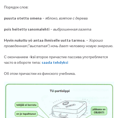
Порядок слов:
puusta otettu omena
–
яблоко, взятое с дерева
pois heitetty sanomalehti
–
выброшенная газета
Hyvin
nukuttu
yö antaa ihmiselle uutta tarmoa
. –
Хорошо
проведенная (“выспатая”) ночь дает человеку новую энергию.
С окончанием
-ksi
второе причастие пассива употребляется
часто в обороте типа:
saada tehdyksi
Об этом причастии из финского учебника.