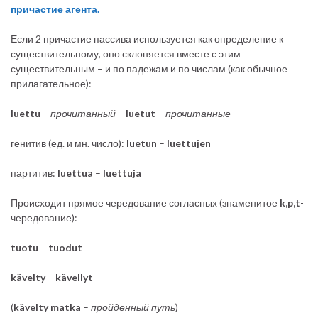
причастие агента.
Если 2 причастие пассива используется как определение к
существительному, оно склоняется вместе с этим
существительным – и по падежам и по числам (как обычное
прилагательное):
luettu
–
прочитанный
–
luetut
–
прочитанные
генитив (ед. и мн. число):
luetun
–
luettujen
партитив:
luettua
–
luettuja
Происходит прямое чередование согласных (знаменитое
k,p,t
-
чередование):
tuotu
–
tuodut
kävelty
–
kävellyt
(
kävelty matka
–
пройденный путь
)