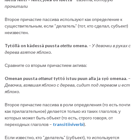
прочитали
Второе причастие пассива используют как определение к
существительным, если “делатель” (тот, кто сделал, субъект)
неизвестен.
Tytöllä on kädessä puusta
otettu
omena.
– У девочки в руках с
дерева взятое яблоко.
Сравните со вторым причастием актива:
Omenan puusta
ottanut
tyttö istuu puun alla ja syö omenaa.
–
Девочка, взявшая яблоко с дерева, сидит под леревом и ест
яблоко.
Второе причастие пассива в роли определения (то есть почти
как прилагательное) делается только из таких глаголов, у
которых может быть объект (то есть, строго говоря, от
переходных глаголов –
transitiiviverbi
).
Если извеcтно, кто “делатель” (субъект), то используется