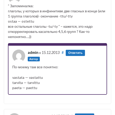
” Запоминалка:
глаголы, у которых в инфинитиве две гласных в конце (или
1 группа глаголов)- окончание -ttu/-tty
ostaa — ostettu
все остальные глаголы -tu/-ty ” – кажется, это надо
откорректировать касательно 4,5,6 групп ? Как-то
непонятно….))
admin
к
15.12.2013
#
Ответить
Автор
По-моему там все понятно:
vastata — vastattu
tarvita — tarvittu
paeta — paettu