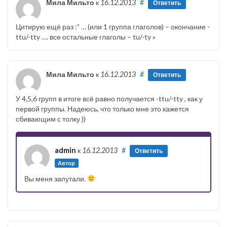
Мила Мильто
к
16.12.2013
#
Ответить
Цитирую ещё раз :” … (или 1 группа глаголов) – окончание -
ttu/-tty …. все остальные глаголы – tu/-ty »
Мила Мильто
к
16.12.2013
#
Ответить
У 4,5,6 групп в итоге всё равно получается -ttu/-tty , как у
первой группы. Надеюсь, что только мне это кажется
сбивающим с толку ))
admin
к
16.12.2013
#
Ответить
Автор
Вы меня запутали.