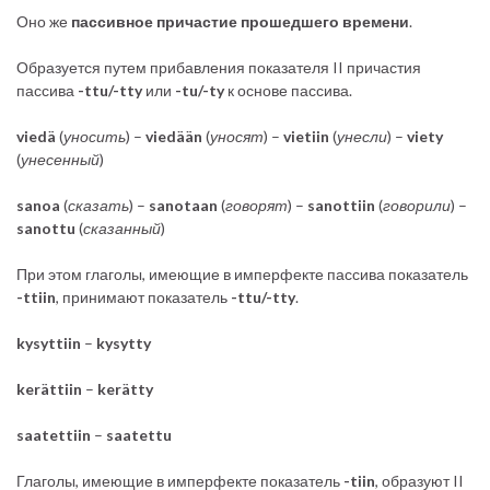
Оно же
пассивное причастие прошедшего времени
.
Образуется путем прибавления показателя II причастия
пассива
-ttu/-tty
или
-tu/-ty
к основе пассива.
viedä
(
уносить
) –
viedään
(
уносят
) –
vietiin
(
унесли
) –
viety
(
унесенный
)
sanoa
(
сказать
) –
sanotaan
(
говорят
) –
sanottiin
(
говорили
) –
sanottu
(
сказанный
)
При этом глаголы, имеющие в имперфекте пассива показатель
-ttiin
, принимают показатель
-ttu/-tty
.
kysyttiin
–
kysytty
kerättiin
–
kerätty
saatettiin
–
saatettu
Глаголы, имеющие в имперфекте показатель
-tiin
, образуют II