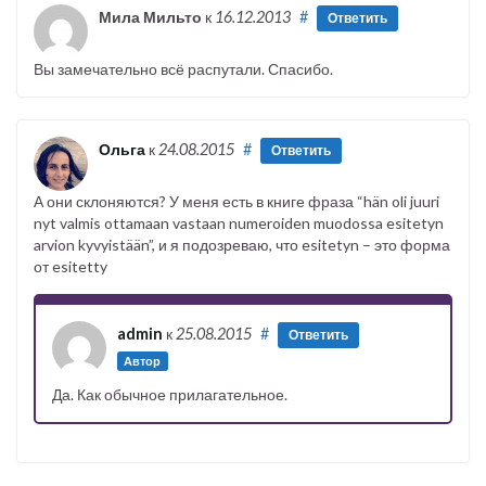
Мила Мильто
к
16.12.2013
#
Ответить
Вы замечательно всё распутали. Спасибо.
Ольга
к
24.08.2015
#
Ответить
А они склоняются? У меня есть в книге фраза “hän oli juuri
nyt valmis ottamaan vastaan numeroiden muodossa esitetyn
arvion kyvyistään”, и я подозреваю, что esitetyn – это форма
от esitetty
admin
к
25.08.2015
#
Ответить
Автор
Да. Как обычное прилагательное.