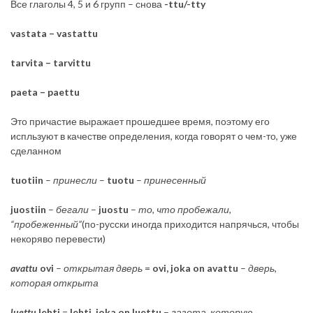
Все глаголы 4, 5 и 6 групп – снова
-ttu/-tty
vastata – vastattu
tarvita – tarvittu
paeta – paettu
Это причастие выражает прошедшее время, поэтому его
испльзуют в качестве определения, когда говорят о чем-то, уже
сделанном
tuotiin
–
принесли
–
tuotu
–
принесенный
juostiin
–
бегали
–
juostu
–
то, что пробежали,
“пробеженный”
(по-русски иногда приходится напрячься, чтобы
некоряво перевести)
avattu
ovi
–
открытая дверь
=
ovi, joka on avattu
–
дверь,
которая открыта
luettu
lehti
=
lehti, joka on luettu
–
газета, которую