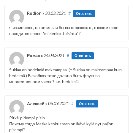
Rodion
к
30.03.2021
#
Ответить
я извиняюсь, но не могли бы вы подсказать, в каком виде
находится слово “mielenkiintoisinta” ?
Роман
к
24.04.2021
#
Ответить
Suklaa on hedelmiä makeampaa. (= Suklaa on makeampaa kuin
hedelmä.) В скобках тоже должно быть фрукт во
множественном числе? т.е. hedelmiä
Алексей
к
06.09.2021
#
Ответить
Pitkä-pidempi-pisin
Почему тогда Matka keskustaan on ikävä kyllä nyt paljon
pitempi?