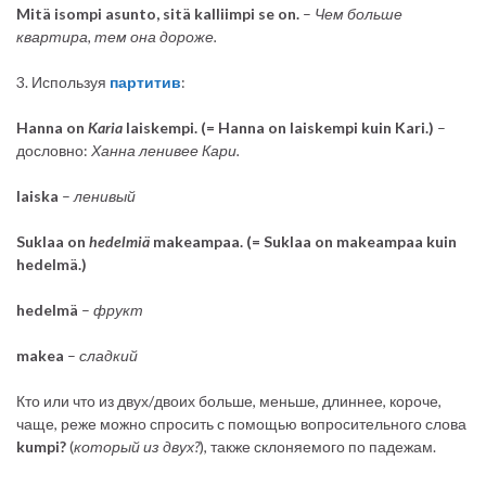
Mitä isompi asunto, sitä kalliimpi se on.
–
Чем больше
квартира, тем она дороже.
3. Используя
партитив
:
Hanna on
Karia
laiskempi. (= Hanna on laiskempi kuin Kari.)
–
дословно:
Ханна ленивее Кари.
laiska
–
ленивый
Suklaa on
hedelmiä
makeampaa. (= Suklaa on makeampaa kuin
hedelmä.)
hedelmä
–
фрукт
makea
–
сладкий
Кто или что из двух/двоих больше, меньше, длиннее, короче,
чаще, реже можно спросить с помощью вопросительного слова
kumpi?
(
который из двух?
), также склоняемого по падежам.