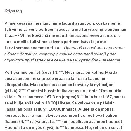
Образец:
Viime keväänä me muutimme (suuri) asuntoon, koska meille
tuli viime talvena perheenlisäystä ja me tarvitsemme enemmän
tilaa. -> Viime keväänä me muutimme
suurempaan
asuntoon,
koska meille tuli viime talvena perheenlisäystä ja me
tarvitsemme enemmän tilaa.
–
Прошлой весной мы переехали
в более большую квартиру, так как прошлой зимой у нас
случилось прибавление в семье и нам нужно больше места.
Perheemme on nyt (suuri) 1. ***. Nyt meitä on kolme. Meidän
uusi asuntomme sijaitsee eräässä lähiössä kaupungin
ulkopuolella. Matka keskustaan on ikävä kyllä nyt paljon
(pitkä) 2.***. Onneksi bussit kulkevat usein – noin 10 minuutin
välein. Bussi numero 167 B on (nopea)3.*** kuin bussi 167, mutta
se ei kulje enää kello 18.00 jälkeen. Se kulkee vain päivisin.
Tässä lähiössä asuu yli 10 000 ihmistä. Alueella on monta
kerrostaloa. Tämän nykyisen asunnon huoneet ovat paljon
(kaunis) 4. *** ja (valoisa) 5. *** kuin edellisen asunnon huoneet.
Huoneisto on myös (hyvä) 6. *** kunnossa. No, sehän on selvä!