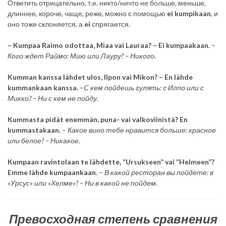
Ответить отрицательно, т.е. никто/ничто не больше, меньше,
длиннее, короче, чаще, реже, можно с помощью
ei kumpikaan
, и
оно тоже склоняется, а
ei
спрягается.
– Kumpaa Raimo odottaa, Miaa vai Lauraa? – Ei
kumpaakaan.
–
Кого
ждет
Раймо
: Мию
или
Лауру
? – Никого
.
Kumman kanssa lähdet ulos, Ilpon vai Mikon? – En lähde
kummankaan kanssa.
–
С
кем
пойдешь
гулять
: с
Илпо
или
с
Микко
? – Ни
с
кем
не
пойду
.
Kummasta pidät enemmän, puna- vai valkoviinistä? En
kummastakaan.
–
Какое вино тебе нравится больше: красное
или белое? – Никакое.
Kumpaan ravintolaan te lähdette, “Ursukseen” vai “Helmeen”?
Emme
lähde
kumpaankaan.
–
В какой ресторан вы пойдете: в
«Урсус» или «Хелме»? – Ни в какой не пойдем.
Превосходная степень сравнения