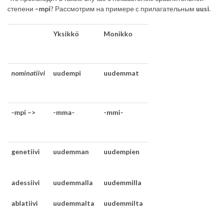
степени
–mpi
? Рассмотрим на примере с прилагательным
uusi
.
Yksikkö
Monikko
nominatiivi
uudempi
uudemmat
-mpi –>
-mma-
-mmi-
genetiivi
uudemman
uudempien
adessiivi
uudemmalla
uudemmilla
ablatiivi
uudemmalta
uudemmilta