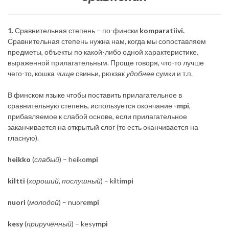
1.
Сравнительная степень – по-фински
komparatiivi.
Сравнительная степень нужна нам, когда мы сопоставляем
предметы, объекты по какой-либо одной характеристике,
выраженной прилагательным. Проще говоря, что-то лучше
чего-то, кошка
чище
свиньи, рюкзак
удобнее
сумки и т.п.
В финском языке чтобы поставить прилагательное в
сравнительную степень, используется окончание
-mpi
,
прибавляемое к слабой основе, если прилагательное
заканчивается на открытый слог (то есть оканчивается на
гласную).
heikko
(
слабый
) – heiko
mpi
kiltti
(
хороший, послушный
) – kilti
mpi
nuori
(
молодой
) – nuore
mpi
kesy
(
приручённый
) – kesy
mpi