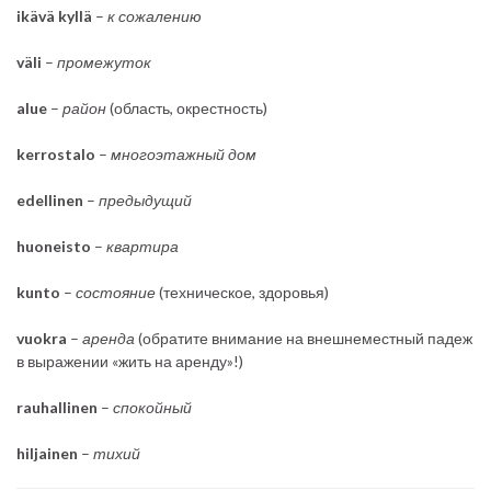
ikävä kyllä
–
к
сожалению
väli
–
промежуток
alue
–
район
(область, окрестность)
kerrostalo
–
многоэтажный дом
edellinen
–
предыдущий
huoneisto
–
квартира
kunto
–
состояние
(техническое, здоровья)
vuokra
–
аренда
(обратите внимание на внешнеместный падеж
в выражении «жить на аренду»!)
rauhallinen
–
спокойный
hiljainen
–
тихий