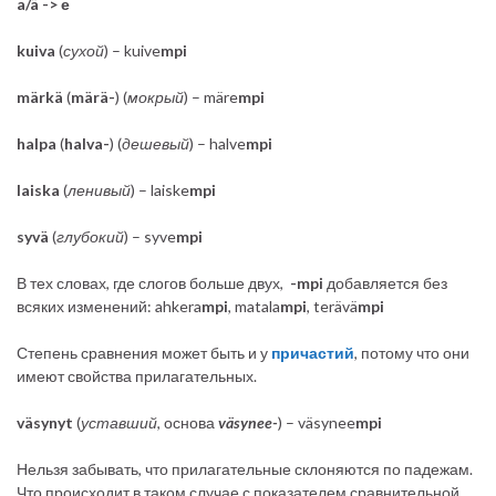
a/ä -> е
kuiva
(
сухой
) – kuive
mpi
märkä
(
märä-
) (
мокрый
) – märe
mpi
halpa
(
halva-
) (
дешевый
) – halve
mpi
laiska
(
ленивый
) – laiske
mpi
syvä
(
глубокий
) – syve
mpi
В тех словах, где слогов больше двух,
-mpi
добавляется без
всяких изменений: ahkera
mpi
, matala
mpi
, terävä
mpi
Степень сравнения может быть и у
причастий
, потому что они
имеют свойства прилагательных.
väsynyt
(
уставший
, основа
väsynee-
) – väsynee
mpi
Нельзя забывать, что прилагательные склоняются по падежам.
Что происходит в таком случае с показателем сравнительной