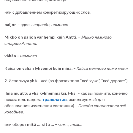
или с добавлением конкретизирующих слов.
paljon
– здесь:
гораздо
, намного
Mikko on paljon vanhempi kuin Antti.
–
Микко
намного
старше
Антти
.
vähän –
немного
Kaisa on vähän lyhyempi kuin minä.
–
Кайса
немного
ниже
меня
.
2. Используя
yhä
–
всё
(во фразах типа “всё хуже”, “всё дороже”)
Ilma
muuttuu
yhä kylmemmäksi.
(
-ksi
– как вы помните, конечно,
показатель падежа
транслатив
, используемый для
обозначения изменения состояния) –
Погода становится всё
холоднее.
или оборот
mitä …, sitä …
–
чем…, тем…