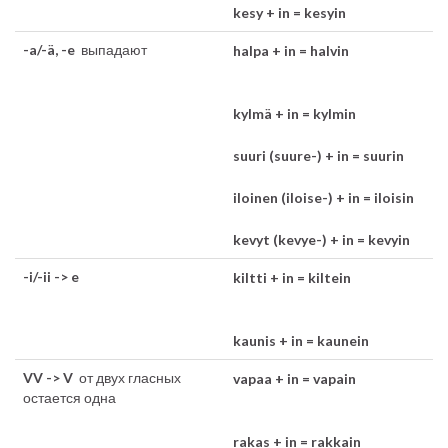
kesy + in = kesyin
-a/-ä, -e
выпадают
halpa + in = halvin
kylmä + in = kylmin
suuri (suure-) + in = suurin
iloinen (iloise-) + in = iloisin
kevyt (kevye-) + in = kevyin
-i/-ii -> e
kiltti + in = kiltein
kaunis + in = kaunein
VV -> V
от двух гласных
vapaa + in = vapain
остается одна
rakas + in = rakkain