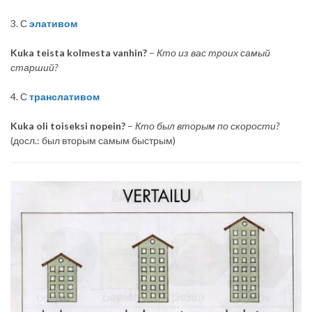
3. С
элативом
Kuka teista kolmesta vanhin?
–
Кто из вас троих самый
старший?
4. С
транслативом
Kuka
oli
toiseksi
nopein?
–
Кто был вторым по скорости?
(досл.: был вторым самым быстрым)