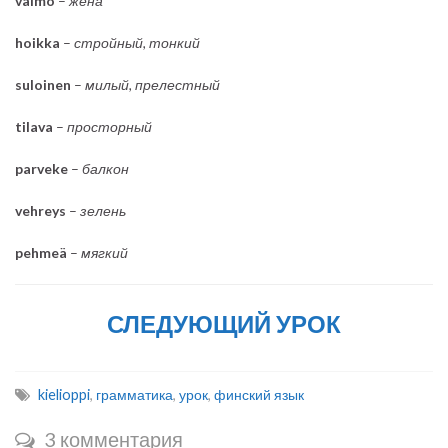
vaimo
–
жена
hoikka
–
стройный, тонкий
suloinen
–
милый, прелестный
tilava
–
просторный
parveke
–
балкон
vehreys
–
зелень
pehmeä
–
мягкий
СЛЕДУЮЩИЙ УРОК
kielioppi
,
грамматика
,
урок
,
финский язык
3 комментария