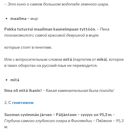
–
Это
кино
о
самом
большом
водопаде
земного
шара
.
maailma –
мир
Pekka
tutustui
maailman
kauneimpaan
tyttöön.
–
Пека
познакомился с самой красивой девушкой в мире.
которые стоят в генетиве.
Или с вопросительным словом
mitä
(партитив от
mikä
), которое
в таких оборотах на русский язык не переводится.
mitä
Ilma
oli
mitä ihanin!
–
Какая замечательная была погода!
2. С
генетивом
Suomen
syvimmän
järven – Päijänteen – syvyys
on 95,3 m.
–
Глубина самого глубокого озера в Финляндии –
Пяйянне
– 95,3
м.