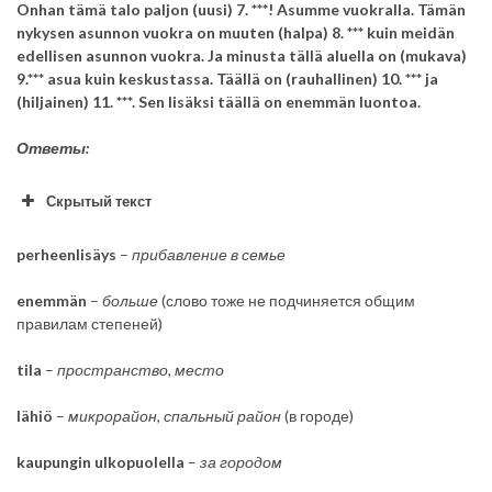
Onhan tämä talo paljon (uusi) 7. ***! Asumme vuokralla. Tämän
nykysen asunnon vuokra on muuten (halpa) 8. *** kuin meidän
edellisen asunnon vuokra. Ja minusta tällä aluella on (mukava)
9.*** asua kuin keskustassa. Täällä on (rauhallinen) 10. *** ja
(hiljainen) 11. ***. Sen lisäksi täällä on enemmän luontoa.
Ответы:
Скрытый текст
perheenlisäys
–
прибавление
в
семье
enemmän
–
больше
(слово тоже не подчиняется общим
правилам степеней)
tila
–
пространство, место
lähiö
–
микрорайон, спальный район
(в городе)
kaupungin ulkopuolella
–
за
городом