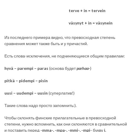
terve + in = tervein
väsynyt + in = väsynein
Из последнего примера видно, что превосходная степень
сравнения может также быть и у причастий.
Есть слова-исключения, не подчиняющиеся общим правилам:
hyvä – parempi – paras
(основа будет
parhaa-
)
pitkä – pidempi – pisin
uusi – uudempi – uusin
(суперлатив!)
Такие слова надо просто запомнить:).
Чтобы склонять финские прилагательные в превосходной
степени, нужно вспомнить, как они склоняются в сравнительной
и поставить перед
-mma-, -mpa-, -mmi-, -mpi-
букву
i.