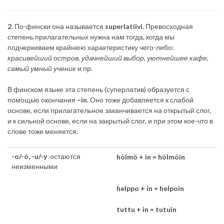
2.
По-фински она называется
superlatiivi.
Превосходная
степень прилагательных нужна нам тогда, когда мы
подчеркиваем крайнюю характеристику чего-либо:
красивейший остров, удачнейший выбор, уютнейшее кафе,
самый умный ученик
и пр.
В финском языке эта степень (суперлатив) образуется с
помощью окончания
–in
. Оно тоже добавляется к слабой
основе, если прилагательное заканчивается на открытый слог,
и к сильной основе, если на закрытый слог, и при этом кое-что в
слове тоже меняется:
-o/-ö, -u/-y
остаются
hölmö + in = hölmöin
неизменными
helppo + in = helpoin
tuttu + in = tutuin