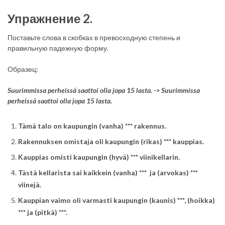
Упражнение 2.
Поставьте слова в скобках в превосходную степень и
правильную падежную форму.
Образец:
Suurimmissa perheissä saattoi olla jopa 15 lasta. -> Suurimmissa
perheissä saattoi olla jopa 15 lasta.
Tämä talo on kaupungin (vanha) *** rakennus.
Rakennuksen omistaja oli kaupungin (rikas) *** kauppias.
Kauppias omisti kaupungin (hyvä) *** viinikellarin.
Tästä kellarista sai kaikkein (vanha) *** ja (arvokas) ***
viinejä.
Kauppian vaimo oli varmasti kaupungin (kaunis) ***, (hoikka)
*** ja (pitkä) ***.