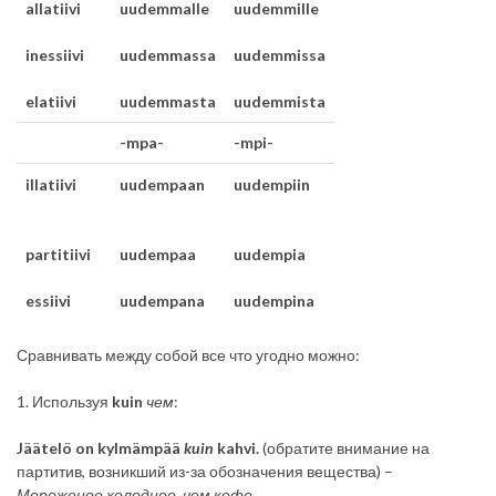
allatiivi
uudemmalle
uudemmille
inessiivi
uudemmassa
uudemmissa
elatiivi
uudemmasta
uudemmista
-mpa-
-mpi-
illatiivi
uudempaan
uudempiin
partitiivi
uudempaa
uudempia
essiivi
uudempana
uudempina
Сравнивать между собой все что угодно можно:
1. Используя
kuin
чем
:
Jäätelö on
kylmämpää
kuin
kahvi.
(обратите внимание на
партитив, возникший из-за обозначения вещества) –
Мороженое холоднее, чем кофе.