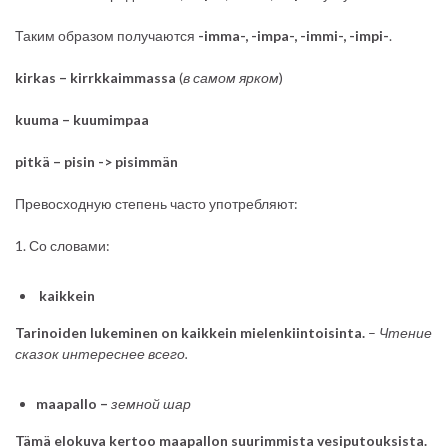
Таким образом получаются
-imma-, -impa-, -immi-, -impi-
.
kirkas – kirrkkaimmassa
(
в самом ярком
)
kuuma – kuumimpaa
pitkä – pisin -> pisimmän
Превосходную степень часто употребляют:
1. Со словами:
kaikkein
Tarinoiden lukeminen on kaikkein mielenkiintoisinta.
–
Чтение
сказок
интереснее
всего
.
maapallo –
земной шар
Tämä elokuva kertoo maapallon suurimmista vesiputouksista.