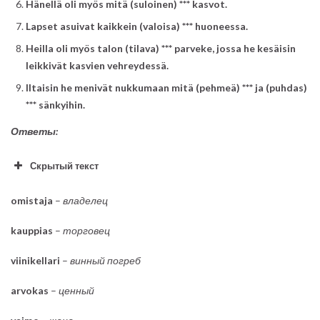
Hänellä oli myös mitä (suloinen) *** kasvot.
Lapset asuivat kaikkein (valoisa) *** huoneessa.
Heilla oli myös talon (tilava) *** parveke, jossa he kesäisin
leikkivät kasvien vehreydessä.
Iltaisin he menivät nukkumaan mitä (pehmeä) *** ja (puhdas)
*** sänkyihin.
Ответы:
Скрытый текст
omistaja
–
владелец
kauppias
–
торговец
viinikellari
–
винный погреб
arvokas
–
ценный