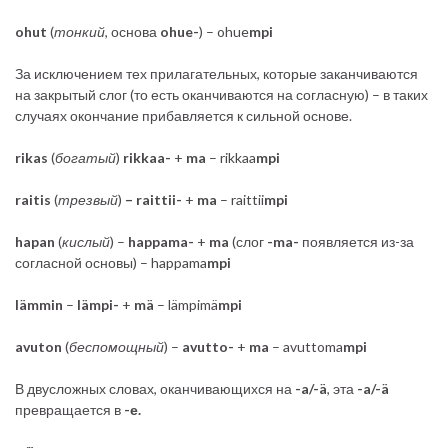
ohut
(
тонкий
, основа
ohue-
) – ohue
mpi
За исключением тех прилагательных, которые заканчиваются
на закрытый слог (то есть оканчиваются на согласную) – в таких
случаях окончание прибавляется к сильной основе.
rikas
(
богатый
)
rikkaa-
+
ma
– rikkaa
mpi
raitis
(
трезвый
)
– raittii-
+
ma
– raittii
mpi
hapan
(
кислый
) –
happama-
+
ma
(слог
-ma-
появляется из-за
согласной основы) – happama
mpi
lämmin
–
lämpi-
+
mä
– lämpimä
mpi
avuton
(
беспомощный
) –
avutto-
+
ma
– avuttoma
mpi
В двусложных словах, оканчивающихся на
-a/-ä
, эта
-a/-ä
превращается в
-е.