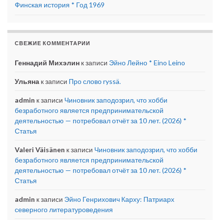
Финская история * Год 1969
СВЕЖИЕ КОММЕНТАРИИ
Геннадий Михэлин
к записи
Эйно Лейно * Eino Leino
Ульяна
к записи
Про слово ryssä.
admin
к записи
Чиновник заподозрил, что хобби
безработного является предпринимательской
деятельностью — потребовал отчёт за 10 лет. (2026) *
Статья
Valeri Väisänen
к записи
Чиновник заподозрил, что хобби
безработного является предпринимательской
деятельностью — потребовал отчёт за 10 лет. (2026) *
Статья
admin
к записи
Эйно Генрихович Карху: Патриарх
северного литературоведения