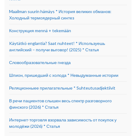
Maailman suurin hämäys * История великих обманов:
Холодный термоядерный синтез
Конструкция mennä + tekemään
Käytätkö englantia? Saat nuhteet! * Используешь
английский – получи выговор! (2025) * Статья
Словообразовательные гнезда
Шпион, пришедший с холода * Невыдуманные истории
Реляционныее прилагательные * Suhteutusadjektiivit
В речи пациентов слышен весь спектр разговорного
финского (2026) * Статья
Интернет-торговля взорвала зависимость от покупок у
молодёжи (2026) * Статья