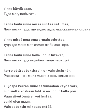
sinne käydä saan.
Туда могу побывать.
Lennä laulu sinne missä siintää satumaa,
Лети песня туда, где видно издалека сказочная страна
sinne missä mua oma armain odottaa.
туда, где меня моя самая любимая ждет.
Lennä laulu sinne lailla linnun liitävän,
Лети песня туда подобно птице парящей
kerro että aatoksissain on vain yksin hän.
Расскажи что в моих мыслях есть только она.
Oi jospa kerran sinne satumaahan käydä vois,
niin sieltä koskaan lähtisi en linnun lailla pois.
Vaan siivetönnä en voi lentää,
vanki olen maan.
Vain aatoksin mi kauas entää,