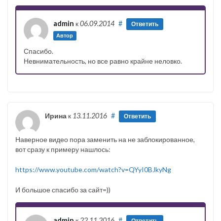
admin
к
06.09.2014
#
Ответить
Автор
Спасибо.
Невнимательность, но все равно крайне неловко.
Ирина
к
13.11.2016
#
Ответить
Наверное видео пора заменить на не заблокированное,
вот сразу к примеру нашлось:
https://www.youtube.com/watch?v=QYyI0BJkyNg
И большое спасибо за сайт=))
admin
к
22.11.2016
#
Ответить