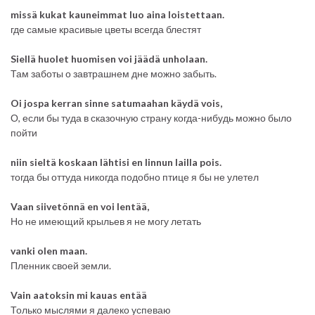
missä kukat kauneimmat luo aina loistettaan.
где самые красивые цветы всегда блестят
Siellä huolet huomisen voi jäädä unholaan.
Там заботы о завтрашнем дне можно забыть.
Oi jospa kerran sinne satumaahan käydä vois,
О, если бы туда в сказочную страну когда-нибудь можно было
пойти
niin sieltä koskaan lähtisi en linnun lailla pois.
тогда бы оттуда никогда подобно птице я бы не улетел
Vaan siivetönnä en voi lentää,
Но не имеющий крыльев я не могу летать
vanki olen maan.
Пленник своей земли.
Vain aatoksin mi kauas entää
Только мыслями я далеко успеваю