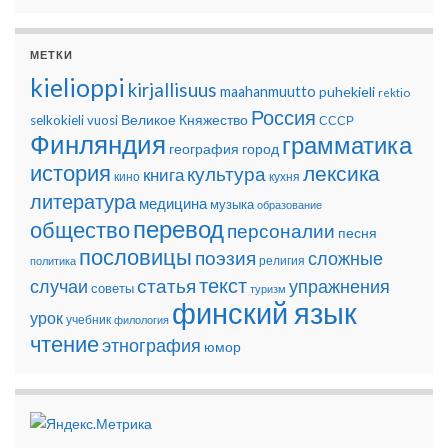
МЕТКИ
kielioppi
kirjallisuus
maahanmuutto
puhekieli
rektio
Россия
Великое Княжество
selkokieli
vuosi
СССР
Финляндия
грамматика
география
город
история
лексика
культура
книга
кино
кухня
литература
медицина
музыка
образование
перевод
общество
персоналии
песня
пословицы
поэзия
сложные
религия
политика
текст
статья
случаи
упражнения
советы
туризм
финский язык
урок
учебник
филология
чтение
этнография
юмор