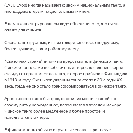
(1930-1968) иногда называют финским национальным танго, а
иногда даже вторым национальным гимном.
В нем в концентрированном виде объединено то, что очень
близко для финнов.
Слова танго грустные, и в них говорится о тоске по другому,
более лучшему, почти райскому месту.
“Сказочная страна” типичный представитель финского танго.
Финское танго само по себе очень интересно явление. Корни
его идут от аргентинского танго, которое прибыло в Финляндию
в 1913-м году. Очень популярным танго стало в 30-е годы XX
века, тогда же оно стало трансформироваться в финское танго.
Аргентинское танго быстрое, состоит из многих частей, по
своему ритму неожиданное, исполняется в веселом мажоре.
Финское танго более медленное и более простое, и
исполняется в миноре.
В финском танго обычно и грустные слова – про тоску и