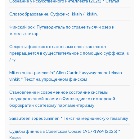
Сознание у искусственного интеллекта (2026) * Статья
Словообразование. Суффикс -kkain / -kkäin.
Финский рок: Путеводитель по стране тысячи озер и
тяжелых гитар
Секреты финских отглагольных слов: как глагол
превращается в существительное с помощью суффикса -u
/ -y
Miten nukut paremmin? Allen Carrin Easyway-menetelmän
vinkit * Текст на упрощенном финском
Становление и современное состояние системы
государственной власти в Финляндии: от имперской
бюрократии к сетевому парламентаризму
Sairauteen sopeutuminen * Текст на медицинскую тематику
Судьбы финнов в Советском Союзе 1917-1964 (2025) *
Книга