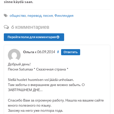
sinne käydä saan.
общество
,
перевод
,
песня
,
Финляндия
6 комментариев
Перейти полю для комментария
Ольга
к
06.09.2014
#
Ответить
Добрый день!
Песни Satumaa * Сказочная страна *
Siellä huolet huomisen voi jäädä unholaan.
Там заботы о вчерашнем дне можно забыть. O
ЗАВТРАШНЕМ ДНЕ…
Спасибо Вам за огромную работу. Нашла на вашем сайте
много полезного по языку.
Захожу на него уже полтора года.