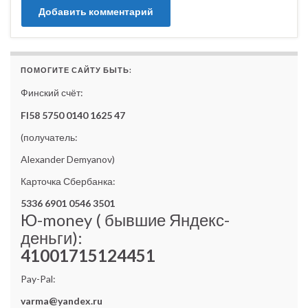
ПОМОГИТЕ САЙТУ БЫТЬ:
Финский счёт:
FI58 5750 0140 1625 47
(получатель:
Alexander Demyanov)
Карточка Сбербанка:
5336 6901 0546 3501
Ю-money ( бывшие Яндекс-
деньги):
41001715124451
Pay-Pal:
varma@yandex.ru