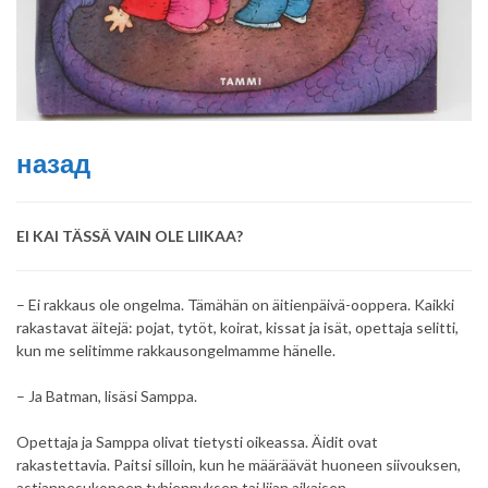
назад
EI KAI TÄSSÄ VAIN OLE LIIKAA?
– Ei rakkaus ole ongelma. Tämähän on äitienpäivä-ooppera. Kaikki
rakastavat äitejä: pojat, tytöt, koirat, kissat ja isät, opettaja selitti,
kun me selitimme rakkausongelmamme hänelle.
– Ja Batman, lisäsi Samppa.
Opettaja ja Samppa olivat tietysti oikeassa. Äidit ovat
rakastettavia. Paitsi silloin, kun he määräävät huoneen siivouksen,
astianpesukoneen tyhjennyksen tai liian aikaisen