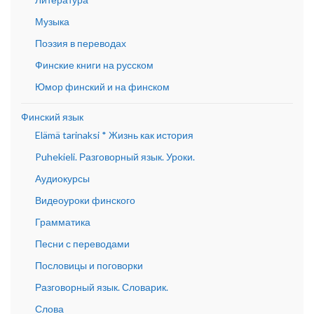
Музыка
Поэзия в переводах
Финские книги на русском
Юмор финский и на финском
Финский язык
Elämä tarinaksi * Жизнь как история
Puhekieli. Разговорный язык. Уроки.
Аудиокурсы
Видеоуроки финского
Грамматика
Песни с переводами
Пословицы и поговорки
Разговорный язык. Словарик.
Слова