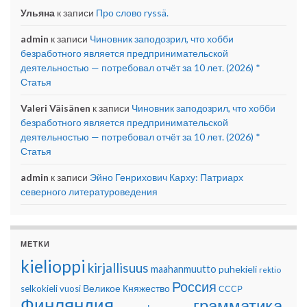
Ульяна
к записи
Про слово ryssä.
admin
к записи
Чиновник заподозрил, что хобби
безработного является предпринимательской
деятельностью — потребовал отчёт за 10 лет. (2026) *
Статья
Valeri Väisänen
к записи
Чиновник заподозрил, что хобби
безработного является предпринимательской
деятельностью — потребовал отчёт за 10 лет. (2026) *
Статья
admin
к записи
Эйно Генрихович Карху: Патриарх
северного литературоведения
МЕТКИ
kielioppi
kirjallisuus
maahanmuutto
puhekieli
rektio
Россия
Великое Княжество
selkokieli
vuosi
СССР
Финляндия
грамматика