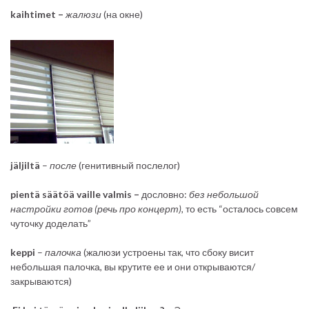
kaihtimet –
жалюзи
(на окне)
jäljiltä
–
после
(генитивный послелог)
pientä säätöä vaille valmis –
дословно:
без небольшой
настройки готов (речь про концерт),
то есть “осталось совсем
чуточку доделать”
keppi
–
палочка
(жалюзи устроены так, что сбоку висит
небольшая палочка, вы крутите ее и они открываются/
закрываются)