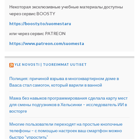
Некоторая эксклюзивные учебные материалы доступны
через сервис BOOSTY
https://boosty.to/suomestaru
или через сервис PATREON
https://www.patreon.com/suomesta
YLE NOVOSTI | TUOREIMMAT UUTISET
Полиция: причиной взрыва в многоквартирном доме в
Вааса стал самогон, который варили в ванной
Мама без навыков программирования сделала карту мест
для смены подгузников в Хельсинки – исследователь ИИ в
восторге
Многие пользователи переходят на простые кнопочные
телефоны – с помощью настроек ваш смартфон можно
быстро ”упростить”