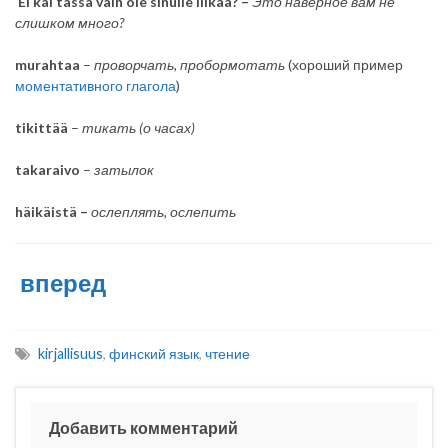
Ei kai tässä vain ole sinulle liikaa? –
Это наверное вам не
слишком много?
murahtaa
–
проворчать, пробормотать
(хороший пример
моментативного глагола
)
tikittää
–
тикать (о часах)
takaraivo
–
затылок
häikäistä –
ослеплять, ослепить
вперед
kirjallisuus
,
финский язык
,
чтение
Добавить комментарий