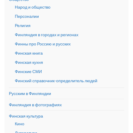
Народ и общество
Персоналии
Религия
Финляндия в городах и регионах
Финны про Россию и русских
Финская книга
Финская кухня
Финские СМИ
Финский справочник-определитель людей
Русским в Финляндии
Финляндия в фотографиях
Финская культура
Кино
Литература