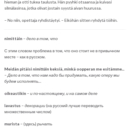
hieman ja otti tukea taulusta. Hän pyyhki otsaansa ja kuivasi
silmälasinsa, jotka olivat jostain syystä aivan huurussa.
– No niin, opettaja ryhdistäytyi. – Eiköhän sitten ryhdytä töihin.
nimittäin
–
дело в том, что
С этим словом проблема в том, что оно стоит не в привычном
месте – как в русском.
Meidän pitäisi
nimittäin
keksiä, minkä oopperan me esitämme..
.
–
Дело в том, что нам надо бы придумать, какую оперу мы
будем исполнять…
oikeastikin
–
и по-настоящему, и на самом деле
lavastus
–
декорации
(на русский лучше переводить
множественным числом)
murista
– (здесь)
рычать