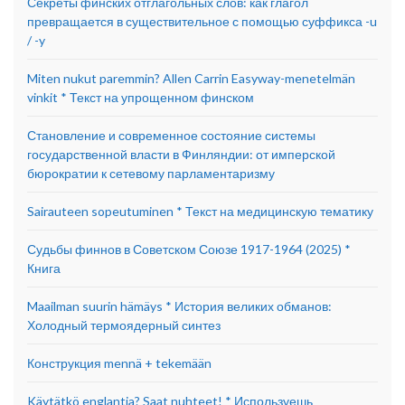
Секреты финских отглагольных слов: как глагол
превращается в существительное с помощью суффикса -u
/ -y
Miten nukut paremmin? Allen Carrin Easyway-menetelmän
vinkit * Текст на упрощенном финском
Становление и современное состояние системы
государственной власти в Финляндии: от имперской
бюрократии к сетевому парламентаризму
Sairauteen sopeutuminen * Текст на медицинскую тематику
Судьбы финнов в Советском Союзе 1917-1964 (2025) *
Книга
Maailman suurin hämäys * История великих обманов:
Холодный термоядерный синтез
Конструкция mennä + tekemään
Käytätkö englantia? Saat nuhteet! * Используешь