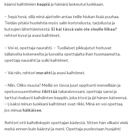
käänsi kaihtimien
keppiä
ja hämärä laskeutui luokkaan.
– Sepä hyvä, sillä minä ajattelin antaa teille hiukan lisää puuhaa.
Teidän pitäisi huolehtia myös salin koristelusta, tarjoilusta ja
kutsujen lähettämisestä.
Ei kai tässä vain ole sinulle liikaa?
rehtori kysyi ja avasi kaihtimet.
– Voi ei, opettaja naurahti. – Tuollaiset pikkujutut hoituvat
tällaiselta kokeneelta ja luovalta opettajalta ihan huomaamatta,
opettaja naurahti ja sulki kaihtimet.
– Vai niin, rehtori
murahti
ja avasi kaihtimet.
– Niin. Oliko muuta? Meillä on tässä juuri oppitunti meneillään ja
opetussuunnitelma
tikittää
takaraivossani, opettaja sanoi ja
tarttui rivakasti kaihdinten keppiin, joka irtosi ja jäi hänen käteensä.
– Lisäksi minun luokkani kaihtimet ovat rikki. Minä en voi opettaa,
jos minua
häikäisee
.
Rehtori otti kaihdinkepin opettajan kädestä. Sitten hän vilkaisi vielä
meitä ennen kuin kääntyi ja meni. Opettaja puolestaan huojahti