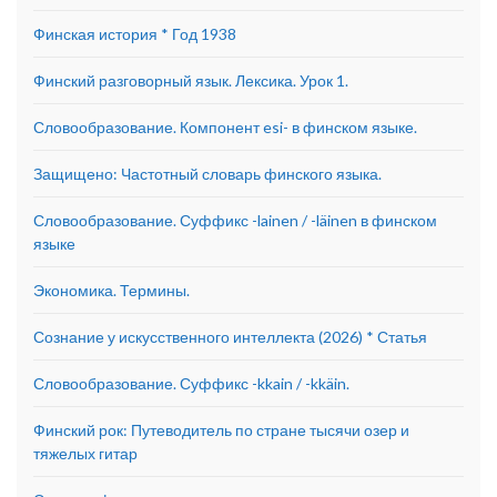
Финская история * Год 1938
Финский разговорный язык. Лексика. Урок 1.
Словообразование. Компонент esi- в финском языке.
Защищено: Частотный словарь финского языка.
Словообразование. Суффикс -lainen / -läinen в финском
языке
Экономика. Термины.
Сознание у искусственного интеллекта (2026) * Статья
Словообразование. Суффикс -kkain / -kkäin.
Финский рок: Путеводитель по стране тысячи озер и
тяжелых гитар