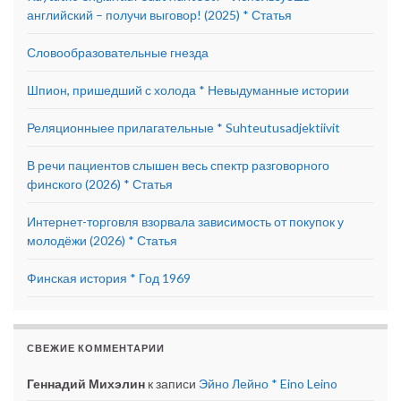
английский – получи выговор! (2025) * Статья
Словообразовательные гнезда
Шпион, пришедший с холода * Невыдуманные истории
Реляционныее прилагательные * Suhteutusadjektiivit
В речи пациентов слышен весь спектр разговорного
финского (2026) * Статья
Интернет-торговля взорвала зависимость от покупок у
молодёжи (2026) * Статья
Финская история * Год 1969
СВЕЖИЕ КОММЕНТАРИИ
Геннадий Михэлин
к записи
Эйно Лейно * Eino Leino