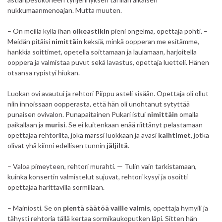
nukkumaanmenoajan. Mutta muuten.
– On meillä kyllä ihan
oikeastikin
pieni ongelma, opettaja pohti. –
Meidän pitäisi
nimittäin
keksiä, minkä oopperan me esitämme,
hankkia soittimet, opetella soittamaan ja laulamaan, harjoitella
ooppera ja valmistaa puvut sekä lavastus, opettaja luetteli. Hänen
otsansa rypistyi hiukan.
Luokan ovi avautui ja rehtori Piippu asteli sisään. Opettaja oli ollut
niin innoissaan oopperasta, että hän oli unohtanut sytyttää
punaisen ovivalon. Punapaitainen Pukari istui
nimittäin
omalla
paikallaan ja
murisi
. Se ei kuitenkaan enää riittänyt pelastamaan
opettajaa rehtorilta, joka marssi luokkaan ja avasi
kaihtimet
, jotka
olivat yhä kiinni edellisen tunnin
jäljiltä
.
– Valoa pimeyteen, rehtori murahti. — Tulin vain tarkistamaan,
kuinka konsertin valmistelut sujuvat, rehtori kysyi ja osoitti
opettajaa harittavilla sormillaan.
– Mainiosti. Se on
pientä säätöä vaille valmis
, opettaja hymyili ja
tähysti rehtoria tällä kertaa sormikaukoputken läpi. Sitten hän