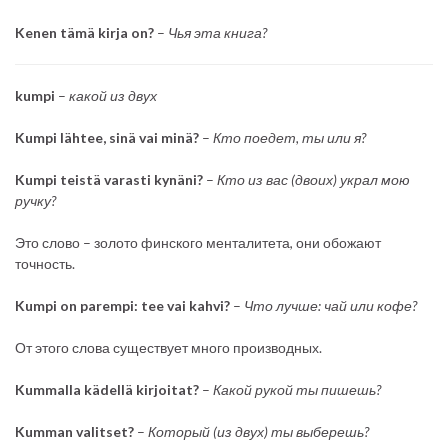
Kenen tämä kirja on?
–
Чья эта книга?
kumpi
–
какой из двух
Kumpi lähtee, sinä vai minä?
–
Кто поедет, ты или я?
Kumpi teistä varasti kynäni?
–
Кто из вас (двоих) украл мою
ручку?
Это слово – золото финского менталитета, они обожают
точность.
Kumpi on parempi: tee vai kahvi?
–
Что лучше: чай или кофе?
От этого слова существует много производных.
Kummalla kädellä kirjoitat?
–
Какой рукой ты пишешь?
Kumman valitset?
–
Который (из двух) ты выберешь?