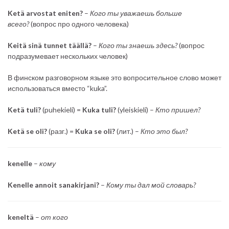
Ketä arvostat eniten?
–
Кого ты уважаешь больше
всего?
(вопрос про одного человека)
Keitä sinä tunnet täällä?
–
Кого ты знаешь здесь?
(вопрос
подразумевает нескольких человек)
В финском разговорном языке это вопросительное слово может
использоваться вместо “kuka”.
Ketä tuli?
(puhekieli) =
Kuka tuli?
(yleiskieli) –
Кто пришел?
Ketä se oli?
(разг.) =
Kuka se oli?
(лит.) –
Кто это был?
kenelle
–
кому
Kenelle annoit sanakirjani?
–
Кому ты дал мой словарь?
keneltä
–
от кого