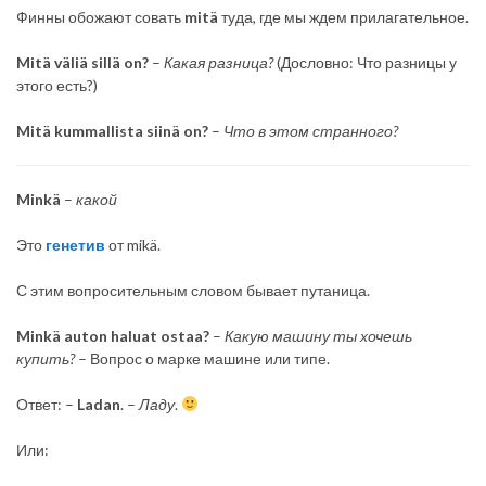
Финны обожают совать
mitä
туда, где мы ждем прилагательное.
Mitä väliä sillä on?
–
Какая разница?
(Дословно: Что разницы у
этого есть?)
Mitä kummallista siinä on?
–
Что в этом странного?
Minkä
–
какой
Это
генетив
от mikä.
С этим вопросительным словом бывает путаница.
Minkä auton haluat ostaa?
–
Какую машину ты хочешь
купить?
– Вопрос о марке машине или типе.
Ответ: –
Ladan
. –
Ладу
.
Или: