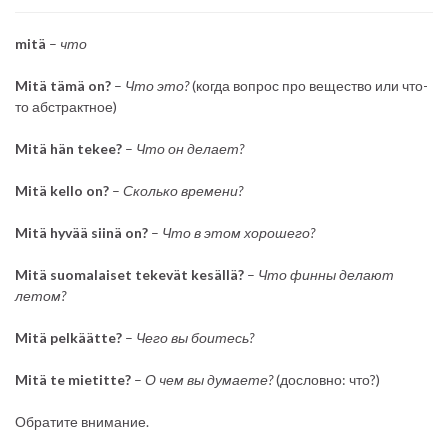
mitä
–
что
Mitä tämä on?
–
Что это?
(когда вопрос про вещество или что-
то абстрактное)
Mitä hän tekee?
–
Что он делает?
Mitä kello on?
–
Сколько времени?
Mitä hyvää siinä on?
–
Что в этом хорошего?
Mitä suomalaiset tekevät kesällä?
–
Что финны делают
летом?
Mitä pelkäätte?
–
Чего вы боитесь?
Mitä te mietitte?
–
О чем вы думаете?
(дословно: что?)
Обратите внимание.