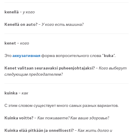
kenellä
–
у кого
Kenellä on auto?
–
У кого есть машина?
kenet
–
кого
Это
аккузативная
форма вопросительного слова “
kuka
“.
Kenet valitaan seuraavaksi puheenjohtajaksi?
–
Кого выберут
следующим председателем?
kuinka
–
как
С этим словом существует много самых разных вариантов.
Kuinka voitte?
–
Как поживаете? Как ваше здоровье?
Kuinka elää pitkään ja onnellisesti?
–
Как жить долго и