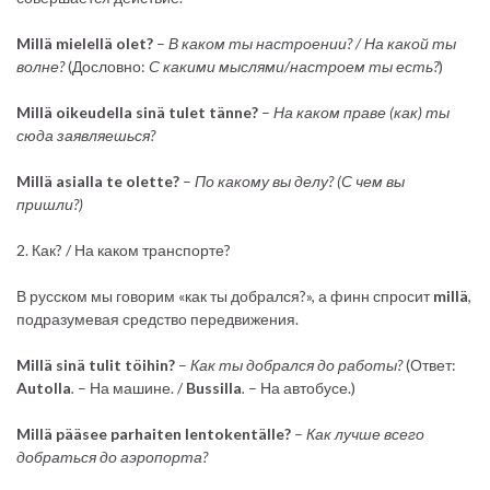
Millä mielellä olet?
–
В каком ты настроении? / На какой ты
волне?
(Дословно:
С какими мыслями/настроем ты есть?
)
Millä oikeudella sinä tulet tänne?
–
На каком праве (как) ты
сюда заявляешься?
Millä asialla te olette?
–
По какому вы делу? (С чем вы
пришли?)
2. Как? / На каком транспорте?
В русском мы говорим «как ты добрался?», а финн спросит
millä
,
подразумевая средство передвижения.
Millä sinä tulit töihin?
–
Как ты добрался до работы?
(Ответ:
Autolla
.
– На машине. /
Bussilla
.
– На автобусе.)
Millä pääsee parhaiten lentokentälle?
–
Как лучше всего
добраться до аэропорта?