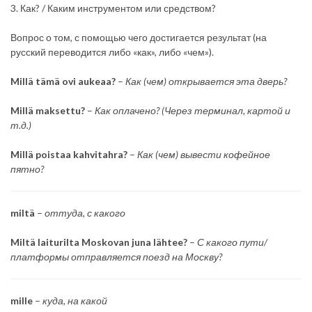
3. Как? / Каким инструментом или средством?
Вопрос о том, с помощью чего достигается результат (на
русский переводится либо «как», либо «чем»).
Millä tämä ovi aukeaa?
–
Как (чем) открывается эта дверь?
Millä maksettu?
–
Как оплачено? (Через терминал, картой и
т.д.)
Millä poistaa kahvitahra?
–
Как (чем) вывести кофейное
пятно?
miltä
–
оттуда, с какого
Miltä laiturilta Moskovan juna lähtee?
–
С какого пути/
платформы отправляется поезд на Москву?
mille
–
куда, на какой