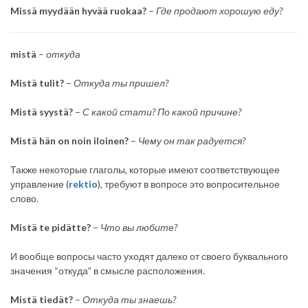
Missä myydään hyvää ruokaa?
–
Где продают хорошую еду?
mistä
–
откуда
Mistä tulit?
–
Откуда ты пришел?
Mistä syystä?
–
С какой стати? По какой причине?
Mistä hän on noin iloinen?
–
Чему он так радуется?
Также некоторые глаголы, которые имеют соответствующее
управление (
rektio
), требуют в вопросе это вопросительное
слово.
Mistä te pidätte?
–
Что вы любите?
И вообще вопросы часто уходят далеко от своего буквального
значения “откуда” в смысле расположения.
Mistä tiedät?
–
Откуда ты знаешь?