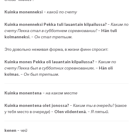
Kuinka monenneksi
–
какой по счету
Kuinka monenneksi Pekka tuli lauantain kilpailussa?
–
Каким по
счету Пекка стал в субботнем соревновании?
–
Hän tuli
kolmanneksi.
–
Он стал третьим.
Это довольно неживая форма, в жизни финн спросит:
Kuinka mones Pekka oli lauantain kilpailussa?
–
Каким по
счету Пекка был в субботних соревнованиях.
–
Hän oli
kolmas.
–
Он был третьим.
Kuinka monentena
–
на каком месте
Kuinka monentena olet jonossa?
–
Каким ты в очереди?
(какое
у тебя место в очереди) –
Olen viidentenä.
–
Я пятый.
kenen
–
чей