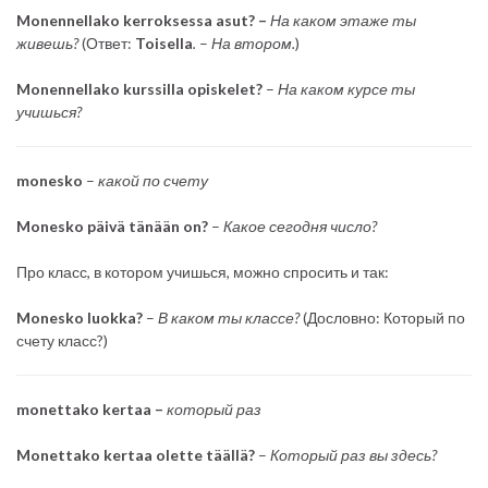
Monennellako kerroksessa asut? –
На каком этаже ты
живешь?
(Ответ:
Toisella
.
–
На втором.
)
Monennellako kurssilla opiskelet?
–
На каком курсе ты
учишься?
monesko
–
какой по счету
Monesko päivä tänään on?
–
Какое сегодня число?
Про класс, в котором учишься, можно спросить и так:
Monesko luokka?
–
В каком ты классе?
(Дословно: Который по
счету класс?)
monettako kertaa –
который раз
Monettako kertaa olette täällä?
–
Который раз вы здесь?