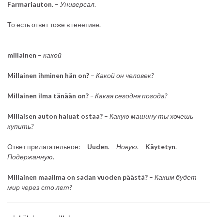
Farmariauton
. –
Универсал
.
То есть ответ тоже в генетиве.
millainen
–
какой
Millainen ihminen hän on?
–
Какой он человек?
Millainen ilma tänään on?
– Какая сегодня погода?
Millaisen auton haluat ostaa?
–
Какую машину ты хочешь
купить?
Ответ прилагательное: –
Uuden
. –
Новую
. –
Käytetyn
. –
Подержанную
.
Millainen maailma on sadan vuoden päästä?
–
Каким будет
мир через сто лет?