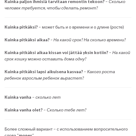
Kuinka paljon ihmisiä tarvitaan remontin tekoon?
–
Сколько
человек требуется, чтобы сделать ремонт?
Kuinka pitkäksi?
– может быть и о времени и о длине (росте)
Kuinka pitkäksi aikaa?
– На какой срок? На сколько времени?
Kuinka pitkäksi aikaa kissan voi jättää yksin kotiin?
–
На какой
срок кошку можно оставить дома одну?
Kuinka pitkäksi lapsi aikuisena kasvaa?
–
Какого роста
ребенок взрослым ребенок вырастет?
Kuinka vanha
–
сколько лет
Kuinka vanha olet?
–
Сколько тебе лет?
Более сложный вариант – с использованием вопросительного
слова “
mones
“.