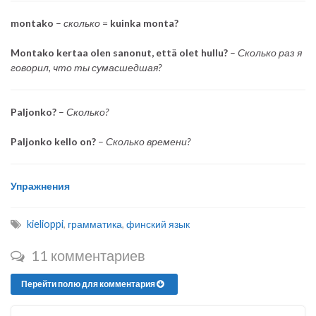
montako
–
сколько
=
kuinka monta?
Montako kertaa olen sanonut, että olet hullu?
–
Сколько раз я
говорил, что ты сумасшедшая?
Paljonko?
–
Сколько?
Paljonko kello on?
–
Сколько времени?
Упражнения
kielioppi
,
грамматика
,
финский язык
11 комментариев
Перейти полю для комментария