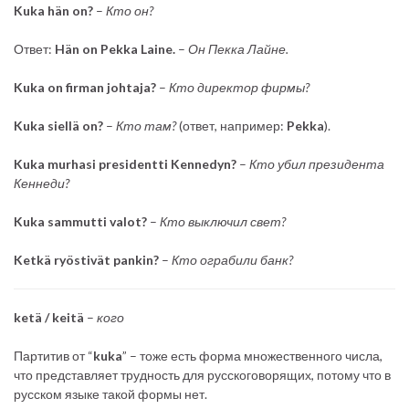
Kuka hän on?
–
Кто он?
Ответ:
Hän on Pekka Laine.
–
Он Пекка Лайне.
Kuka on firman johtaja?
–
Кто директор фирмы?
Kuka siellä on?
–
Кто там?
(ответ, например:
Pekka
).
Kuka murhasi presidentti Kennedyn?
–
Кто убил президента
Кеннеди?
Kuka sammutti valot?
–
Кто выключил свет?
Ketkä ryöstivät pankin?
–
Кто ограбили банк?
ketä / keitä
–
кого
Партитив от “
kuka
” – тоже есть форма множественного числа,
что представляет трудность для русскоговорящих, потому что в
русском языке такой формы нет.