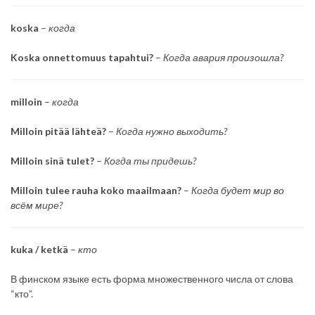
koska
–
когда
Koska onnettomuus tapahtui?
–
Когда авария произошла?
milloin
–
когда
Milloin pitää lähteä?
–
Когда нужно выходить?
Milloin sinä tulet?
–
Когда ты придешь?
Milloin tulee rauha koko maailmaan?
–
Когда будет мир во
всём мире?
kuka / ketkä
–
кто
В финском языке есть форма множественного числа от слова
“кто”.