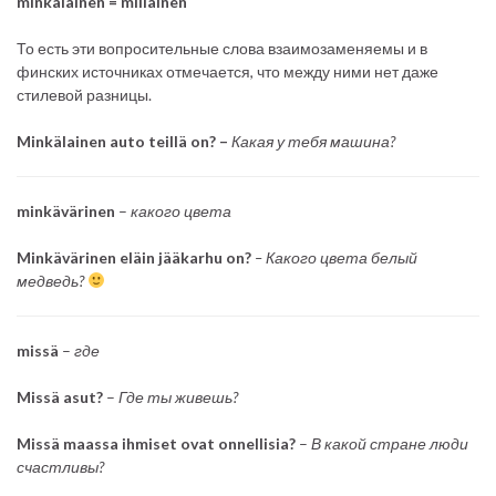
minkälainen = millainen
То есть эти вопросительные слова взаимозаменяемы и в
финских источниках отмечается, что между ними нет даже
стилевой разницы.
Minkälainen auto teillä on? –
Какая у тебя машина?
minkävärinen
–
какого цвета
Minkävärinen eläin jääkarhu on?
– Какого цвета белый
медведь?
missä
–
где
Missä asut?
–
Где ты живешь?
Missä maassa ihmiset ovat onnellisia?
–
В какой стране люди
счастливы?