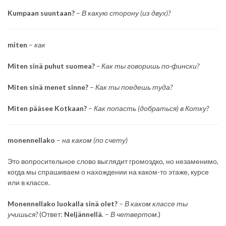
Kumpaan suuntaan?
–
В какую сторону (из двух)?
miten
–
как
Miten sinä puhut suomea?
– Как ты говоришь по-фински?
Miten sinä menet sinne?
–
Как ты поедешь туда?
Miten pääsee Kotkaan?
–
Как попасть (добраться) в Котку?
monennellako
–
на каком (по счету)
Это вопросительное слово выглядит громоздко, но незаменимо,
когда мы спрашиваем о нахождении на каком-то этаже, курсе
или в классе.
Monennellako luokalla sinä olet?
–
В каком классе ты
учишься?
(Ответ:
Neljännellä
.
–
В четвертом
.)