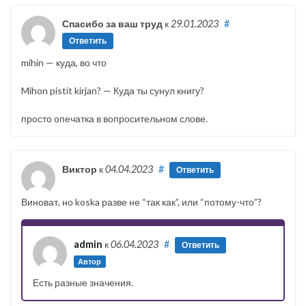
Спасибо за ваш труд
к
29.01.2023
#
Ответить
mihin — куда, во что
Mihon pistit kirjan? — Куда ты сунул книгу?
просто опечатка в вопросительном слове.
Виктор
к
04.04.2023
#
Ответить
Виноват, но koska разве не “так как”, или “потому-что”?
admin
к
06.04.2023
#
Ответить
Автор
Есть разные значения.