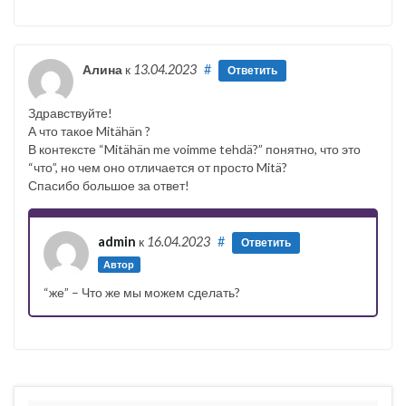
Алина
к
13.04.2023
#
Ответить
Здравствуйте!
А что такое Mitähän ?
В контексте “Mitähän me voimme tehdä?” понятно, что это
“что”, но чем оно отличается от просто Mitä?
Спасибо большое за ответ!
admin
к
16.04.2023
#
Ответить
Автор
“же” – Что же мы можем сделать?