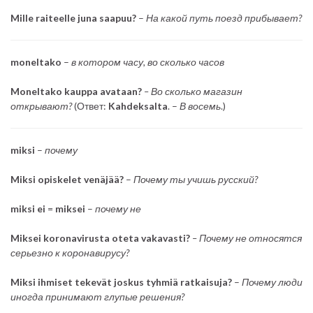
Mille raiteelle juna saapuu?
–
На какой путь поезд прибывает?
moneltako
–
в котором часу, во сколько часов
Moneltako kauppa avataan?
– Во сколько магазин
открывают?
(Ответ:
Kahdeksalta
. –
В восемь
.)
miksi
–
почему
Miksi opiskelet venäjää?
–
Почему ты учишь русский?
miksi ei
=
miksei
–
почему не
Miksei koronavirusta oteta vakavasti?
– Почему не относятся
серьезно к коронавирусу?
Miksi ihmiset tekevät joskus tyhmiä ratkaisuja?
–
Почему люди
иногда принимают глупые решения?