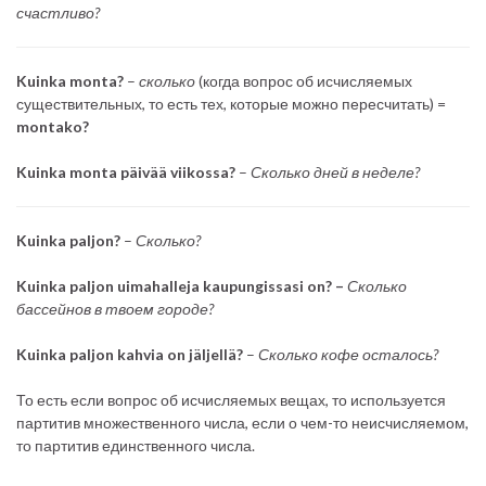
счастливо?
Kuinka monta?
–
сколько
(когда вопрос об исчисляемых
существительных, то есть тех, которые можно пересчитать) =
montako?
Kuinka monta päivää viikossa?
–
Сколько дней в неделе?
Kuinka paljon?
–
Сколько?
Kuinka paljon uimahalleja kaupungissasi on? –
Сколько
бассейнов в твоем городе?
Kuinka paljon kahvia on jäljellä?
–
Сколько кофе осталось?
То есть если вопрос об исчисляемых вещах, то используется
партитив множественного числа, если о чем-то неисчисляемом,
то партитив единственного числа.