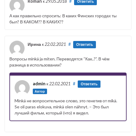
Roman
к
29.05.2018
#
Ответить
А как правильно спросить: В каких Финских городах ты
был? В КАКОМ?? В КАКИХ??
Ирина
к
22.02.2021
#
Ответить
Вопросы minkä ja miten. Переводятся “Как..?”. В чём
разница в использовании?
admin
к
22.02.2021
#
Ответить
Автор
Minkä не вопросительное слово, это генетив от mikä.
Se oli paras elokuva, minkä olen nähnyt. – Это был
лучший фильм, который (что) я видел.