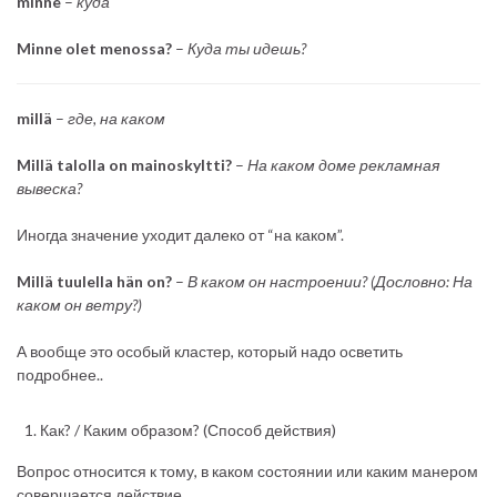
minne
–
куда
Minne olet menossa?
–
Куда ты идешь?
millä
–
где, на каком
Millä talolla on mainoskyltti?
–
На каком доме рекламная
вывеска?
Иногда значение уходит далеко от “на каком”.
Millä tuulella hän on?
–
В каком он настроении? (Дословно: На
каком он ветру?)
А вообще это особый кластер, который надо осветить
подробнее..
Как? / Каким образом? (Способ действия)
Вопрос относится к тому, в каком состоянии или каким манером
совершается действие.