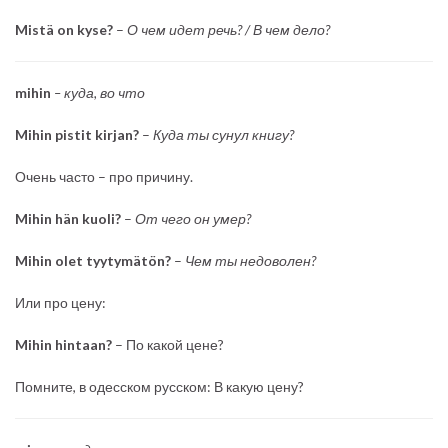
Mistä on kyse?
–
О чем идет речь? / В чем дело?
mihin
– куда, во что
Mihin pistit kirjan?
–
Куда ты сунул книгу?
Очень часто – про причину.
Mihin hän kuoli?
–
От чего он умер?
Mihin olet tyytymätön?
–
Чем ты недоволен?
Или про цену:
Mihin hintaan?
– По какой цене?
Помните, в одесском русском: В какую цену?