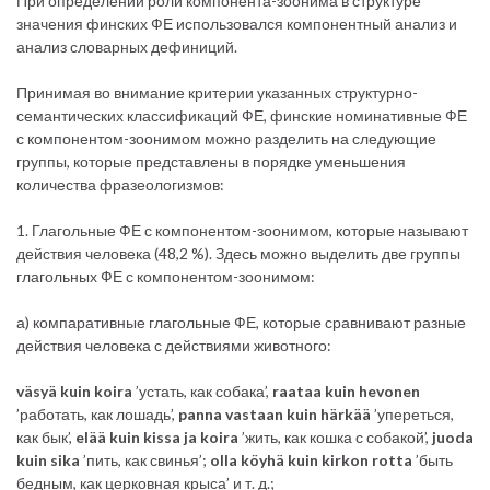
При определении роли компонента-зоонима в структуре
значения финских ФЕ использовался компонентный анализ и
анализ словарных дефиниций.
Принимая во внимание критерии указанных структурно-
семантических классификаций ФЕ, финские номинативные ФЕ
с компонентом-зоонимом можно разделить на следующие
группы, которые представлены в порядке уменьшения
количества фразеологизмов:
1. Глагольные ФЕ с компонентом-зоонимом, которые называют
действия человека (48,2 %). Здесь можно выделить две группы
глагольных ФЕ с компонентом-зоонимом:
а) компаративные глагольные ФЕ, которые сравнивают разные
действия человека с действиями животного:
väsyä kuin koira
’устать, как собака’,
raataa kuin hevonen
’работать, как лошадь’,
panna vastaan kuin härkää
’упереться,
как бык’,
elää kuin kissa ja koira
’жить, как кошка с собакой’,
juoda
kuin sika
’пить, как свинья’;
olla köyhä kuin kirkon rotta
’быть
бедным, как церковная крыса’ и т. д.;