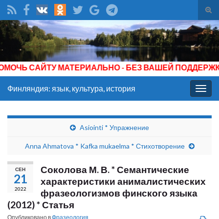
Вкл/
вык
Search for:
фор
пои
САЙТУ МАТЕРИАЛЬНО - БЕЗ ВАШЕЙ ПОДДЕРЖКИ ОН С
Финляндия: язык, культура, история
Вкл/
выкл
нави
Asiointi * Упражнение
Anna Ahmatova * Kafka mukaelma * Стихотворение
Соколова М. В. * Семантические
СЕН
21
характеристики анималистических
2022
фразеологизмов финского языка
(2012) * Статья
Опубликовано в
Фразеология