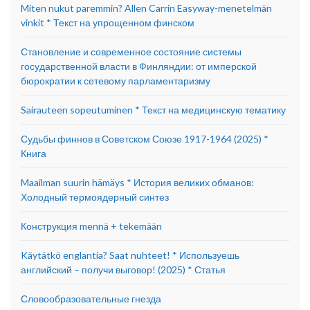
Miten nukut paremmin? Allen Carrin Easyway-menetelmän
vinkit * Текст на упрощенном финском
Становление и современное состояние системы
государственной власти в Финляндии: от имперской
бюрократии к сетевому парламентаризму
Sairauteen sopeutuminen * Текст на медицинскую тематику
Судьбы финнов в Советском Союзе 1917-1964 (2025) *
Книга
Maailman suurin hämäys * История великих обманов:
Холодный термоядерный синтез
Конструкция mennä + tekemään
Käytätkö englantia? Saat nuhteet! * Используешь
английский – получи выговор! (2025) * Статья
Словообразовательные гнезда