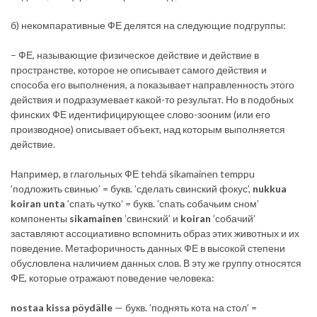
б) некомпаративные ФЕ делятся на следующие подгруппы:
– ФЕ, называющие физическое действие и действие в
пространстве, которое не описывает самого действия и
способа его выполнения, а показывает направленность этого
действия и подразумевает какой-то результат. Но в подобных
финских ФЕ идентифицирующее слово-зооним (или его
производное) описывает объект, над которым выполняется
действие.
Например, в глагольных ФЕ tehdä sikamainen temppu
’подложить свинью’ = букв. ’сделать свинский фокус’,
nukkua
koiran unta
’спать чутко’ = букв. ’спать собачьим сном’
компоненты
sikamainen
’свинский’ и
koiran
’собачий’
заставляют ассоциативно вспомнить образ этих животных и их
поведение. Метафоричность данных ФЕ в высокой степени
обусловлена наличием данных слов. В эту же группу относятся
ФЕ, которые отражают поведение человека:
nostaa kissa pöydälle
— букв. ’поднять кота на стол’ =