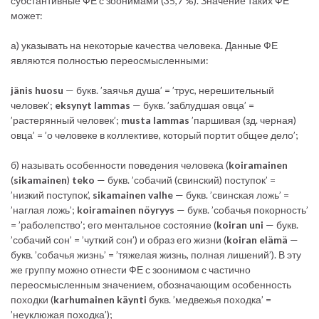
субстантивные ФЕ с зоонимами (35,7 %). Значение таких ФЕ
может:
а) указывать на некоторые качества человека. Данные ФЕ
являются полностью переосмысленными:
jänis huosu
— букв. ’заячья душа’ = ’трус, нерешительный
человек’;
eksynyt lammas
— букв. ’заблудшая овца’ =
’растерянный человек’;
musta lammas
’паршивая (зд. черная)
овца’ = ’о человеке в коллективе, который портит общее дело’;
б) называть особенности поведения человека (
koiramainen
(
sikamainen
)
teko
— букв. ’собачий (свинский) поступок’ =
’низкий поступок’,
sikamainen
valhe
— букв. ’свинская ложь’ =
’наглая ложь’;
koiramainen
nöyryys
— букв. ’собачья покорность’
= ’раболепство’; его ментальное состояние (
koiran
uni
— букв.
’собачий сон’ = ’чуткий сон’) и образ его жизни (
koiran
elämä
—
букв. ’собачья жизнь’ = ’тяжелая жизнь, полная лишений’). В эту
же группу можно отнести ФЕ с зоонимом с частично
переосмысленным значением, обозначающим особенность
походки (
karhumainen
käynti
букв. ’медвежья походка’ =
’неуклюжая походка’);