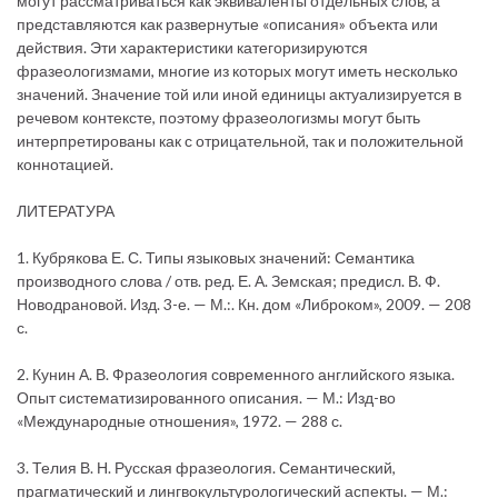
могут рассматриваться как эквиваленты отдельных слов, а
представляются как развернутые «описания» объекта или
действия. Эти характеристики категоризируются
фразеологизмами, многие из которых могут иметь несколько
значений. Значение той или иной единицы актуализируется в
речевом контексте, поэтому фразеологизмы могут быть
интерпретированы как с отрицательной, так и положительной
коннотацией.
ЛИТЕРАТУРА
1. Кубрякова Е. С. Типы языковых значений: Семантика
производного слова / отв. ред. Е. А. Земская; предисл. В. Ф.
Новодрановой. Изд. 3-е. — М.:. Кн. дом «Либроком», 2009. — 208
с.
2. Кунин А. В. Фразеология современного английского языка.
Опыт систематизированного описания. — М.: Изд-во
«Международные отношения», 1972. — 288 с.
3. Телия В. Н. Русская фразеология. Семантический,
прагматический и лингвокультурологический аспекты. — М.: