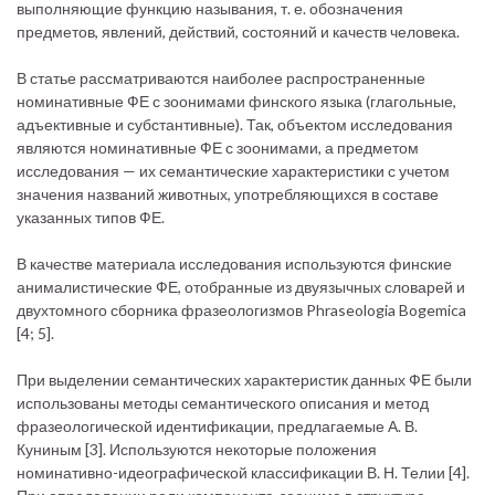
выполняющие функцию называния, т. е. обозначения
предметов, явлений, действий, состояний и качеств человека.
В статье рассматриваются наиболее распространенные
номинативные ФЕ с зоонимами финского языка (глагольные,
адъективные и субстантивные). Так, объектом исследования
являются номинативные ФЕ с зоонимами, а предметом
исследования — их семантические характеристики с учетом
значения названий животных, употребляющихся в составе
указанных типов ФЕ.
В качестве материала исследования используются финские
анималистические ФЕ, отобранные из двуязычных словарей и
двухтомного сборника фразеологизмов Phraseologia Bogemica
[4; 5].
При выделении семантических характеристик данных ФЕ были
использованы методы семантического описания и метод
фразеологической идентификации, предлагаемые А. В.
Куниным [3]. Используются некоторые положения
номинативно-идеографической классификации В. Н. Телии [4].