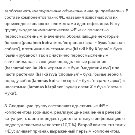
в) обозначать «
натуральные объекты
» и «
вещи-предметы
». В
составе компонентов таких ФЕ названия животных или их
производные являются элементами идентификации. В эту
группу входят анималистические ФЕ как с полностью
переосмысленным значением, обозначающие некоторые
болезни (
punainen koira
мед. ’ветряная оспа’ = букв. ’красная
собака’), плотницкие инструменты (
härkä höylä
’драч’ = букв.
’бычий рубанок’), так и с частично переосмысленным
значением, называющими определенные растения
(
karhumainen laukka
’черемша’ = букв. ’медвежий лук’) или
части растения (
härkä jyvä
’спорынья’ = букв. ’бычье зерно’),
породу собак (
lammas koira
’овчарка’ = букв. ’овца-овчарка’) и
насекомые (
lammas kärpänen
’рунец овечий’ = букв. ’овечья
муха’).
3. Следующую группу составляют адъективные ФЕ с
компонентом-зоонимом, реализующие значение в речевой
ситуации, т. к. они передают дополнительную информацию о
подразумеваемом человеке (10,7 %). Второй компонент таких
ФЕ усиливает признак, выраженный первым компонентом.