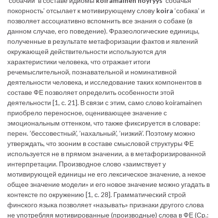
’собачий’ в составе идиомы
koiramainen nöyryys
’собачья
покорность’ отсылает к мотивирующему слову
koira
‘собака’ и
позволяет ассоциативно вспомнить все знания о собаке (в
данном случае, его поведение). Фразеологические единицы,
полученные в результате метафоризации фактов и явлений
окружающей действительности используются для
характеристики человека, что отражает итоги
речемыслительной, познавательной и номинативной
деятельности человека, и исследование таких компонентов в
составе ФЕ позволяет определить особенности этой
деятельности [1, с. 21]. В связи с этим, само слово koiramainen
приобрело переносное, оценивающее значение с
эмоциональным оттенком, что также фиксируется в словаре:
перен. ’бессовестный’, ’нахальный’, ’низкий’. Поэтому можно
утверждать, что зооним в составе смысловой структуры ФЕ
используется не в прямом значении, а в метафоризированной
интерпретации. Производное слово «заимствует у
мотивирующей единицы не его лексическое значение, а некое
общее значение модели» и его новое значение можно угадать в
контексте по окружению [1, с. 28]. Грамматический строй
финского языка позволяет «называть» признаки другого слова
не употребляя мотивированные (производные) слова в ФЕ (Ср.: