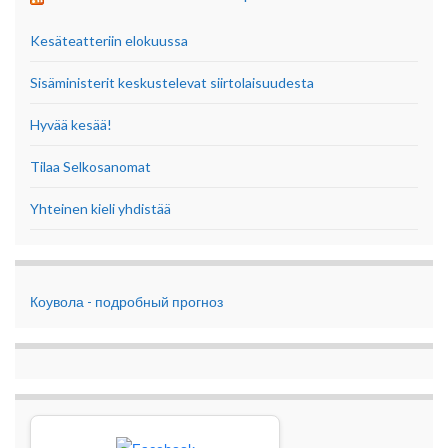
Kesäteatteriin elokuussa
Sisäministerit keskustelevat siirtolaisuudesta
Hyvää kesää!
Tilaa Selkosanomat
Yhteinen kieli yhdistää
Коувола - подробный прогноз