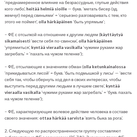
‘преднамеренное влияние на безрассудные, глупые действия
кого-либо’,
heitää helmiä sioille
— букв. ’метать бисер (зд.
жемчуг) перед свиньями’ = ’серьезно разговаривать с тем, кто
этого не поймет’,
olla härkäpäinen
’быть упрямым’;
– ФЕ с отсылкой на отношение к другим людям (
käyttäytyä
sikamaisesti
’вести себя по-свински’,
olla härkäpäinen
’упрямиться’,
kyntää vieraalla vasikalla
’чужими руками жар
загребать’ = ’пахать на чужом теленке’);
– ФЕ, отсылающие к значениям обман (
olla ketunkainalossa
’прикидываться лисой’ = букв. ’быть подмышкой у лисы’ — ’вести
себя так, чтобы обернуть ход дел в своих интересах, чтобы
выступить перед другими людьми в лучшем свете’,
kyntää
vieraalla vasikalla
’чужими руками жар загребать’ = ’букв. пахать
на чужом теленке’);
– ФЕ, характеризующие волевое действие человека в составе
своего значения:
ottaa härkää sarvista
’взять быка за рога’.
2. Следующую по распространенности группу составляют