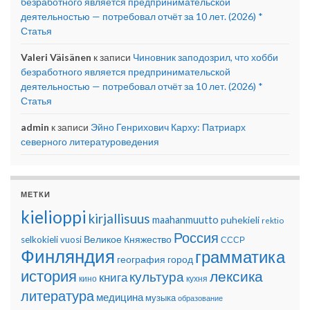
безработного является предпринимательской
деятельностью — потребовал отчёт за 10 лет. (2026) *
Статья
Valeri Väisänen
к записи
Чиновник заподозрил, что хобби
безработного является предпринимательской
деятельностью — потребовал отчёт за 10 лет. (2026) *
Статья
admin
к записи
Эйно Генрихович Карху: Патриарх
северного литературоведения
МЕТКИ
kielioppi
kirjallisuus
maahanmuutto
puhekieli
rektio
Россия
Великое Княжество
selkokieli
vuosi
СССР
Финляндия
грамматика
география
город
история
лексика
культура
книга
кино
кухня
литература
медицина
музыка
образование