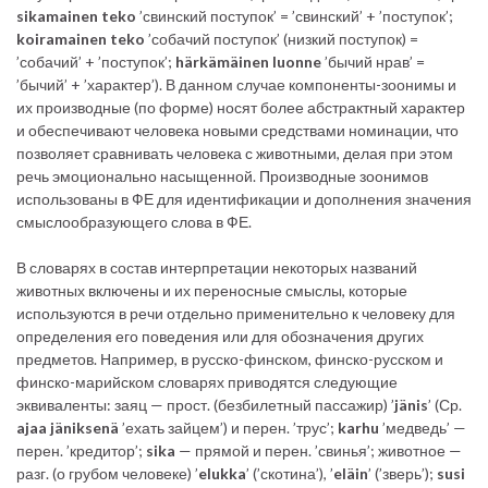
sikamainen
teko
’свинский поступок’ = ’свинский’ + ’поступок’;
koiramainen
teko
’собачий поступок’ (низкий поступок) =
’собачий’ + ’поступок’;
härkämäinen
luonne
’бычий нрав’ =
’бычий’ + ’характер’). В данном случае компоненты-зоонимы и
их производные (по форме) носят более абстрактный характер
и обеспечивают человека новыми средствами номинации, что
позволяет сравнивать человека с животными, делая при этом
речь эмоционально насыщенной. Производные зоонимов
использованы в ФЕ для идентификации и дополнения значения
смыслообразующего слова в ФЕ.
В словарях в состав интерпретации некоторых названий
животных включены и их переносные смыслы, которые
используются в речи отдельно применительно к человеку для
определения его поведения или для обозначения других
предметов. Например, в русско-финском, финско-русском и
финско-марийском словарях приводятся следующие
эквиваленты: заяц — прост. (безбилетный пассажир) ’
jänis
’ (Ср.
ajaa jäniksenä
’ехать зайцем’) и перен. ’трус’;
karhu
’медведь’ —
перен. ’кредитор’;
sika
— прямой и перен. ’свинья’; животное —
разг. (о грубом человеке) ’
elukka
’ (’скотина’), ’
eläin
’ (’зверь’);
susi