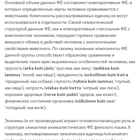
Основной объем данных ФЕ составляют компаративные ФЕ, в
которых определенные черты человека сравниваются с
животными. Компоненты рассматриваемых единиц не могут
использоваться в отдельности. Своей семантической
структурой данные ФЕ, как и компаративные глагольные ФЕ с
компонентом-зоонимом, передают прямое сравнение
внешнего облика и действий человека с аналогичными
свойствами животного. По своему значению компоненты ФЕ
данной группы способствуют образному сравнению и
выделению таких ярко выраженных особенностей человека, как
трусость (
arka kuin jänis
’труслив, как заяц’;
lauhkea kuin
lammas
’тихий, как овца’), преданность (
uskollinen kuin koira
’преданный, как собака’, глупость (
tyhmä kuin lammas
’глупый,
как овца’), хитрость (
viekas kuin kettu
’хитрый, как лиса’),
хорошее здоровье (
terve kuin pukki
’здоров, как козел’),
физическое состояние организма (
nälkäinen kuin susi
’голодный, как волк’).
Зоонимы (и их производные) играют основополагающую роль в
структуре семантики анималистических ФЕ финского языка. К
примеру, мотивированная лексическая единица koiramainen