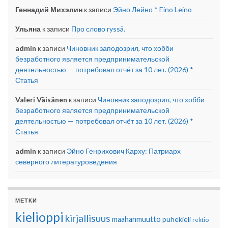
Геннадий Михэлин
к записи
Эйно Лейно * Eino Leino
Ульяна
к записи
Про слово ryssä.
admin
к записи
Чиновник заподозрил, что хобби
безработного является предпринимательской
деятельностью — потребовал отчёт за 10 лет. (2026) *
Статья
Valeri Väisänen
к записи
Чиновник заподозрил, что хобби
безработного является предпринимательской
деятельностью — потребовал отчёт за 10 лет. (2026) *
Статья
admin
к записи
Эйно Генрихович Карху: Патриарх
северного литературоведения
МЕТКИ
kielioppi
kirjallisuus
maahanmuutto
puhekieli
rektio