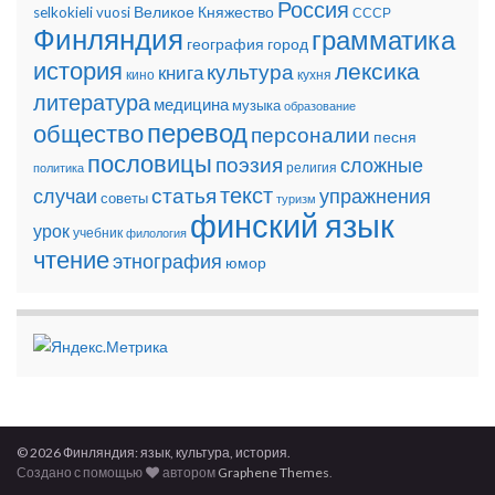
Россия
Великое Княжество
selkokieli
vuosi
СССР
Финляндия
грамматика
география
город
история
лексика
культура
книга
кино
кухня
литература
медицина
музыка
образование
перевод
общество
персоналии
песня
пословицы
поэзия
сложные
религия
политика
текст
статья
случаи
упражнения
советы
туризм
финский язык
урок
учебник
филология
чтение
этнография
юмор
© 2026 Финляндия: язык, культура, история.
Создано с помощью
автором
Graphene Themes
.