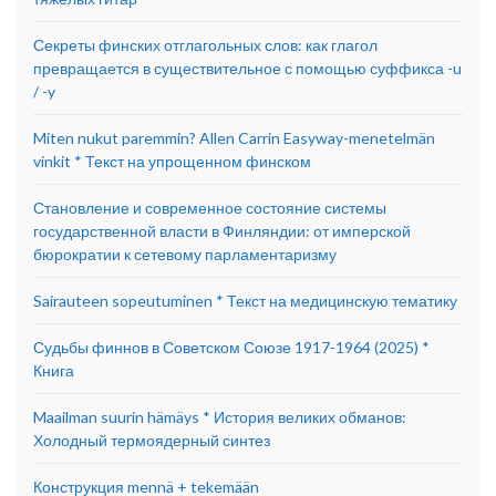
Секреты финских отглагольных слов: как глагол
превращается в существительное с помощью суффикса -u
/ -y
Miten nukut paremmin? Allen Carrin Easyway-menetelmän
vinkit * Текст на упрощенном финском
Становление и современное состояние системы
государственной власти в Финляндии: от имперской
бюрократии к сетевому парламентаризму
Sairauteen sopeutuminen * Текст на медицинскую тематику
Судьбы финнов в Советском Союзе 1917-1964 (2025) *
Книга
Maailman suurin hämäys * История великих обманов:
Холодный термоядерный синтез
Конструкция mennä + tekemään