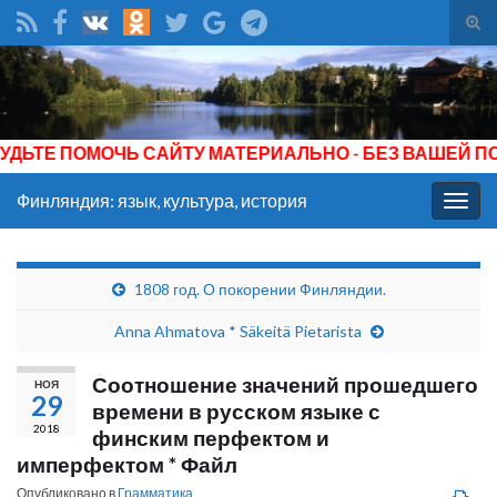
Вкл/
вык
Search for:
фор
пои
ТЕ ПОМОЧЬ САЙТУ МАТЕРИАЛЬНО - БЕЗ ВАШЕЙ ПОДД
Финляндия: язык, культура, история
Вкл/
выкл
нави
1808 год. О покорении Финляндии.
Anna Ahmatova * Säkeitä Pietarista
Соотношение значений прошедшего
НОЯ
29
времени в русском языке с
2018
финским перфектом и
имперфектом * Файл
Опубликовано в
Грамматика