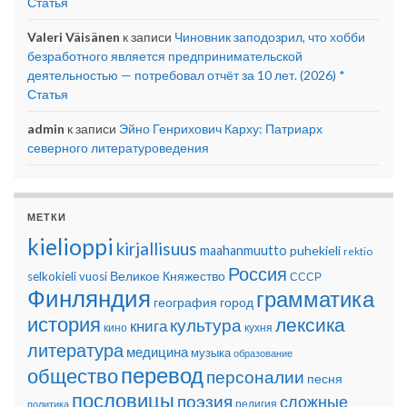
Статья
Valeri Väisänen
к записи
Чиновник заподозрил, что хобби
безработного является предпринимательской
деятельностью — потребовал отчёт за 10 лет. (2026) *
Статья
admin
к записи
Эйно Генрихович Карху: Патриарх
северного литературоведения
МЕТКИ
kielioppi
kirjallisuus
maahanmuutto
puhekieli
rektio
Россия
Великое Княжество
selkokieli
vuosi
СССР
Финляндия
грамматика
география
город
история
лексика
культура
книга
кино
кухня
литература
медицина
музыка
образование
перевод
общество
персоналии
песня
пословицы
поэзия
сложные
религия
политика