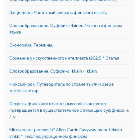
Защищено: Частотный словарь финского языка.
Словообразование. Суффикс -lainen / -läinen в финском
языке
Экономика. Термины.
Сознание у искусственного интеллекта (2026) * Статья
Словообразование. Суффикс -kkain / -kkäin.
Финский рок: Путеводитель по стране тысячи озер и
тяжелых гитар
Секреты финских отглагольных слов: как глагол
превращается в существительное с помощью суффикса -u
/ -y
Miten nukut paremmin? Allen Carrin Easyway-menetelmän
vinkit * Текст на упрощенном финском