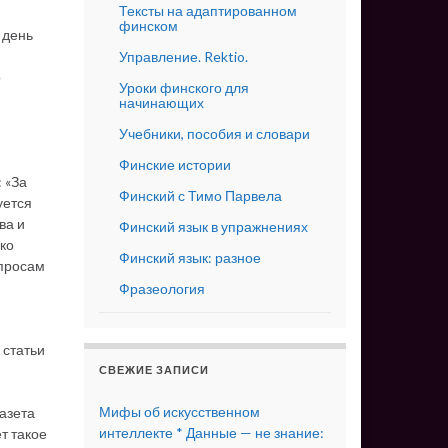
Тексты на адаптированном
финском
 день
Управление. Rektio.
о
Уроки финского для
начинающих
Учебники, пособия и словари
Финские истории
 «За
Финский с Тимо Парвела
уется
ва и
Финский язык в упражнениях
ко
Финский язык: разное
опросам
Фразеология
 статьи
СВЕЖИЕ ЗАПИСИ
Мифы об искусственном
газета
интеллекте * Данные — не знание:
т такое