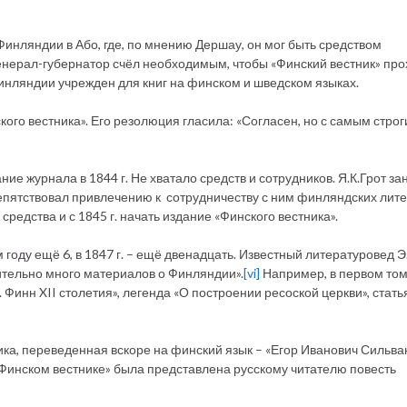
инляндии в Або, где, по мнению Дершау, он мог быть средством
енерал-губернатор счёл необходимым, чтобы «Финский вестник» пр
 Финляндии учрежден для книг на финском и шведском языках.
кого вестника». Его резолюция гласила: «Согласен, но с самым стро
ие журнала в 1844 г. Не хватало средств и сотрудников. Я.К.Грот за
епятствовал привлечению к сотрудничеству с ним финляндских лит
средства и с 1845 г. начать издание «Финского вестника».
 году ещё 6, в 1847 г. – ещё двенадцать. Известный литературовед Э
нительно много материалов о Финляндии».
[vi]
Например, в первом том
 Финн XII столетия», легенда «О построении ресоской церкви», стать
ика, переведенная вскоре на финский язык – «Егор Иванович Сильва
Финском вестнике» была представлена русскому читателю повесть