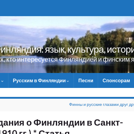
инляндия: язык, культура, истор
ех, кто интересуется Финляндией и финским 
и
Русским в Финляндии
Песни
Спонсорам
НЕ ЗАБУДЬТЕ ПОМОЧЬ 
Финны и русские глазами друг др
дания о Финляндии в Санкт-
10 гг.) * Статья