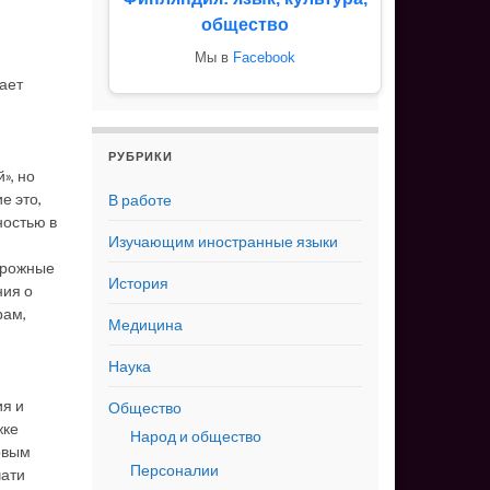
общество
Мы в
Facebook
чает
РУБРИКИ
», но
е это,
В работе
ностью в
Изучающим иностранные языки
орожные
История
ния о
рам,
Медицина
Наука
ия и
Общество
жке
Народ и общество
рвым
Персоналии
чати