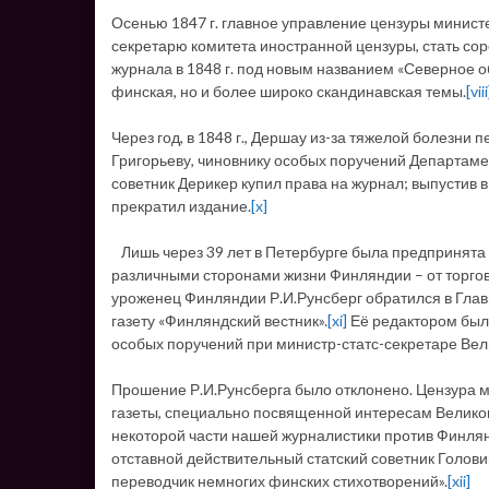
Осенью 1847 г. главное управление цензуры минист
секретарю комитета иностранной цензуры, стать со
журнала в 1848 г. под новым названием «Северное об
финская, но и более широко скандинавская темы.
[viii
Через год, в 1848 г., Дершау из-за тяжелой болезни
Григорьеву, чиновнику особых поручений Департам
советник Дерикер купил права на журнал; выпустив в 
прекратил издание.
[x]
Лишь через 39 лет в Петербурге была предпринята н
различными сторонами жизни Финляндии – от торговл
уроженец Финляндии Р.И.Рунсберг обратился в Гла
газету «Финляндский вестник».
[xi]
Её редактором был 
особых поручений при министр-статс-секретаре Вел
Прошение Р.И.Рунсберга было отклонено. Цензура 
газеты, специально посвященной интересам Великог
некоторой части нашей журналистики против Финлян
отставной действительный статский советник Головин
переводчик немногих финских стихотворений».
[xii]