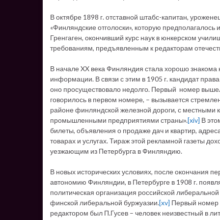
В октябре 1898 г. отставной штабс-капитан, уроженец
«Финляндские отголоски», которую предполагалось из
Гренгаген, окончивший курс наук в юнкерском учили
требованиям, предъявленным к редакторам отечест
В начале XX века Финляндия стала хорошо знакома к
информации. В связи с этим в 1905 г. кандидат прав
оно просуществовало недолго. Первый номер вышел 1
говорилось в первом номере, – вызывается стремле
районе финляндской железной дороги, с местными к
промышленными предприятиями страны».
[xiv]
В это
билеты, объявления о продаже дач и квартир, адрес
товарах и услугах. Тираж этой рекламной газеты до
уезжающим из Петербурга в Финляндию.
В новых исторических условиях, после окончания пе
автономию Финляндии, в Петербурге в 1908 г. появ
политическая организация российской либеральной 
финской либеральной буржуазии.
[xv]
Первый номер ж
редактором был П.Гусев – человек неизвестный в ли