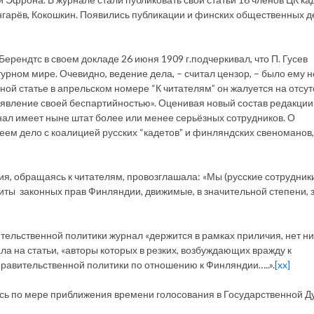
нгарёв, Кокошкин. Появились публикации и финских общественных 
ерендтс в своем докладе 26 июня 1909 г.подчеркивал, что П. Гусев
турном мире. Очевидно, ведение дела, – считал цензор, – было ему н
ной статье в апрельском номере “К читателям” он жалуется на отсут
 явление своей беспартийностью». Оценивая новый состав редакции
нал имеет ныне штат более или менее серьёзных сотрудников. О
еем дело с коалицией русских “кадетов” и финляндских свеноманов,
я, обращаясь к читателям, провозглашала: «Мы (русские сотрудник
щиты законных прав Финляндии, движимые, в значительной степени, 
вительственной политики журнал «держится в рамках приличия, нет н
а на статьи, «авторы которых в резких, возбуждающих вражду к
равительственной политики по отношению к Финляндии…..».
[xx]
сь по мере приближения времени голосования в Государственной Д