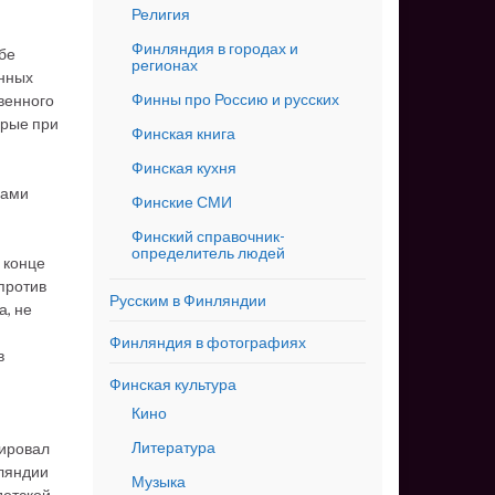
Религия
Финляндия в городах и
бе
регионах
енных
Финны про Россию и русских
венного
орые при
Финская книга
Финская кухня
лами
Финские СМИ
Финский справочник-
определитель людей
 конце
против
Русским в Финляндии
а, не
Финляндия в фотографиях
в
Финская культура
Кино
Литература
тировал
нляндии
Музыка
детской