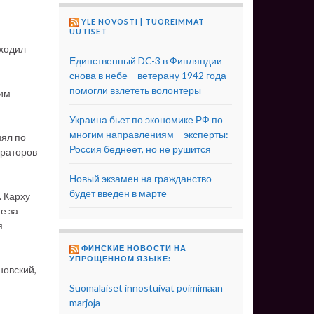
YLE NOVOSTI | TUOREIMMAT
UUTISET
оходил
Единственный DC-3 в Финляндии
снова в небе – ветерану 1942 года
помогли взлететь волонтеры
гим
Украина бьет по экономике РФ по
многим направлениям – эксперты:
нял по
Россия беднеет, но не рушится
ераторов
Новый экзамен на гражданство
будет введен в марте
. Карху
е за
я
ФИНСКИЕ НОВОСТИ НА
УПРОЩЕННОМ ЯЗЫКЕ:
новский,
Suomalaiset innostuivat poimimaan
marjoja