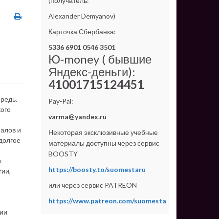
(получатель:
Alexander Demyanov)
Карточка Сбербанка:
5336 6901 0546 3501
Ю-money ( бывшие
Яндекс-деньги):
41001715124451
ередь,
Pay-Pal:
кого
varma@yandex.ru
налов и
Некоторая эксклюзивные учебные
 долгое
материалы доступны через сервис
BOOSTY
к
https://boosty.to/suomestaru
гии,
или через сервис PATREON
https://www.patreon.com/suomesta
рии