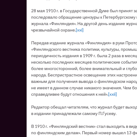
28 мая 1910 г. в Государственной Думе был принят 
последовало обращение цензуры к Петербургскому г
журнала «Финляндия». На другой день издание жур
чрезвычайной охране.
[xxi]
Передав издание журнала «Финляндия» в руки Прото
«Финляндского вестника политики, культуры, промыш
периодичность издания в 1909 г. была 2 раза в мес
несколько последних месяцев политические события 
более многосторонний, более внимательный и глубо
народа. Беспристрастное освещение этих настроени
важным для получения вывода о финляндском народ
не имеет в данном случае никакого значения. Чем 
справедливее будут отношения к ней».
[xxii]
Редактор обещал читателям, что журнал будет выход
в издании принадлежали самому П.Гусеву.
В 1910 г. «Финляндский вестник» стал выходить в виде
по финляндским делам». Первый номер вышел 13 фев