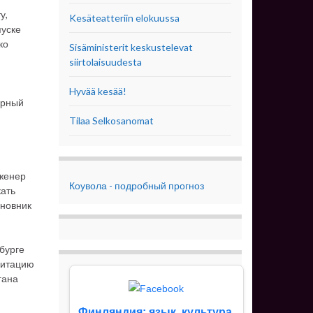
у,
Kesäteatteriin elokuussa
пуске
ко
Sisäministerit keskustelevat
siirtolaisuudesta
Hyvää kesää!
ярный
Tilaa Selkosanomat
нженер
Коувола - подробный прогноз
кать
иновник
бурге
гитацию
гана
Финляндия: язык, культура,