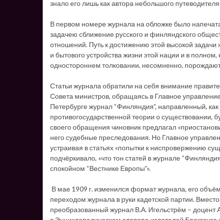
знало его лишь как автора небольшого путеводител
В первом номере журнала на обложке было напечат
задачею сближение русского и финляндского общес
отношений. Путь к достижению этой высокой задачи
и бытового устройства жизни этой нации и в полном
одностороннем толковании, несомненно, порождаю
Статьи журнала обратили на себя внимание правите
Совета министров, обращаясь в Главное управление 
Петербурге журнал “Финляндия”, направленный, как 
противогосударственной теории о существовании, б
своего обращения чиновник предлагал «приостанови
него судебные преследования. Но Главное управлен
устраивая в статьях «попытки к ниспровержению су
подчёркивало, «что тон статей в журнале “Финляндия”
спокойном “Вестнике Европы”».
В мае 1909 г. изменился формат журнала, его объём
переходом журнала в руки кадетской партии. Вместо 
преобразованный журнал В.А. Игельстрём – доцент 
в Энциклопедическом словаре издателей Брокгауза и