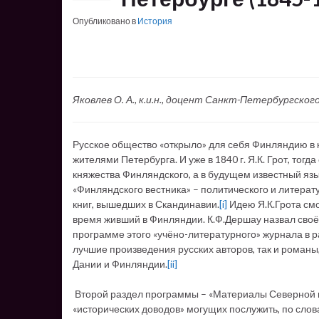
Опубликовано в
История
Яковлев О. А., к.и.н., доцент Санкт-Петербургск
Русское общество «открыло» для себя Финляндию в ко
жителями Петербурга. И уже в 1840 г. Я.К. Грот, то
княжества Финляндского, а в будущем известный язы
«Финляндского вестника» – политического и литерату
книг, вышедших в Скандинавии.
[i]
Идею Я.К.Грота смо
время живший в Финляндии. К.Ф.Дершау назвал своё и
программе этого «учёно-литературного» журнала в 
лучшие произведения русских авторов, так и романы
Дании и Финляндии.
[ii]
Второй раздел программы – «Материалы Северной и
«исторических доводов» могущих послужить, по слов