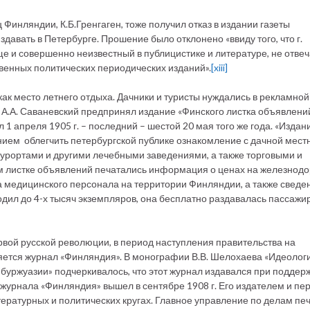
 Финляндии, К.Б.Гренгаген, тоже получил отказ в издании газеты
давать в Петербурге. Прошение было отклонено «ввиду того, что г.
ще и совершенно неизвестный в публицистике и литературе, не отве
венных политических периодических изданий».
[xiii]
ак место летнего отдыха. Дачники и туристы нуждались в рекламной
а А.А. Саваневский предпринял издание «Финского листка объявлений
 апреля 1905 г. – последний – шестой 20 мая того же года. «Издани
нием облегчить петербургской публике ознакомление с дачной мест
урортами и другими лечебными заведениями, а также торговыми и
м листке объявлений печатались информация о ценах на железнод
а медицинского персонала на территории Финляндии, а также сведе
ходил до 4-х тысяч экземпляров, она бесплатно раздавалась пассажи
рвой русской революции, в период наступления правительства на
ляется журнал «Финляндия». В монографии В.В. Шелохаева «Идеолог
буржуазии» подчеркивалось, что этот журнал издавался при поддер
урнала «Финляндия» вышел в сентябре 1908 г. Его издателем и пе
тературных и политических кругах. Главное управление по делам пе