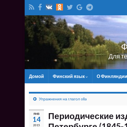
Ф
Для т
Домой
Финский язык
О Финлянди
Упражнения на глагол olla
Периодические из
ЯНВ
14
Петербурге (1845-19
2015