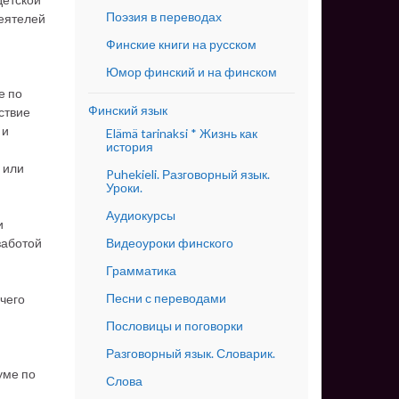
Поэзия в переводах
деятелей
Финские книги на русском
Юмор финский и на финском
е по
Финский язык
ствие
 и
Elämä tarinaksi * Жизнь как
история
 или
Puhekieli. Разговорный язык.
Уроки.
Аудиокурсы
и
Видеоуроки финского
заботой
Грамматика
Песни с переводами
ичего
Пословицы и поговорки
Разговорный язык. Словарик.
уме по
Слова