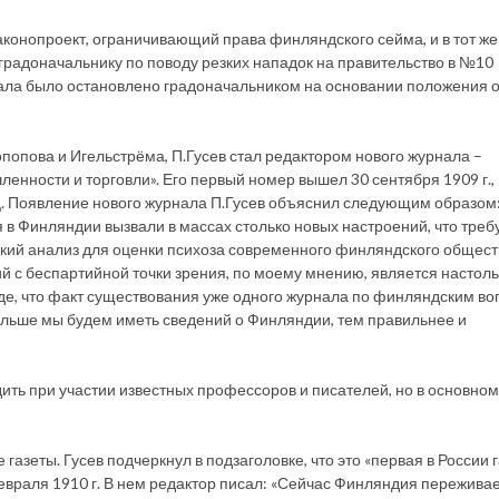
законопроект, ограничивающий права финляндского сейма, и в тот же
радоначальнику по поводу резких нападок на правительство в №10
нала было остановлено градоначальником на основании положения 
попова и Игельстрёма, П.Гусев стал редактором нового журнала –
ленности и торговли». Его первый номер вышел 30 сентября 1909 г.,
яц. Появление нового журнала П.Гусев объяснил следующим образом:
в Финляндии вызвали в массах столько новых настроений, что треб
кий анализ для оценки психоза современного финляндского общест
й с беспартийной точки зрения, по моему мнению, является настоль
е, что факт существования уже одного журнала по финляндским в
больше мы будем иметь сведений о Финляндии, тем правильнее и
ить при участии известных профессоров и писателей, но в основном
 газеты. Гусев подчеркнул в подзаголовке, что это «первая в России 
раля 1910 г. В нем редактор писал: «Сейчас Финляндия переживае