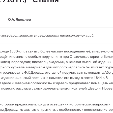
О.А. Яковлев
ого государственного университета телекоммуникаций.
нце 1830-х гг. в связи с более частым посещением её, в первую оч
гда ещё чиновник по особым поручениям при Статс-секретариате Вели
ковед, переводчик, писатель, академик, высказал мысль об издании
рного журнала, материалы для которого черпались бы из газет, жур
г реализовать Ф.К.Дершау, отставной поручик, сын коменданта Або,
здание «Финский вестник» и наметил его выход в свет в 1844 г. В
разделе «Северная словесность» издатель предполагал помещать ка
, повести, рассказы самых замечательных писателей Швеции, Норве
стории» предназначался для освещения исторических вопросов и
ам Дершау, «к важным открытиям, в особенности, к пояснению исто