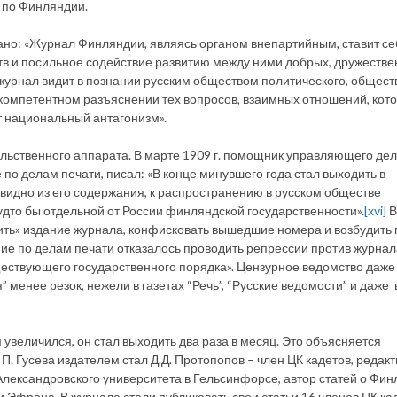
я по Финляндии.
ано: «Журнал Финляндии, являясь органом внепартийным, ставит се
тв и посильное содействие развитию между ними добрых, дружеств
 журнал видит в познании русским обществом политического, общест
, компетентном разъяснении тех вопросов, взаимных отношений, кот
т национальный антагонизм».
льственного аппарата. В марте 1909 г. помощник управляющего де
по делам печати, писал: «В конце минувшего года стал выходить в
видно из его содержания, к распространению в русском обществе
удто бы отдельной от России финляндской государственности».
[xvi]
В
ть» издание журнала, конфисковать вышедшие номера и возбудить 
ие по делам печати отказалось проводить репрессии против журнал
ществующего государственного порядка». Цензурное ведомство даже
 менее резок, нежели в газетах “Речь”, “Русские ведомости” и даже 
 увеличился, он стал выходить два раза в месяц. Это объясняется
П. Гусева издателем стал Д.Д. Протопопов – член ЦК кадетов, редак
Александровского университета в Гельсинфорсе, автор статей о Фи
 Эфрона. В журнале стали публиковать свои статьи 16 членов ЦК ка