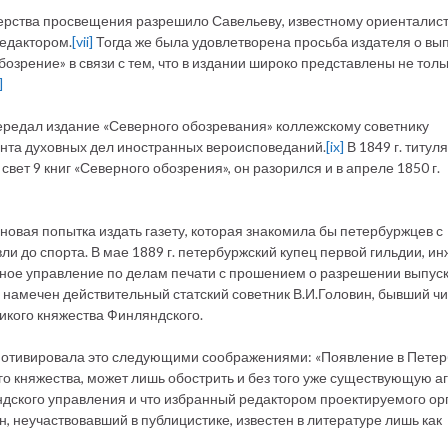
ерства просвещения разрешило Савельеву, известному ориенталист
редактором.
[vii]
Тогда же была удовлетворена просьба издателя о вы
озрение» в связи с тем, что в издании широко представлены не толь
]
 передал издание «Северного обозревания» коллежскому советнику
ента духовных дел иностранных вероисповеданий.
[ix]
В 1849 г. титул
свет 9 книг «Северного обозрения», он разорился и в апреле 1850 г.
овая попытка издать газету, которая знакомила бы петербуржцев с
и до спорта. В мае 1889 г. петербуржский купец первой гильдии, и
вное управление по делам печати с прошением о разрешении выпус
намечен действительный статский советник В.И.Головин, бывший ч
икого княжества Финляндского.
мотивировала это следующими соображениями: «Появление в Петер
о княжества, может лишь обострить и без того уже существующую а
дского управления и что избранный редактором проектируемого ор
, неучаствовавший в публицистике, известен в литературе лишь как