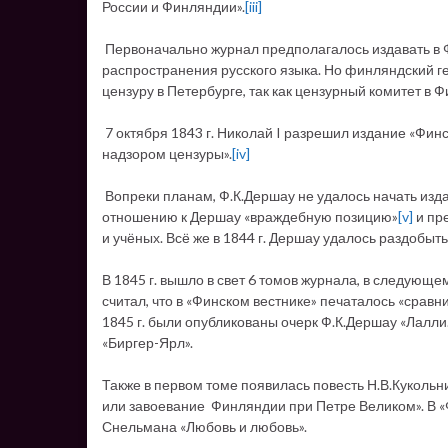
России и Финляндии».
[iii]
Первоначально журнал предполагалось издавать в Ф
распространения русского языка. Но финляндский г
цензуру в Петербурге, так как цензурный комитет в
7 октября 1843 г. Николай I разрешил издание «Финс
надзором цензуры».
[iv]
Вопреки планам, Ф.К.Дершау не удалось начать издан
отношению к Дершау «враждебную позицию»
[v]
и пр
и учёных. Всё же в 1844 г. Дершау удалось раздобыть 
В 1845 г. вышло в свет 6 томов журнала, в следующем
считал, что в «Финском вестнике» печаталось «срав
1845 г. были опубликованы очерк Ф.К.Дершау «Лалли.
«Биргер-Ярл».
Также в первом томе появилась повесть Н.В.Кукольн
или завоевание Финляндии при Петре Великом». В «
Снельмана «Любовь и любовь».