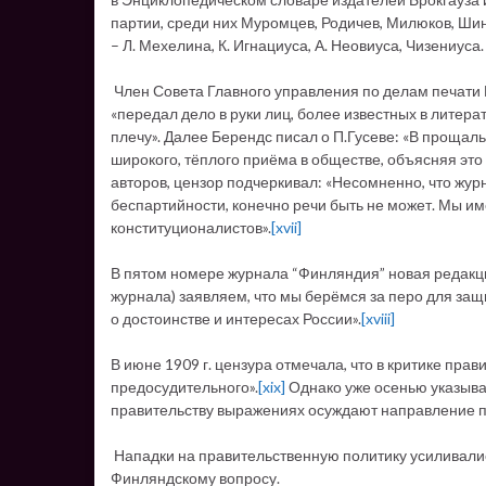
партии, среди них Муромцев, Родичев, Милюков, Ши
– Л. Мехелина, К. Игнациуса, А. Неовиуса, Чизениуса.
Член Совета Главного управления по делам печати Б
«передал дело в руки лиц, более известных в литера
плечу». Далее Берендс писал о П.Гусеве: «В прощаль
широкого, тёплого приёма в обществе, объясняя это
авторов, цензор подчеркивал: «Несомненно, что жур
беспартийности, конечно речи быть не может. Мы им
конституционалистов».
[xvii]
В пятом номере журнала “Финляндия” новая редакци
журнала) заявляем, что мы берёмся за перо для за
о достоинстве и интересах России».
[xviii]
В июне 1909 г. цензура отмечала, что в критике пра
предосудительного».
[xix]
Однако уже осенью указывал
правительству выражениях осуждают направление п
Нападки на правительственную политику усиливали
Финляндскому вопросу.