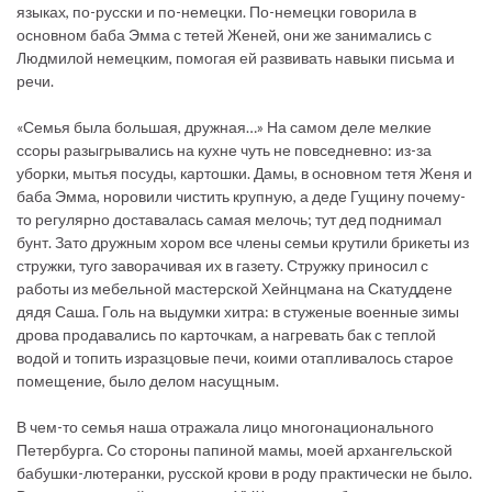
языках, по-русски и по-немецки. По-немецки говорила в
основном баба Эмма с тетей Женей, они же занимались с
Людмилой немецким, помогая ей развивать навыки письма и
речи.
«Семья была большая, дружная…» На самом деле мелкие
ссоры разыгрывались на кухне чуть не повседневно: из-за
уборки, мытья посуды, картошки. Дамы, в основном тетя Женя и
баба Эмма, норовили чистить крупную, а деде Гущину почему-
то регулярно доставалась самая мелочь; тут дед поднимал
бунт. Зато дружным хором все члены семьи крутили брикеты из
стружки, туго заворачивая их в газету. Стружку приносил с
работы из мебельной мастерской Хейнцмана на Скатуддене
дядя Саша. Голь на выдумки хитра: в стуженые военные зимы
дрова продавались по карточкам, а нагревать бак с теплой
водой и топить изразцовые печи, коими отапливалось старое
помещение, было делом насущным.
В чем-то семья наша отражала лицо многонационального
Петербурга. Со стороны папиной мамы, моей архангельской
бабушки-лютеранки, русской крови в роду практически не было.