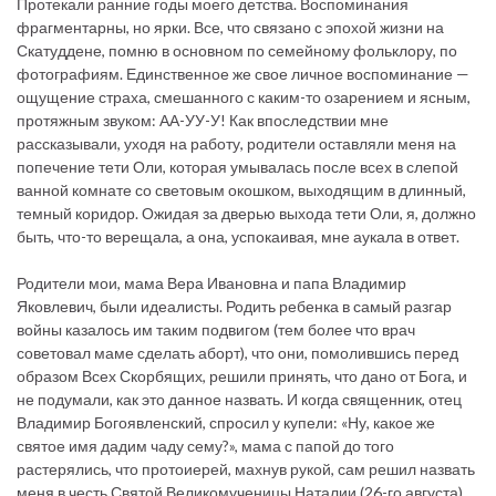
Протекали ранние годы моего детства. Воспоминания
фрагментарны, но ярки. Все, что связано с эпохой жизни на
Скатуддене, помню в основном по семейному фольклору, по
фотографиям. Единственное же свое личное воспоминание —
ощущение страха, смешанного с каким-то озарением и ясным,
протяжным звуком: АА-УУ-У! Как впоследствии мне
рассказывали, уходя на работу, родители оставляли меня на
попечение тети Оли, которая умывалась после всех в слепой
ванной комнате со световым окошком, выходящим в длинный,
темный коридор. Ожидая за дверью выхода тети Оли, я, должно
быть, что-то верещала, а она, успокаивая, мне аукала в ответ.
Родители мои, мама Вера Ивановна и папа Владимир
Яковлевич, были идеалисты. Родить ребенка в самый разгар
войны казалось им таким подвигом (тем более что врач
советовал маме сделать аборт), что они, помолившись перед
образом Всех Скорбящих, решили принять, что дано от Бога, и
не подумали, как это данное назвать. И когда священник, отец
Владимир Богоявленский, спросил у купели: «Ну, какое же
святое имя дадим чаду сему?», мама с папой до того
растерялись, что протоиерей, махнув рукой, сам решил назвать
меня в честь Святой Великомученицы Наталии (26-го августа).