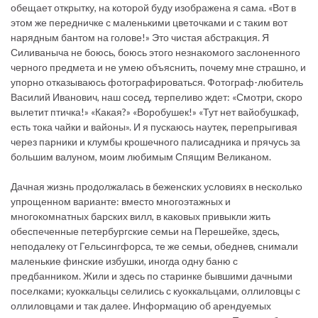
обещает открытку, на которой буду изображена я сама. «Вот в
этом же передничке с маленькими цветочками и с таким вот
нарядным бантом на голове!» Это чистая абстракция. Я
Силиваныча не боюсь, боюсь этого незнакомого заслоненного
черного предмета и не умею объяснить, почему мне страшно, и
упорно отказываюсь фотографироваться. Фотограф-любитель
Василий Иванович, наш сосед, терпеливо ждет: «Смотри, скоро
вылетит птичка!» «Какая?» «Воробушек!» «Тут нет вайобушкаф,
есть тока чайки и вайоны». И я пускаюсь наутек, перепрыгивая
через парники и клумбы крошечного палисадника и прячусь за
большим валуном, моим любимым Спящим Великаном.
Дачная жизнь продолжалась в беженских условиях в несколько
упрощенном варианте: вместо многоэтажных и
многокомнатных барских вилл, в каковых привыкли жить
обеспеченные петербургские семьи на Перешейке, здесь,
неподалеку от Гельсингфорса, те же семьи, обеднев, снимали
маленькие финские избушки, иногда одну баню с
предбанником. Жили и здесь по старинке бывшими дачными
поселками; куоккальцы селились с куоккальцами, оллиловцы с
оллиловцами и так далее. Информацию об арендуемых