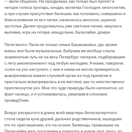
— жили общинно. На праздниках, как только был пропет в
четыре голоса тропарь, кондак, молитва Господня, многолетие,
а при случае присутствия батюшки, как положено, совершено и
благословение яств и пития, начиналось веселое, шумное
застолье. Далее продолжалось уже светское пение, закуски и
выпивка, игра на гитаре, мандолине, балалайке, домре.
Пели много. Пела не только семья Башмаковых, где, кроме
мамы, все были музыкальные. Бабушка же вообще слыла
знаменитым чуть не на весь Петербург тапером, подбиравшим
с лету аккомпанемент под любую мелодию. А маме, говорили,
«слон нa ухо наступил», с чем я никак не могла примириться,
выворачивала мамин слуховой орган из-под прически и
пристально всматривалась в ее жесткое, как-то неестественно
приплюснутое ухо. Мне это чудо природы было непонятно, но
факт налицо; и я успокаивалась, уверовав в слоновое
провидОние.
Вокруг раскрытого в длину всей квартиры белоскатертного
стола сидела куча друзей, дальних родственников, зашедших
кто по приглашению, кто на огонек. Беженцы, привыкшие на
Перешейке жить поселками и помогать в нужде друг другу, по