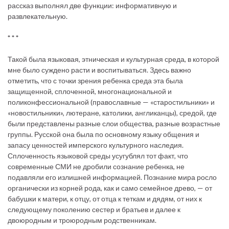
рассказ выполнял две функции: информативную и
развлекательную.
* * *
Такой была языковая, этническая и культурная среда, в которой
мне было суждено расти и воспитываться. Здесь важно
отметить, что с точки зрения ребенка среда эта была
защищенной, сплоченной, многонациональной и
поликонфессиональной (православные — «старостильники» и
«новостильники», лютеране, католики, англиканцы), средой, где
были представлены разные слои общества, разные возрастные
группы. Русской она была по основному языку общения и
запасу ценностей имперского культурного наследия.
Сплоченность языковой среды усугублял тот факт, что
современные СМИ не дробили сознание ребенка, не
подавляли его излишней информацией. Познание мира росло
органически из корней рода, как и само семейное древо, — от
бабушки к матери, к отцу, от отца к теткам и дядям, от них к
следующему поколению сестер и братьев и далее к
двоюродным и троюродным родственникам.