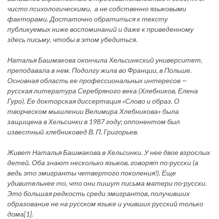
чисто психологическими, а не собственно языковыми
факторами. Достаточно обратиться к тексту
публикуемых ниже воспоминаний и даже к приведенному
здесь письму, чтобы в этом убедиться.
Наталья Башмакова окончила Хельсинкский университет,
преподавала в нем. Подолгу жила во Франции, в Польше.
Основная область ее профессиональных интересов —
русская литература Серебряного века (Хлебников, Елена
Гуро). Ее докторская диссертация «Слово и образ. О
творческом мышлении Велимира Хлебникова» была
защищена в Хельсинки в 1987 году; оппонентом был
известный хлебниковед В. П. Григорьев.
Живет Наталья Башмакова в Хельсинки. У нее двое взрослых
детей. Оба знают несколько языков, говорят по-русски (а
ведь это эмигранты четвертого поколения!). Еще
удивительнее то, что они пишут письма матери по-русски.
Это большая редкость среди эмигрантов, получивших
образование не на русском языке и учивших русский только
дома[1].