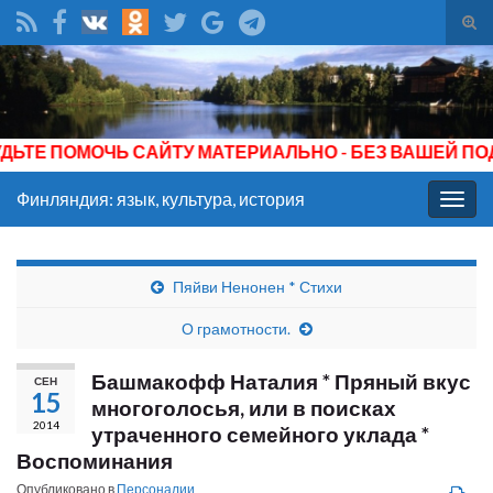
Вкл/
вык
Search for:
фор
пои
ОЧЬ САЙТУ МАТЕРИАЛЬНО - БЕЗ ВАШЕЙ ПОДДЕРЖКИ 
Финляндия: язык, культура, история
Вкл/
выкл
нави
Пяйви Ненонен * Стихи
О грамотности.
Башмакофф Наталия * Пряный вкус
СЕН
15
многоголосья, или в поисках
2014
утраченного семейного уклада *
Воспоминания
Опубликовано в
Персоналии