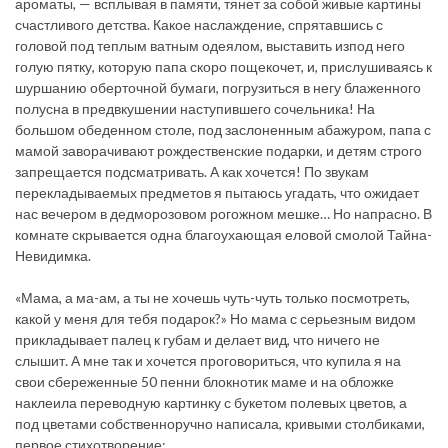
ароматы, — всплывая в памяти, тянет за собой живые картины
счастливого детства. Какое наслаждение, спрятавшись с
головой под теплым ватным одеялом, выставить изпод него
голую пятку, которую папа скоро пощекочет, и, прислушиваясь к
шуршанию оберточной бумаги, погрузиться в негу блаженного
полусна в предвкушении наступившего сочельника! На
большом обеденном столе, под заслоненным абажуром, папа с
мамой заворачивают рождественские подарки, и детям строго
запрещается подсматривать. А как хочется! По звукам
перекладываемых предметов я пытаюсь угадать, что ожидает
нас вечером в дедморозовом рогожном мешке… Но напрасно. В
комнате скрывается одна благоухающая еловой смолой Тайна-
Невидимка.
«Мама, а ма-ам, а ты не хочешь чуть-чуть только посмотреть,
какой у меня для тебя подарок?» Но мама с серьезным видом
прикладывает палец к губам и делает вид, что ничего не
слышит. А мне так и хочется проговориться, что купила я на
свои сбереженные 50 пенни блокнотик маме и на обложке
наклеила переводную картинку с букетом полевых цветов, а
под цветами собственноручно написала, кривыми столбиками,
первое стихотворение: