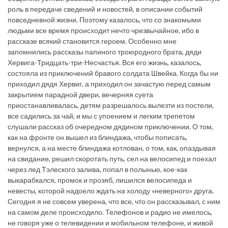
роль в передаче сведений и новостей, в описании событий
повседневной жизни. Поэтому казалось, что со знакомыми
людьми все время происходит нечто чрезвычайное, ибо в
рассказе всякий становится героем. Особенно мне
запомнились рассказы папиного троюродного брата, дяди
Хервига-Тридцать-три-Несчастья. Вся его жизнь, казалось,
состояла из приключений бравого солдата Швейка. Когда бы ни
приходил дядя Хервиг, а приходил он зачастую перед самым
закрытием парадной двери, вечерняя суета
приостанавливалась, детям разрешалось вылезти из постели,
все садились за чай, и мы с упоением и легким трепетом
слушали рассказ об очередном дядином приключении. О том,
как на фронте он вышел из блиндажа, чтобы пописать,
вернулся, а на месте блиндажа котлован, о том, как, опаздывая
на свидание, решил скоротать путь, сел на велосипед и поехал
через лед Тэлеского залива, попал в полынью, кое-как
выкарабкался, промок и прозяб, лишился велосипеда и
невесты, которой надоело ждать на холоду «неверного» друга.
Сегодня я не совсем уверена, что все, что он рассказывал, с ним
на самом деле происходило. Телефонов и радио не имелось,
не говоря уже о телевидении и мобильном телефоне, и живой