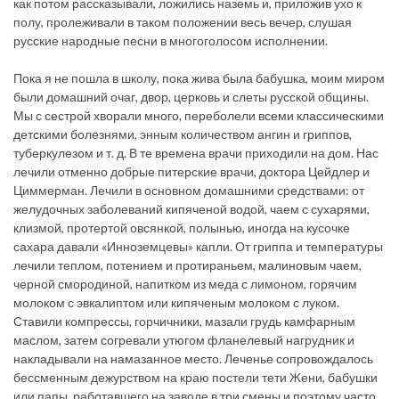
как потом рассказывали, ложились наземь и, приложив ухо к
полу, пролеживали в таком положении весь вечер, слушая
русские народные песни в многоголосом исполнении.
Пока я не пошла в школу, пока жива была бабушка, моим миром
были домашний очаг, двор, церковь и слеты русской общины.
Мы с сестрой хворали много, переболели всеми классическими
детскими болезнями, энным количеством ангин и гриппов,
туберкулезом и т. д. В те времена врачи приходили на дом. Нас
лечили отменно добрые питерские врачи, доктора Цейдлер и
Циммерман. Лечили в основном домашними средствами: от
желудочных заболеваний кипяченой водой, чаем с сухарями,
клизмой, протертой овсянкой, полынью, иногда на кусочке
сахара давали «Инноземцевы» капли. От гриппа и температуры
лечили теплом, потением и протираньем, малиновым чаем,
черной смородиной, напитком из меда с лимоном, горячим
молоком с эвкалиптом или кипяченым молоком с луком.
Ставили компрессы, горчичники, мазали грудь камфарным
маслом, затем согревали утюгом фланелевый нагрудник и
накладывали на намазанное место. Леченье сопровождалось
бессменным дежурством на краю постели тети Жени, бабушки
или папы, работавшего на заводе в три смены и поэтому часто