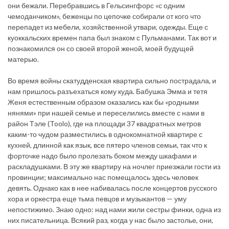
они бежали. Перебравшись в Гельсингфорс «с одним
чемоданчиком», беженцы по цепочке собирали от кого что
перепадет из мебели, хозяйственной утвари, одежды. Еще с
куоккальских времен папа был знаком с Пульманами. Так вот и
познакомился он со своей второй женой, моей будущей
матерью.
Во время войны скатудденская квартира сильно пострадала, и
нам пришлось разъехаться кому куда. Бабушка Эмма и тетя
Женя естественным образом оказались как бы «родными
нянями» при нашей семье и переселились вместе с нами в
район Тэле (Toolo), где на площади 37 квадратных метров
каким-то чудом разместились в однокомнатной квартире с
кухней, длинной как язык, все пятеро членов семьи, так что к
форточке надо было пролезать боком между шкафами и
раскладушками. В эту же квартиру на ночлег приезжали гости из
провинции; максимально нас помещалось здесь человек
девять. Однако как в нее набивалась после концертов русского
хора и оркестра еще тьма певцов и музыкантов — уму
непостижимо. Знаю одно: над нами жили сестры финки, одна из
них писательница. Всякий раз, когда у нас было застолье, они,