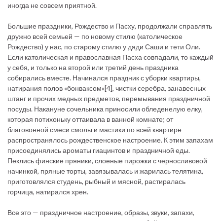
иногда не совсем приятной.
Большие праздники, Рождество и Пасху, продолжали справлять
дружно всей семьей — по новому стилю (католическое
Рождество) у нас, по старому стилю у дяди Саши и тети Оли.
Если католическая и православная Пасха совпадали, то каждый
у себя, и только на второй или третий день праздника
собирались вместе. Начинался праздник с уборки квартиры,
натирания полов «бонваксом»[4], чистки серебра, занавесных
штанг и прочих медных предметов, перемывания праздничной
посуды. Накануне сочельника приносили обледенелую елку,
которая потихоньку оттаивала в ванной комнате; от
благовонной смеси смолы и мастики по всей квартире
распространялось рождественское настроение. К этим запахам
присоединялись ароматы гиацинтов и праздничной еды.
Пеклись финские пряники, слоеные пирожки с черносливовой
начинкой, пряные торты, завязывалась и жарилась телятина,
приготовлялся студень, рыбный и мясной, растиралась
горчица, натирался хрен.
Все это — праздничное настроение, образы, звуки, запахи,