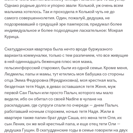
Однако родные долго и упорно звали Колькой, уж очень всем
мальчика хотелось. Так и проходила я Колькой чуть не до
самого совершеннолетия. Один, пожалуй, дедушка, не
подозревавший о грядущей эре памперсов, придумал более
индивидуальное и более подходящее ласкательное: Мокрая
Курица.
Скатудденская квартира была нечто вроде буржуазного
варианта коммуналки, только с тем различием, что все живущие
в ней одиннадцать беженцев плюс моя мама,
гельсингфорсский старожил, были из одной семьи. Кроме меня,
Людмилы, папы и мамы, тут ютились моя бабушка со стороны
отца Эмма Федоровна (Фридриховна), моя крестная мать,
бездетная тетя Надя, в девах оставшаяся тетя Женя, муж
первой Сан Палыч или просто Палыч, которого мы мало
видели, ибо он обитал со своей Nadine в чулане на
раскладушке, где супруги спали по очереди — днем Палыч,
работавший ночным сторожем, ночью тетя Надя. Жили в
квартире также папин брат дядя Саша, его жена тетя Оля, их
сын Леник, он же мой крестный папа, и еще отец тети Оли —
дедушка Гущин. В скатудденские годы в семье говорили на двух