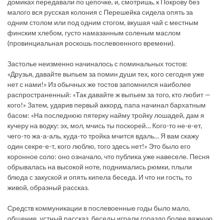
домиках передавали по цепочке, и, смотришь, к Покрову без
малого вся русская колония с Перешейка сидела опять за
одним столом или под одним стогом, вкушая чай с местным
финским хлебом, густо намазанным соленым маслом
(провинциальная роскошь послевоенного времени).
Застолье неизменно начиналось с поминальных тостов:
«Друзья, давайте выпьем за помин души тех, кого сегодня уже
нет с нами!» Из обычных же тостов запомнился наиболее
распространенный: «Так давайте ж выпьем за того, кто любит —
кого!» Затем, ударив первый аккорд, папа начинал бархатным
басом: «На последнюю пятерку найму тройку лошадей, дам я
кучеру на водку: эх, мол, мчись ты поскорей… Кого-то не-е-ет,
чего-то жа-а-аль, куда-то тройка мчится вдаль… Я вам скажу
один секре-е-т, кого люблю, того здесь нет!» Это было его
коронное соло: оно означало, что публика уже навеселе. Песня
обрывалась на высокой ноте, поднимались рюмки, плыли
блюда с закуской и опять кипела беседа. И что ни гость, то
живой, образный рассказ.
Средств коммуникации в послевоенные годы было мало,
общение, устный рассказ, беседы играли гораздо более важную