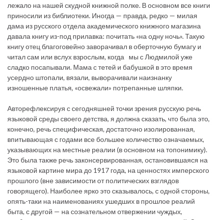
лежало на нашей скудной книжной полке. В основном все книги
приносили из библиотеки. Иногда — правда, редко — милая
дама из русского отдела академического книжного магазина
давала книгу из-под прилавка: почитать «на одну ночь». Такую
книгу отец благоговейно заворачивал в оберточную бумагу и
читал сам или вслух взрослым, когда мы с Людмилой уже
сладко посапывали. Мама с тетей и бабушкой в это время
усердно штопали, вязали, выворачивали наизнанку
изношенные платья, «освежали» потрепанные шляпки.
Авторефлексируя с сегодняшней точки зрения русскую речь
языковой среды своего детства, я должна сказать, что была это,
конечно, речь специфическая, достаточно изолированная,
впитывающая с годами все большее количество означаемых,
указывающих на местные реалии (в основном на топонимику).
Это была также речь законсервированная, остановившаяся на
языковой картине мира до 1917 года, на ценностях имперского
прошлого (вне зависимости от политических взглядов
говорящего). Наиболее ярко это сказывалось, с одной стороны,
опять-таки на наименованиях ушедших в прошлое реалий
быта, с другой — на сознательном отвержении чуждых,