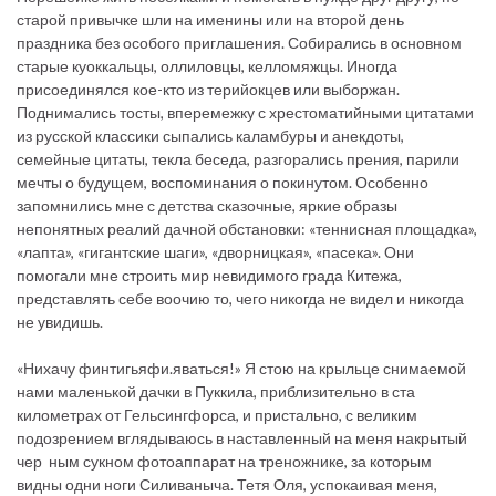
старой привычке шли на именины или на второй день
праздника без особого приглашения. Собирались в основном
старые куоккальцы, оллиловцы, келломяжцы. Иногда
присоединялся кое-кто из терийокцев или выборжан.
Поднимались тосты, вперемежку с хрестоматийными цитатами
из русской классики сыпались каламбуры и анекдоты,
семейные цитаты, текла беседа, разгорались прения, парили
мечты о будущем, воспоминания о покинутом. Особенно
запомнились мне с детства сказочные, яркие образы
непонятных реалий дачной обстановки: «теннисная площадка»,
«лапта», «гигантские шаги», «дворницкая», «пасека». Они
помогали мне строить мир невидимого града Китежа,
представлять себе воочию то, чего никогда не видел и никогда
не увидишь.
«Нихачу финтигьяфи.яваться!» Я стою на крыльце снимаемой
нами маленькой дачки в Пуккила, приблизительно в ста
километрах от Гельсингфорса, и пристально, с великим
подозрением вглядываюсь в наставленный на меня накрытый
чер ным сукном фотоаппарат на треножнике, за которым
видны одни ноги Силиваныча. Тетя Оля, успокаивая меня,