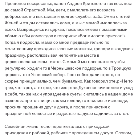
Прощеное воскресенье, канон Андрея Критского и так весь пост
до самой Страстной. Мы, дети, с малолетнего возраста
добросовестно выстаивали долгие службы. Баба Эмма с тетей
Женей и отцом оставались дома, а мы с мамой «молились за
всех». Возвращаясь из церкви, тыкались елеем помазанными
лбами о лбы домоседов и говорили: «Бог милости прислал!»
Когда я подросла, мама со мной предварительно по
молитвеннику проходила главные молитвы, тропари и кондаки к
празднику, растолковывая непонятные места в
церковнославянском тексте. С мамой мы посещали службы
регулярно, ходили то в Чернышевское подворье, то в Троицкую
церковь, то в Успенский собор. Пост соблюдали строго, но
скорее принципиально, чем буквально. Как говорил отец: «Не то
грех, что в рот, а то грех, что изо рта». Духовное очищение и уход
в себя, так же как и упразднение суеты, считались в нашем доме
важнее запретов пищи; так мы говели, готовились к исповеди,
просили прощения друг у друга, а после причастия с
праздничной легкостью и радостью на душе садились за стол.
Семейная жизнь тесно переплеталась с приходской,
приходская с рабочей, рабочая с проведением досуга. Словом,