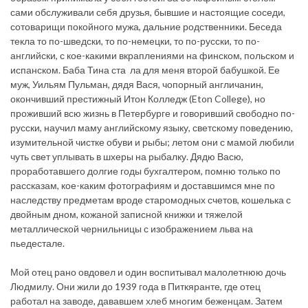
сами обслуживали себя друзья, бывшие и настоящие соседи,
сотоварищи покойного мужа, дальние родственники. Беседа
текла то по-шведски, то по-немецки, то по-русски, то по-
английски, с кое-какими вкраплениями на финском, польском и
испанском. Баба Тина ста ла для меня второй бабушкой. Ее
муж, Уильям Пульман, дядя Вася, чопорный англичанин,
окончивший престижный Итон Колледж (Eton College), но
проживший всю жизнь в Петербурге и говоривший свободно по-
русски, научил маму английскому языку, светскому поведению,
изумительной чистке обуви и рыбы; летом они с мамой любили
чуть свет уплывать в шхеры на рыбалку. Дядю Васю,
проработавшего долгие годы бухгалтером, помню только по
рассказам, кое-каким фотографиям и доставшимся мне по
наследству предметам вроде старомодных счетов, кошелька с
двойным дном, кожаной записной книжки и тяжелой
металлической чернильницы с изображением льва на
пьедестале.
Мой отец рано овдовел и один воспитывал малолетнюю дочь
Людмилу. Они жили до 1939 года в Питкяранте, где отец
работал на заводе, дававшем хлеб многим беженцам. Затем