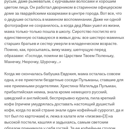
русым, даже рыжеватым, с курчавыми волосами и хорошим
цветом лица. Он работал дворником в старинном офицерском
доме за гвардейскими казармами в центре города. Вот все, что
о дедушке осталось в мамином воспоминании. Даже ни одной
фотографии не сохранилось, а когда дед Иван ушел из жизни,
мама только-только пошла в школу. Сиротство постигло его
единственную оставшуюся в живых дочь: все шестеро маминых
старших братьев и сестер умерли в младенческом возрасте.
Помню, как, просыпаясь, вижу маму, шепчущую перед
образами: «Господи, помяни во Царствии Твоем Поленьку,
Манечку, Нюрочку, Шурочку…»
Когда же скончалась бабушка Евдокия, мама осталась совсем
одна, и ее приютили бездетные соседи Пульманы, ставшие для
нее приемными родителями. Христина-Матильда Пульман,
прибалтийская немка, знала кроме немецкого русский,
шведский и английский, беспрерывно курила, пила крепкий
кофе (причем умудрялась доставать настоящий душистый
кофе, когда по всей стране знали один кофейный суррогат, да и
тот был по карточкам) и, лежа в халате или «лизезке»[3] на
высокой постели, кашляя и задыхаясь, самым светским
образом принимала у себя гостей. За ее кофейным столом