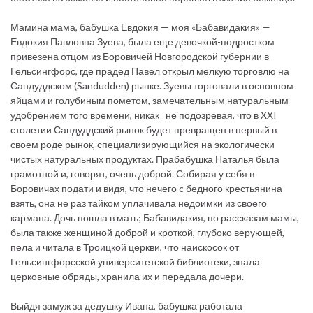
Мамина мама, бабушка Евдокия — моя «Бабавидакия» —
Евдокия Павловна Зуева, была еще девочкой-подростком
привезена отцом из Боровичей Новгородской губернии в
Гельсингфорс, где прадед Павел открыл мелкую торговлю на
Сандуддском (Sandudden) рынке. Зуевы торговали в основном
яйцами и голубиным пометом, замечательным натуральным
удобрением того времени, никак не подозревая, что в XXI
столетии Сандуддский рынок будет превращен в первый в
своем роде рынок, специализирующийся на экологически
чистых натуральных продуктах. Прабабушка Наталья была
грамотной и, говорят, очень доброй. Собирая у себя в
Боровичах подати и видя, что нечего c бедного крестьянина
взять, она не раз тайком уплачивала недоимки из своего
кармана. Дочь пошла в мать; Бабавидакия, по рассказам мамы,
была также женщиной доброй и кроткой, глубоко верующей,
пела и читала в Троицкой церкви, что наискосок от
Гельсингфорсской университетской библиотеки, знала
церковные обряды, хранила их и передала дочери.
Выйдя замуж за дедушку Ивана, бабушка работала