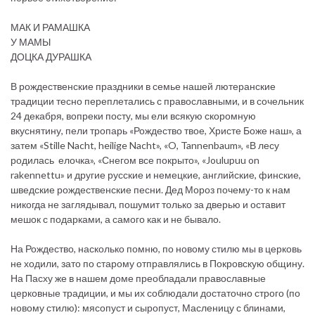
МАК И РАМАШКА
У МАМЫ
ДОЦКА ДУРАШКА
В рождественские праздники в семье нашей лютеранские
традиции тесно переплетались с православными, и в сочельник
24 декабря, вопреки посту, мы ели всякую скоромную
вкуснятину, пели тропарь «Рождество твое, Христе Боже наш», а
затем «Stille Nacht, heilige Nacht», «O, Tannenbaum», «В лесу
родилась елочка», «Снегом все покрыто», «Joulupuu on
rakennettu» и другие русские и немецкие, английские, финские,
шведские рождественские песни. Дед Мороз почему-то к нам
никогда не заглядывал, пошумит только за дверью и оставит
мешок с подарками, а самого как и не бывало.
На Рождество, насколько помню, по новому стилю мы в церковь
не ходили, зато по старому отправлялись в Покровскую общину.
На Пасху же в нашем доме преобладали православные
церковные традиции, и мы их соблюдали достаточно строго (по
новому стилю): мясопуст и сыропуст, Масленицу с блинами,