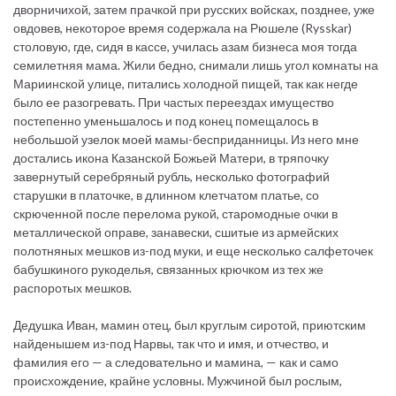
дворничихой, затем прачкой при русских войсках, позднее, уже
овдовев, некоторое время содержала на Рюшеле (Rysskar)
столовую, где, сидя в кассе, училась азам бизнеса моя тогда
семилетняя мама. Жили бедно, снимали лишь угол комнаты на
Мариинской улице, питались холодной пищей, так как негде
было ее разогревать. При частых переездах имущество
постепенно уменьшалось и под конец помещалось в
небольшой узелок моей мамы-бесприданницы. Из него мне
достались икона Казанской Божьей Матери, в тряпочку
завернутый серебряный рубль, несколько фотографий
старушки в платочке, в длинном клетчатом платье, со
скрюченной после перелома рукой, старомодные очки в
металлической оправе, занавески, сшитые из армейских
полотняных мешков из-под муки, и еще несколько салфеточек
бабушкиного рукоделья, связанных крючком из тех же
распоротых мешков.
Дедушка Иван, мамин отец, был круглым сиротой, приютским
найденышем из-под Нарвы, так что и имя, и отчество, и
фамилия его — а следовательно и мамина, — как и само
происхождение, крайне условны. Мужчиной был рослым,