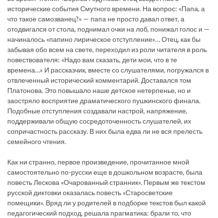
исторические события Смутного времени. На вопрос: «Папа, а
что такое самозванец?» — папа не просто давал ответ, а
отодвигался от стола, поднимал очки на лоб, понижал голос и —
начиналось «папино лирическое отступление»… Отец, как бы
забывая обо всем на свете, переходил из роли читателя в роль
повествователя: «Надо вам сказать, дети мои, что в те
времена…» И рассказчик, вместе со слушателями, погружался в
отвлеченный исторический комментарий. Доставался том
Платонова. Это повышало наше детское нетерпенье, но и
заостряло восприятие драматического пушкинского финала.
Подобные отступления создавали настрой, напряжение,
поддерживали общую сосредоточенность слушателей, их
сопричастность рассказу. В них была едва ли не вся прелесть
семейного чтения.
Как ни странно, первое произведение, прочитанное мной
самостоятельно по-русски еще в дошкольном возрасте, была
повесть Лескова «Очарованный странник». Первым же текстом
русской диктовки оказалась повесть «Старосветские
помещики». Вряд ли у родителей в подборке текстов был какой
педагогический подход, решала прагматика: брали то, что