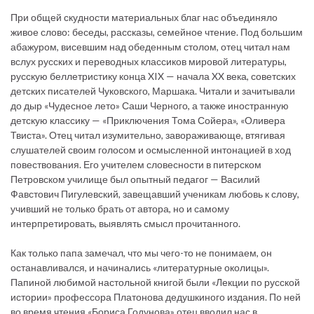
При общей скудности материальных благ нас объединяло
живое слово: беседы, рассказы, семейное чтение. Под большим
абажуром, висевшим над обеденным столом, отец читал нам
вслух русских и переводных классиков мировой литературы,
русскую беллетристику конца XIX — начала XX века, советских
детских писателей Чуковского, Маршака. Читали и зачитывали
до дыр «Чудесное лето» Саши Черного, а также иностранную
детскую классику — «Приключения Тома Сойера», «Оливера
Твиста». Отец читал изумительно, завораживающе, втягивая
слушателей своим голосом и осмысленной интонацией в ход
повествования. Его учителем словесности в питерском
Петровском училище был опытный педагог — Василий
Фавстович Пигулевский, завещавший ученикам любовь к слову,
учивший не только брать от автора, но и самому
интерпретировать, выявлять смысл прочитанного.
Как только папа замечал, что мы чего-то не понимаем, он
останавливался, и начинались «литературные околицы».
Папиной любимой настольной книгой были «Лекции по русской
истории» профессора Платонова дедушкиного издания. По ней
во время чтения «Бориса Годунова» отец вводил нас в