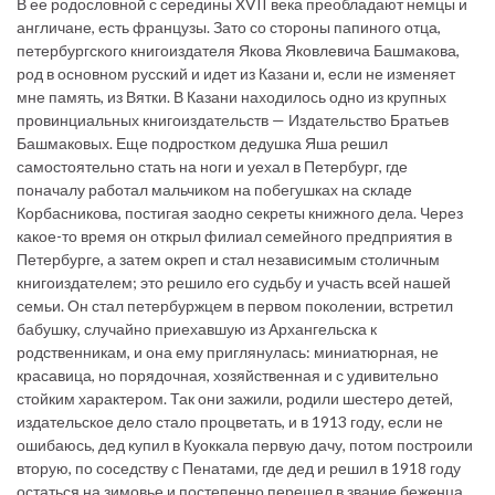
В ее родословной с середины XVII века преобладают немцы и
англичане, есть французы. Зато со стороны папиного отца,
петербургского книгоиздателя Якова Яковлевича Башмакова,
род в основном русский и идет из Казани и, если не изменяет
мне память, из Вятки. В Казани находилось одно из крупных
провинциальных книгоиздательств — Издательство Братьев
Башмаковых. Еще подростком дедушка Яша решил
самостоятельно стать на ноги и уехал в Петербург, где
поначалу работал мальчиком на побегушках на складе
Корбасникова, постигая заодно секреты книжного дела. Через
какое-то время он открыл филиал семейного предприятия в
Петербурге, а затем окреп и стал независимым столичным
книгоиздателем; это решило его судьбу и участь всей нашей
семьи. Он стал петербуржцем в первом поколении, встретил
бабушку, случайно приехавшую из Архангельска к
родственникам, и она ему приглянулась: миниатюрная, не
красавица, но порядочная, хозяйственная и с удивительно
стойким характером. Так они зажили, родили шестеро детей,
издательское дело стало процветать, и в 1913 году, если не
ошибаюсь, дед купил в Куоккала первую дачу, потом построили
вторую, по соседству с Пенатами, где дед и решил в 1918 году
остаться на зимовье и постепенно перешел в звание беженца.