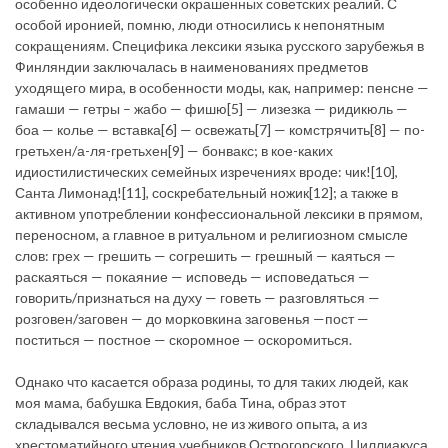
особенно идеологически окрашенных советских реалий. С
особой иронией, помню, люди относились к непонятным
сокращениям. Специфика лексики языка русского зарубежья в
Финляндии заключалась в наименованиях предметов
уходящего мира, в особенности моды, как, например: пенсне —
гамаши — гетры – жабо — фишю[5] — лизезка — ридикюль —
боа — колье — вставка[6] — освежать[7] — комстрячить[8] — по-
гретьхен/а-ля-гретьхен[9] — бонвакс; в кое-каких
идиостилистических семейных изречениях вроде: чик![10],
Санта Лимонад![11], соскребательный ножик[12]; а также в
активном употреблении конфессиональной лексики в прямом,
переносном, а главное в ритуальном и религиозном смысле
слов: грех — грешить — согрешить — грешный — каяться —
раскаяться — покаяние — исповедь — исповедаться —
говорить/признаться на духу — говеть — разговляться —
розговен/заговен — до морковкина заговенья —пост —
поститься — постное — скоромное — оскоромиться.
Однако что касается образа родины, то для таких людей, как
моя мама, бабушка Евдокия, баба Тина, образ этот
складывался весьма условно, не из живого опыта, а из
хрестоматийного чтения учебников Острогорского, Циллиакуса