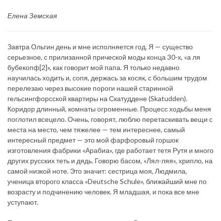
Елена Земская
Завтра Ольгин день и мне исполняется год. Я — существо
серьезное, с прилизанной прической моды конца 30-х, «а ля
бубекопф[2]», как говорит мой папа. Я только недавно
научилась ходить и, сопя, держась за косяк, с большим трудом
перелезаю через высокие пoроги нашей старинной
гельсингфорсской квартиры на Скатуддене (Skatudden).
Коридор длинный, комнаты огроменные. Процесс ходьбы меня
поглотил всецело. Очень, говорят, люблю перетаскивать вещи с
места на место, чем тяжелее — тем интереснее, самый
интересный предмет — это мой фарфоровый горшок
изготовления фабрики «Арабиа», где работает тетя Рутя и много
других русских теть и дядь. Говорю басом, «Лял-ляя», хрипло, на
самой низкой ноте. Это значит: сестрица моя, Людмила,
ученица второго класса «Deutsche Schule», ближайший мне по
возрасту и подчинению человек. Я младшая, и пока все мне
уступают.