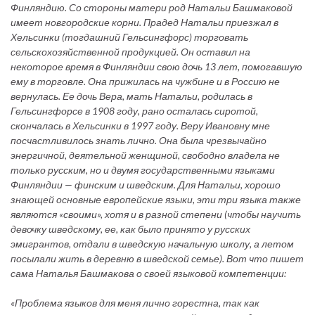
Финляндию. Со стороны матери род Натальи Башмаковой
имеет новгородские корни. Прадед Натальи приезжал в
Хельсинки (тогдашний Гельсингфорс) торговать
сельскохозяйственной продукцией. Он оставил на
некоторое время в Финляндии свою дочь 13 лет, помогавшую
ему в торговле. Она прижилась на чужбине и в Россию не
вернулась. Ее дочь Вера, мать Натальи, родилась в
Гельсингфорсе в 1908 году, рано осталась сиротой,
скончалась в Хельсинки в 1997 году. Веру Ивановну мне
посчастливилось знать лично. Она была чрезвычайно
энергичной, деятельной женщиной, свободно владела не
только русским, но и двумя государственными языками
Финляндии — финским и шведским. Для Натальи, хорошо
знающей основные европейские языки, эти три языка также
являются «своими», хотя и в разной степени (чтобы научить
девочку шведскому, ее, как было принято у русских
эмигрантов, отдали в шведскую начальную школу, а летом
посылали жить в деревню в шведской семье). Вот что пишет
сама Наталья Башмакова о своей языковой компетенции:
«Проблема языков для меня лично горестна, так как