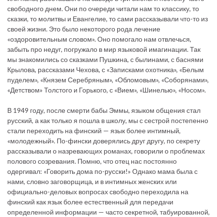
свободного днем. Они по очереди читали нам то классику, то
сказки, то молитвы и Евангелие, то сами рассказывали что-то из
своей жизни. Это было некоторого рода лечение
«оздоровительным словом». Оно помогало нам отвлечься,
забыть про недуг, погружало в мир языковой имагинации. Так
мы знакомились со сказками Пушкина, с былинами, с баснями
Крылова, рассказами Чехова, с «Записками охотника», «Белым
пуделем», «Князем Серебряным», «Обломовым», «Соборянами»,
«Детством» Толстого и Горького, с «Вием», «Шинелью», «Носом».
В 1949 году, после смерти бабы Эммы, языком общения стал
русский, а как только я пошла в школу, мы с сестрой постепенно
стали переходить на финский — язык более интимный,
«молодежный». По-фински доверялись друг другу, по секрету
рассказывали о назревающих романах, говорили о проблемах
полового созревания. Помню, что отец нас постоянно
одергивал: «Говорить дома по-русски!» Однако мама была с
нами, словно заговорщица, и в интимных женских или
официально-деловых вопросах свободно переходила на
финский как язык более естественный для передачи
определенной информации — часто секретной, табуированной,