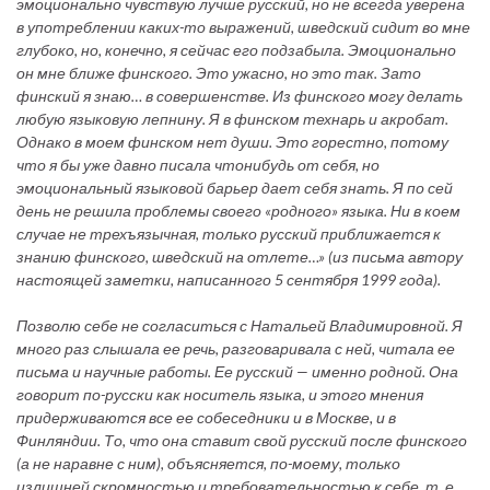
эмоционально чувствую лучше русский, но не всегда уверена
в употреблении каких-то выражений, шведский сидит во мне
глубоко, но, конечно, я сейчас его подзабыла. Эмоционально
он мне ближе финского. Это ужасно, но это так. Зато
финский я знаю… в совершенстве. Из финского могу делать
любую языковую лепнину. Я в финском технарь и акробат.
Однако в моем финском нет души. Это горестно, потому
что я бы уже давно писала чтонибудь от себя, но
эмоциональный языковой барьер дает себя знать. Я по сей
день не решила проблемы своего «родного» языка. Ни в коем
случае не трехъязычная, только русский приближается к
знанию финского, шведский на отлете…» (из письма автору
настоящей заметки, написанного 5 сентября 1999 года).
Позволю себе не согласиться с Натальей Владимировной. Я
много раз слышала ее речь, разговаривала с ней, читала ее
письма и научные работы. Ее русский — именно родной. Она
говорит по-русски как носитель языка, и этого мнения
придерживаются все ее собеседники и в Москве, и в
Финляндии. То, что она ставит свой русский после финского
(а не наравне с ним), объясняется, по-моему, только
излишней скромностью и требовательностью к себе, т. е.