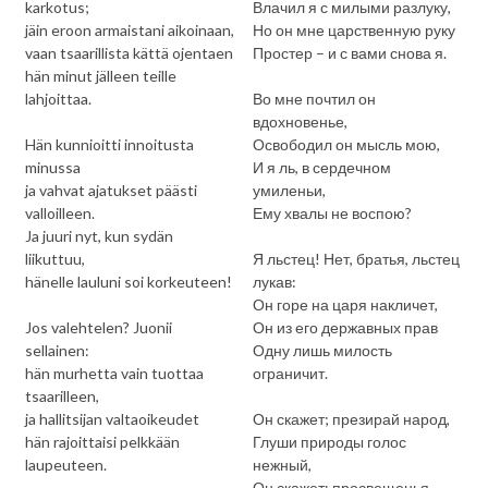
karkotus;
Влачил я с милыми разлуку,
jäin eroon armaistani aikoinaan,
Но он мне царственную руку
vaan tsaarillista kättä ojentaen
Простер – и с вами снова я.
hän minut jälleen teille
lahjoittaa.
Во мне почтил он
вдохновенье,
Hän kunnioitti innoitusta
Освободил он мысль мою,
minussa
И я ль, в сердечном
ja vahvat ajatukset päästi
умиленьи,
valloilleen.
Ему хвалы не воспою?
Ja juuri nyt, kun sydän
liikuttuu,
Я льстец! Нет, братья, льстец
hänelle lauluni soi korkeuteen!
лукав:
Он горе на царя накличет,
Jos valehtelen? Juonii
Он из его державных прав
sellainen:
Одну лишь милость
hän murhetta vain tuottaa
ограничит.
tsaarilleen,
ja hallitsijan valtaoikeudet
Он скажет; презирай народ,
hän rajoittaisi pelkkään
Глуши природы голос
laupeuteen.
нежный,
Он скажет: просвещенья