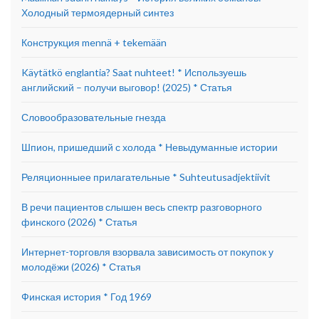
Холодный термоядерный синтез
Конструкция mennä + tekemään
Käytätkö englantia? Saat nuhteet! * Используешь
английский – получи выговор! (2025) * Статья
Словообразовательные гнезда
Шпион, пришедший с холода * Невыдуманные истории
Реляционныее прилагательные * Suhteutusadjektiivit
В речи пациентов слышен весь спектр разговорного
финского (2026) * Статья
Интернет-торговля взорвала зависимость от покупок у
молодёжи (2026) * Статья
Финская история * Год 1969