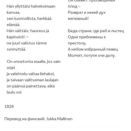
Hän yllyttäisi halveksimaan
плод –
kansaa,
Разврат и некий дух
sen luonnollista, herkkää
мятежный!
elämää.
Hän väittäis: haureus ja
Беда стране, где раб и льстец
kapinointi —
Одни приближены к
ne juuri valistus tänne
престолу,
synnyttää.
А небом избранный певец
Молчит, потупя очи долу.
On onnetonta maalle, jos vain
orjat
ja valehtelu valtaa liehakoi,
ja taivaan valitseman laulajan
on päänsä painettava, eikä
laulu soi.
1828
Перевод на финский: Jukka Mallinen