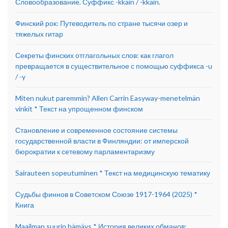
Словообразование. Суффикс -kkain / -kkäin.
Финский рок: Путеводитель по стране тысячи озер и
тяжелых гитар
Секреты финских отглагольных слов: как глагол
превращается в существительное с помощью суффикса -u
/ -y
Miten nukut paremmin? Allen Carrin Easyway-menetelmän
vinkit * Текст на упрощенном финском
Становление и современное состояние системы
государственной власти в Финляндии: от имперской
бюрократии к сетевому парламентаризму
Sairauteen sopeutuminen * Текст на медицинскую тематику
Судьбы финнов в Советском Союзе 1917-1964 (2025) *
Книга
Maailman suurin hämäys * История великих обманов: