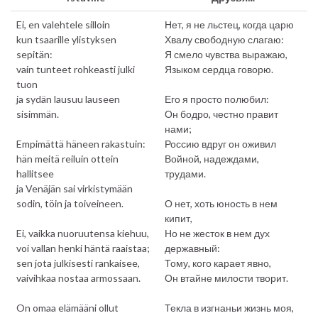
Ei, en valehtele silloin
Нет, я не льстец, когда царю
kun tsaarille ylistyksen
Хвалу свободную слагаю:
sepitän:
Я смело чувства выражаю,
vain tunteet rohkeasti julki
Языком сердца говорю.
tuon
ja sydän lausuu lauseen
Его я просто полюбил:
sisimmän.
Он бодро, честно правит
нами;
Empimättä häneen rakastuin:
Россию вдруг он оживил
hän meitä reiluin ottein
Войной, надеждами,
hallitsee
трудами.
ja Venäjän sai virkistymään
sodin, töin ja toiveineen.
О нет, хоть юность в нем
кипит,
Ei, vaikka nuoruutensa kiehuu,
Но не жесток в нем дух
voi vallan henki häntä raaistaa;
державный:
sen jota julkisesti rankaisee,
Тому, кого карает явно,
vaivihkaa nostaa armossaan.
Он втайне милости творит.
On omaa elämääni ollut
Текла в изгнаньи жизнь моя,