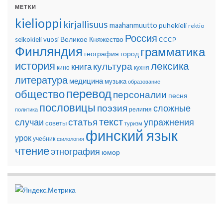
МЕТКИ
kielioppi
kirjallisuus
maahanmuutto
puhekieli
rektio
Россия
Великое Княжество
selkokieli
vuosi
СССР
Финляндия
грамматика
география
город
история
лексика
культура
книга
кино
кухня
литература
медицина
музыка
образование
перевод
общество
персоналии
песня
пословицы
поэзия
сложные
религия
политика
текст
статья
случаи
упражнения
советы
туризм
финский язык
урок
учебник
филология
чтение
этнография
юмор