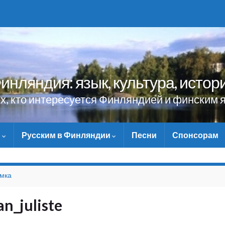
инляндия: язык, культура, истор
ех, кто интересуется Финляндией и финским 
и
Русским в Финляндии
Песни
Спонсорам
НЕ ЗАБУДЬ
омка
n_juliste