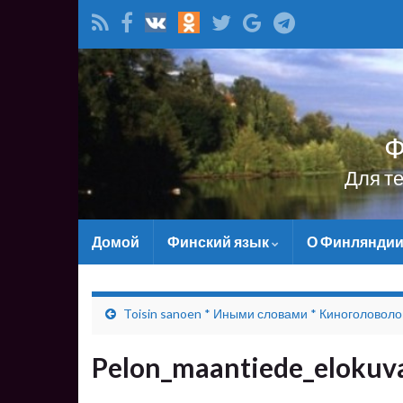
Ф
Для т
Домой
Финский язык
О Финлянди
Toisin sanoen * Иными словами * Киноголовол
Pelon_maantiede_elokuva