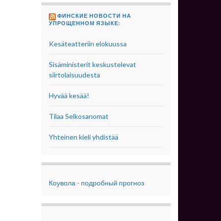
ФИНСКИЕ НОВОСТИ НА
УПРОЩЕННОМ ЯЗЫКЕ:
Kesäteatteriin elokuussa
Sisäministerit keskustelevat
siirtolaisuudesta
Hyvää kesää!
Tilaa Selkosanomat
Yhteinen kieli yhdistää
Коувола - подробный прогноз