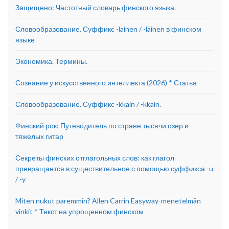
Защищено: Частотный словарь финского языка.
Словообразование. Суффикс -lainen / -läinen в финском
языке
Экономика. Термины.
Сознание у искусственного интеллекта (2026) * Статья
Словообразование. Суффикс -kkain / -kkäin.
Финский рок: Путеводитель по стране тысячи озер и
тяжелых гитар
Секреты финских отглагольных слов: как глагол
превращается в существительное с помощью суффикса -u
/ -y
Miten nukut paremmin? Allen Carrin Easyway-menetelmän
vinkit * Текст на упрощенном финском