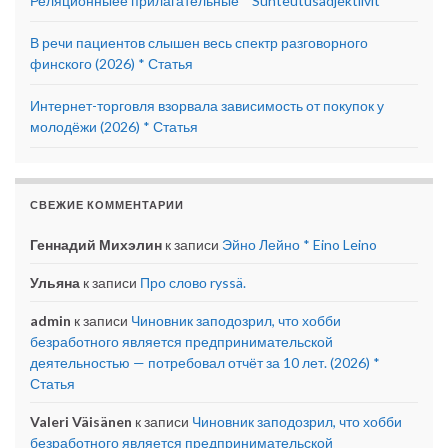
Реляционныее прилагательные * Suhteutusadjektiivit
В речи пациентов слышен весь спектр разговорного
финского (2026) * Статья
Интернет-торговля взорвала зависимость от покупок у
молодёжи (2026) * Статья
СВЕЖИЕ КОММЕНТАРИИ
Геннадий Михэлин
к записи
Эйно Лейно * Eino Leino
Ульяна
к записи
Про слово ryssä.
admin
к записи
Чиновник заподозрил, что хобби
безработного является предпринимательской
деятельностью — потребовал отчёт за 10 лет. (2026) *
Статья
Valeri Väisänen
к записи
Чиновник заподозрил, что хобби
безработного является предпринимательской