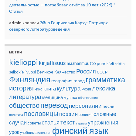
деятельностью — потребовал отчёт за 10 лет. (2026) *
Статья
admin
к записи
Эйно Генрихович Карху: Патриарх
северного литературоведения
МЕТКИ
kielioppi
kirjallisuus
maahanmuutto
puhekieli
rektio
Россия
Великое Княжество
selkokieli
vuosi
СССР
Финляндия
грамматика
география
город
история
лексика
культура
книга
кино
кухня
литература
медицина
музыка
образование
перевод
общество
персоналии
песня
пословицы
поэзия
сложные
религия
политика
текст
статья
случаи
упражнения
советы
туризм
финский язык
урок
учебник
филология